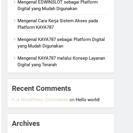
Mengenal EDWINSLOT sebagai Platform
Digital yang Mudah Digunakan
Mengenal Cara Kerja Sistem Akses pada
Platform KAYA787
Mengenal KAYA787 sebagai Platform Digital
yang Mudah Digunakan
Mengenal KAYA787 melalui Konsep Layanan
Digital yang Terarah
Recent Comments
A WordPress Commenter
on
Hello world!
Archives