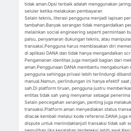
tidak aman.Opsi terbaik adalah menggunakan jaringa
seluler ketika melakukan pembayaran
Selain teknis, literasi pengguna menjadi lapisan pe
tambahan.Banyak serangan tidak mengandalkan per
melainkan social engineering seperti permintaan 
palsu, penyamaran dukungan teknis, atau manipula
transaksi.Pengguna harus membiasakan diri memeri
di aplikasi DANA dan tidak hanya mengandalkan scr
Pengamanan identitas juga menjadi bagian dari me
aman.Penggunaan DANA membantu mengaburkan no
pengguna sehingga privasi lebih terlindungi diband
manual.Namun, perlindungan ini hanya efektif saat
sah.Di platform tiruan, pengguna justru memberika
entitas tidak sah yang menyamar sebagai penerima 
Selain pencegahan serangan, penting juga melakuk
transaksi.Platform aman menyediakan status transa
dilacak kembali melalui kode referensi.DANA juga 
dispute untuk menindaklanjuti transaksi tidak sah s
pemulihan jika kesalahan terdeteksi lebih awal.Kes