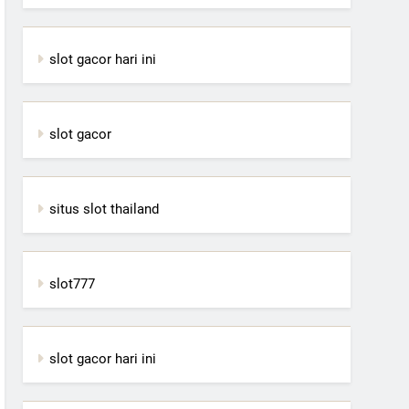
slot gacor hari ini
slot gacor
situs slot thailand
slot777
slot gacor hari ini