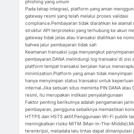
phishing yang umum
Pada tahap integrasi, platform yang aman menggu
gateway resmi yang telah melalui proses validasi
compliance.Pembayaran tidak diarahkan ke alamat m
struktur API terproteksi yang terhubung ke akun m
gateway tidak jelas atau transaksi dialihkan ke nomo
bahwa jalur pembayaran tidak sah
Keamanan transaksi juga menyangkut penyimpanan
pembayaran.DANA melindungi log transaksi di sisi ap
platform tempat transaksi berjalan harus menerapka
minimization.Platform yang aman tidak menyimpan k
hanya menyimpan status transaksi untuk keperluan 
internal.Jika sebuah situs meminta PIN DANA atau 
resmi, itu merupakan indikasi penyalahgunaan
Faktor penting berikutnya adalah pengamanan jari
pembayaran, pengguna sebaiknya memastikan konek
HTTPS dan HSTS aktif.Penggunaan Wi-Fi publik tan
meningkatkan risiko MITM (Man-In-The-Middle).M
terenkripsi, metadata lalu lintas dapat dimanipulasi 