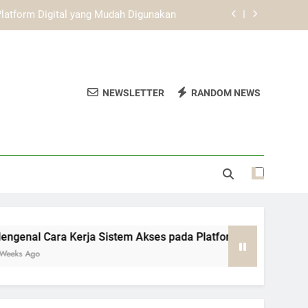
atform Digital yang Mudah Digunakan
 Sistem Akses pada Platform KAYA787
latform Digital yang Mudah Digunakan
NEWSLETTER
RANDOM NEWS
untuk Akses Akun yang Lebih Praktis
atform Digital yang Mudah Digunakan
obil. Produk Otomotif Yang Aman Dan Terpercaya.
 Sistem Akses pada Platform KAYA787
latform Digital yang Mudah Digunakan
a Kerja Sistem Akses pada Platform KAYA787
Mengenal
3 Weeks Ag