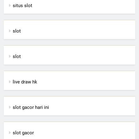
situs slot
slot
slot
live draw hk
slot gacor hari ini
slot gacor