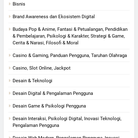
Bisnis
Brand Awareness dan Ekosistem Digital
Budaya Pop & Anime, Fantasi & Petualangan, Pendidikan
& Pembelajaran, Psikologi & Karakter, Strategi & Game,
Cerita & Narasi, Filosofi & Moral
Casino & Gaming, Panduan Pengguna, Taruhan Olahraga
Casino, Slot Online, Jackpot
Desain & Teknologi
Desain Digital & Pengalaman Pengguna
Desain Game & Psikologi Pengguna
Desain Interaksi, Psikologi Digital, Inovasi Teknologi,
Pengalaman Pengguna