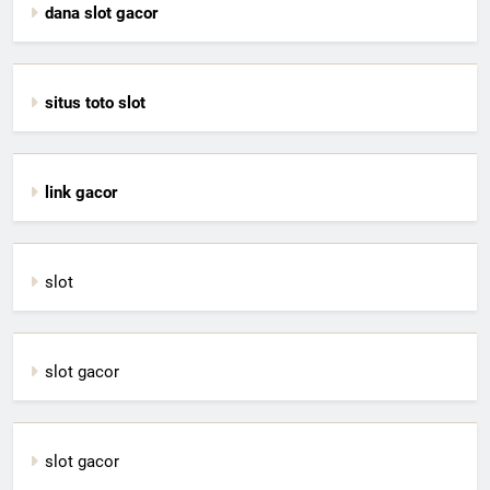
dana slot gacor
situs toto slot
link gacor
slot
slot gacor
slot gacor