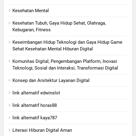
Kesehatan Mental
Kesehatan Tubuh, Gaya Hidup Sehat, Olahraga,
Kebugaran, Fitness
Keseimbangan Hidup Teknologi dan Gaya Hidup Game
Sehat Kesehatan Mental Hiburan Digital
Komunitas Digital, Pengembangan Platform, Inovasi
Teknologi, Sosial dan Interaksi, Transformasi Digital
Konsep dan Arsitektur Layanan Digital
link alternatif edwinslot
link alternatif horas88
link alternatif kaya787
Literasi Hiburan Digital Aman