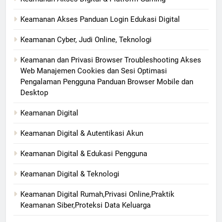
Keamanan Akses Panduan Login Edukasi Digital
Keamanan Cyber, Judi Online, Teknologi
Keamanan dan Privasi Browser Troubleshooting Akses
Web Manajemen Cookies dan Sesi Optimasi
Pengalaman Pengguna Panduan Browser Mobile dan
Desktop
Keamanan Digital
Keamanan Digital & Autentikasi Akun
Keamanan Digital & Edukasi Pengguna
Keamanan Digital & Teknologi
Keamanan Digital Rumah,Privasi Online,Praktik
Keamanan Siber,Proteksi Data Keluarga