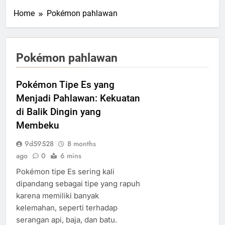
Home
Pokémon pahlawan
Pokémon pahlawan
Pokémon Tipe Es yang
Menjadi Pahlawan: Kekuatan
di Balik Dingin yang
Membeku
9d59528
8 months
ago
0
6 mins
Pokémon tipe Es sering kali
dipandang sebagai tipe yang rapuh
karena memiliki banyak
kelemahan, seperti terhadap
serangan api, baja, dan batu.