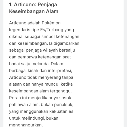
1. Articuno: Penjaga
Keseimbangan Alam
Articuno adalah Pokémon
legendaris tipe Es/Terbang yang
dikenal sebagai simbol ketenangan
dan keseimbangan. Ia digambarkan
sebagai penjaga wilayah bersalju
dan pembawa ketenangan saat
badai salju melanda. Dalam
berbagai kisah dan interpretasi,
Articuno tidak menyerang tanpa
alasan dan hanya muncul ketika
keseimbangan alam terganggu.
Peran ini menjadikannya sosok
pahlawan alam, bukan penakluk,
yang menggunakan kekuatan es
untuk melindungi, bukan
menghancurkan.