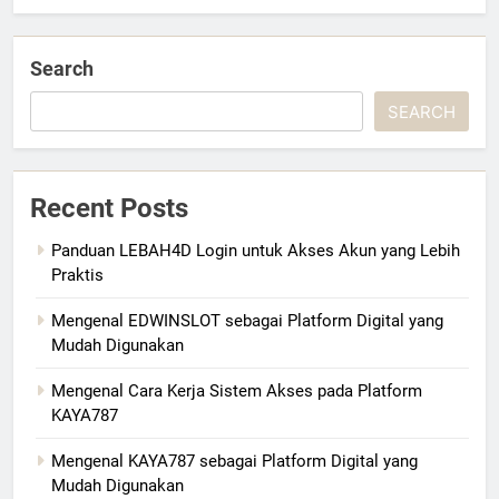
Search
SEARCH
Recent Posts
Panduan LEBAH4D Login untuk Akses Akun yang Lebih
Praktis
Mengenal EDWINSLOT sebagai Platform Digital yang
Mudah Digunakan
Mengenal Cara Kerja Sistem Akses pada Platform
KAYA787
Mengenal KAYA787 sebagai Platform Digital yang
Mudah Digunakan