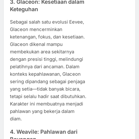
3. Glaceon: Kesetiaan dalam
Keteguhan
Sebagai salah satu evolusi Eevee,
Glaceon mencerminkan
ketenangan, fokus, dan kesetiaan.
Glaceon dikenal mampu
membekukan area sekitarnya
dengan presisi tinggi, melindungi
pelatihnya dari ancaman. Dalam
konteks kepahlawanan, Glaceon
sering dipandang sebagai penjaga
yang setia—tidak banyak bicara,
tetapi selalu hadir saat dibutuhkan.
Karakter ini membuatnya menjadi
pahlawan yang bekerja dalam
diam.
4. Weavile: Pahlawan dari