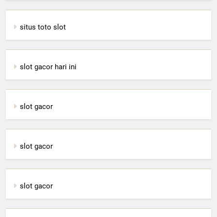
situs toto slot
slot gacor hari ini
slot gacor
slot gacor
slot gacor