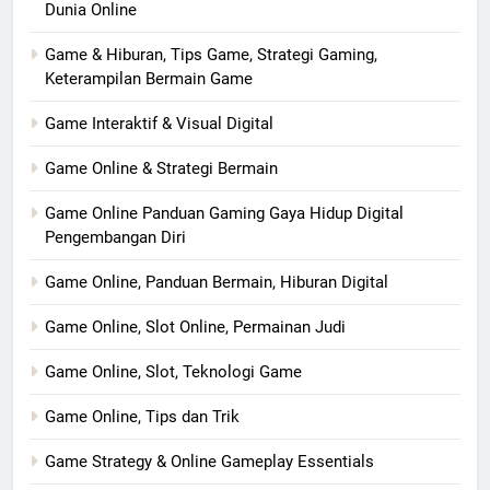
Dunia Online
Game & Hiburan, Tips Game, Strategi Gaming,
Keterampilan Bermain Game
Game Interaktif & Visual Digital
Game Online & Strategi Bermain
Game Online Panduan Gaming Gaya Hidup Digital
Pengembangan Diri
Game Online, Panduan Bermain, Hiburan Digital
Game Online, Slot Online, Permainan Judi
Game Online, Slot, Teknologi Game
Game Online, Tips dan Trik
Game Strategy & Online Gameplay Essentials