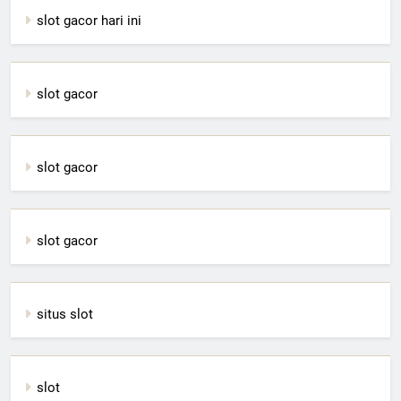
slot gacor hari ini
slot gacor
slot gacor
slot gacor
situs slot
slot