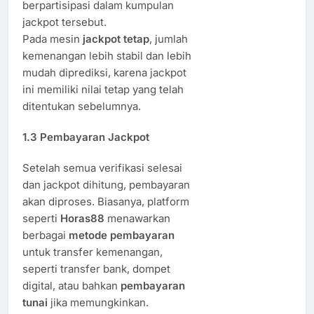
berpartisipasi dalam kumpulan
jackpot tersebut.
Pada mesin
jackpot tetap
, jumlah
kemenangan lebih stabil dan lebih
mudah diprediksi, karena jackpot
ini memiliki nilai tetap yang telah
ditentukan sebelumnya.
1.3
Pembayaran Jackpot
Setelah semua verifikasi selesai
dan jackpot dihitung, pembayaran
akan diproses. Biasanya, platform
seperti
Horas88
menawarkan
berbagai
metode pembayaran
untuk transfer kemenangan,
seperti transfer bank, dompet
digital, atau bahkan
pembayaran
tunai
jika memungkinkan.