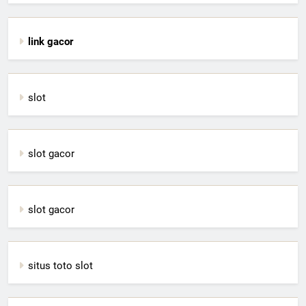
link gacor
slot
slot gacor
slot gacor
situs toto slot