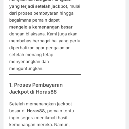
yang terjadi setelah jackpot
, mulai
dari proses pembayaran hingga
bagaimana pemain dapat
mengelola kemenangan besar
dengan bijaksana. Kami juga akan
membahas berbagai hal yang perlu
diperhatikan agar pengalaman
setelah menang tetap
menyenangkan dan
menguntungkan.
1.
Proses Pembayaran
Jackpot di Horas88
Setelah memenangkan jackpot
besar di
Horas88
, pemain tentu
ingin segera menikmati hasil
kemenangan mereka. Namun,