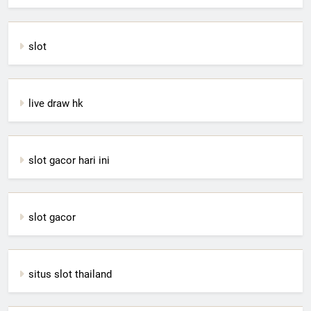
slot
live draw hk
slot gacor hari ini
slot gacor
situs slot thailand