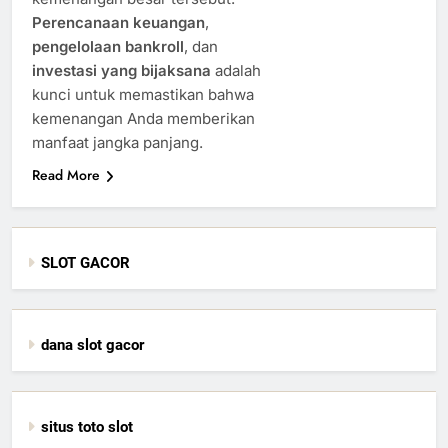
Perencanaan keuangan
,
pengelolaan bankroll
, dan
investasi yang bijaksana
adalah
kunci untuk memastikan bahwa
kemenangan Anda memberikan
manfaat jangka panjang.
Read More
SLOT GACOR
dana slot gacor
situs toto slot