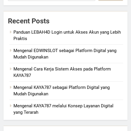
Recent Posts
Panduan LEBAH4D Login untuk Akses Akun yang Lebih
Praktis
Mengenal EDWINSLOT sebagai Platform Digital yang
Mudah Digunakan
Mengenal Cara Kerja Sistem Akses pada Platform
KAYA787
Mengenal KAYA787 sebagai Platform Digital yang
Mudah Digunakan
Mengenal KAYA787 melalui Konsep Layanan Digital
yang Terarah