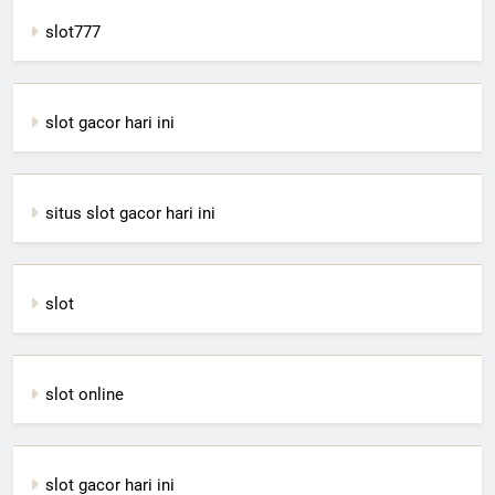
slot777
slot gacor hari ini
situs slot gacor hari ini
slot
slot online
slot gacor hari ini