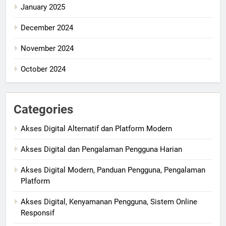
January 2025
December 2024
November 2024
October 2024
Categories
Akses Digital Alternatif dan Platform Modern
Akses Digital dan Pengalaman Pengguna Harian
Akses Digital Modern, Panduan Pengguna, Pengalaman
Platform
Akses Digital, Kenyamanan Pengguna, Sistem Online
Responsif