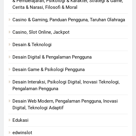
& Pembelajaran, Psikologi & Karakter, Strategi & Game,
Cerita & Narasi, Filosofi & Moral
Casino & Gaming, Panduan Pengguna, Taruhan Olahraga
Casino, Slot Online, Jackpot
Desain & Teknologi
Desain Digital & Pengalaman Pengguna
Desain Game & Psikologi Pengguna
Desain Interaksi, Psikologi Digital, Inovasi Teknologi,
Pengalaman Pengguna
Desain Web Modern, Pengalaman Pengguna, Inovasi
Digital, Teknologi Adaptif
Edukasi
edwinslot