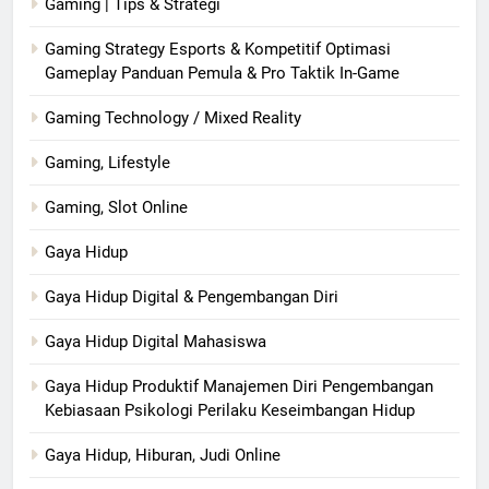
Gaming | Tips & Strategi
Gaming Strategy Esports & Kompetitif Optimasi
Gameplay Panduan Pemula & Pro Taktik In-Game
Gaming Technology / Mixed Reality
Gaming, Lifestyle
Gaming, Slot Online
Gaya Hidup
Gaya Hidup Digital & Pengembangan Diri
Gaya Hidup Digital Mahasiswa
Gaya Hidup Produktif Manajemen Diri Pengembangan
Kebiasaan Psikologi Perilaku Keseimbangan Hidup
Gaya Hidup, Hiburan, Judi Online