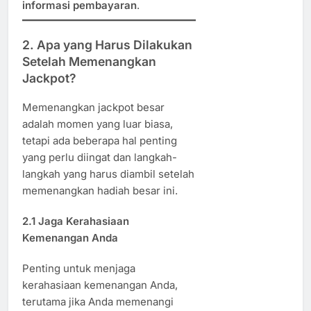
informasi pembayaran
.
2.
Apa yang Harus Dilakukan
Setelah Memenangkan
Jackpot?
Memenangkan jackpot besar
adalah momen yang luar biasa,
tetapi ada beberapa hal penting
yang perlu diingat dan langkah-
langkah yang harus diambil setelah
memenangkan hadiah besar ini.
2.1
Jaga Kerahasiaan
Kemenangan Anda
Penting untuk menjaga
kerahasiaan kemenangan Anda,
terutama jika Anda memenangi