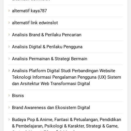
alternatif kaya787
alternatif link edwinslot
Analisis Brand & Perilaku Pencarian
Analisis Digital & Perilaku Pengguna
Analisis Permainan & Strategi Bermain
Analisis Platform Digital Studi Perbandingan Website
Teknologi Informasi Pengalaman Pengguna (UX) Sistem
dan Arsitektur Web Transformasi Digital
Bisnis
Brand Awareness dan Ekosistem Digital
Budaya Pop & Anime, Fantasi & Petualangan, Pendidikan
& Pembelajaran, Psikologi & Karakter, Strategi & Game,