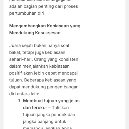
adalah bagian penting dari proses
pertumbuhan diri.
Mengembangkan Kebiasaan yang
Mendukung Kesuksesan
Juara sejati bukan hanya soal
bakat, tetapi juga kebiasaan
sehari-hari. Orang yang konsisten
dalam menjalankan kebiasaan
positif akan lebih cepat mencapai
tujuan. Beberapa kebiasaan yang
dapat mendukung pengembangan
diri antara lain:
Membuat tujuan yang jelas
dan terukur
– Tuliskan
tujuan jangka pendek dan
jangka panjang untuk
memandu langkah Anda.