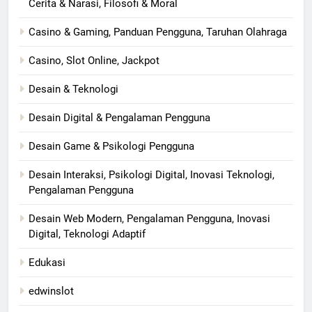
Cerita & Narasi, Filosofi & Moral
Casino & Gaming, Panduan Pengguna, Taruhan Olahraga
Casino, Slot Online, Jackpot
Desain & Teknologi
Desain Digital & Pengalaman Pengguna
Desain Game & Psikologi Pengguna
Desain Interaksi, Psikologi Digital, Inovasi Teknologi,
Pengalaman Pengguna
Desain Web Modern, Pengalaman Pengguna, Inovasi
Digital, Teknologi Adaptif
Edukasi
edwinslot