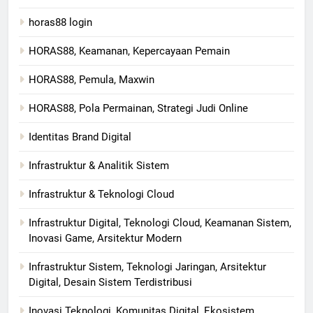
horas88 login
HORAS88, Keamanan, Kepercayaan Pemain
HORAS88, Pemula, Maxwin
HORAS88, Pola Permainan, Strategi Judi Online
Identitas Brand Digital
Infrastruktur & Analitik Sistem
Infrastruktur & Teknologi Cloud
Infrastruktur Digital, Teknologi Cloud, Keamanan Sistem,
Inovasi Game, Arsitektur Modern
Infrastruktur Sistem, Teknologi Jaringan, Arsitektur
Digital, Desain Sistem Terdistribusi
Inovasi Teknologi, Komunitas Digital, Ekosistem