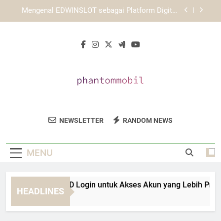
Skip
Mengenal Cara Kerja Sistem Akses pada Platform
to
KAYA787
content
Mengenal KAYA787 sebagai Platform Digital yang
Mudah Digunakan
Panduan LEBAH4D Login untuk Akses Akun yang
Lebih Praktis
Mengenal EDWINSLOT sebagai Platform Digital
yang Mudah Digunakan
Mengenal Cara Kerja Sistem Akses pada Platform
KAYA787
Phantom Mobil
Tingkatkan Kendaraan Anda Dengan
Mengenal KAYA787 sebagai Platform Digital yang
NEWSLETTER
RANDOM NEWS
Mudah Digunakan
Aksesori Berkualitas Dari Phantom Mobil.
Produk Otomotif Yang Aman Dan
MENU
Terpercaya.
nduan LEBAH4D Login untuk Akses Akun yang Lebih Praktis
HEADLINES
Week Ago