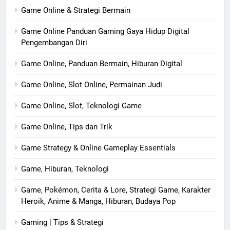
Game Online & Strategi Bermain
Game Online Panduan Gaming Gaya Hidup Digital
Pengembangan Diri
Game Online, Panduan Bermain, Hiburan Digital
Game Online, Slot Online, Permainan Judi
Game Online, Slot, Teknologi Game
Game Online, Tips dan Trik
Game Strategy & Online Gameplay Essentials
Game, Hiburan, Teknologi
Game, Pokémon, Cerita & Lore, Strategi Game, Karakter
Heroik, Anime & Manga, Hiburan, Budaya Pop
Gaming | Tips & Strategi