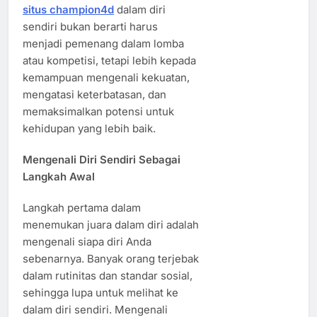
situs champion4d
dalam diri
sendiri bukan berarti harus
menjadi pemenang dalam lomba
atau kompetisi, tetapi lebih kepada
kemampuan mengenali kekuatan,
mengatasi keterbatasan, dan
memaksimalkan potensi untuk
kehidupan yang lebih baik.
Mengenali Diri Sendiri Sebagai
Langkah Awal
Langkah pertama dalam
menemukan juara dalam diri adalah
mengenali siapa diri Anda
sebenarnya. Banyak orang terjebak
dalam rutinitas dan standar sosial,
sehingga lupa untuk melihat ke
dalam diri sendiri. Mengenali