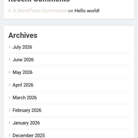
A WordPress Commenter
on
Hello world!
Archives
July 2026
June 2026
May 2026
April 2026
March 2026
February 2026
January 2026
December 2025