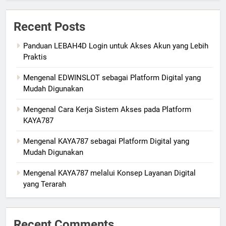
Recent Posts
Panduan LEBAH4D Login untuk Akses Akun yang Lebih
Praktis
Mengenal EDWINSLOT sebagai Platform Digital yang
Mudah Digunakan
Mengenal Cara Kerja Sistem Akses pada Platform
KAYA787
Mengenal KAYA787 sebagai Platform Digital yang
Mudah Digunakan
Mengenal KAYA787 melalui Konsep Layanan Digital
yang Terarah
Recent Comments