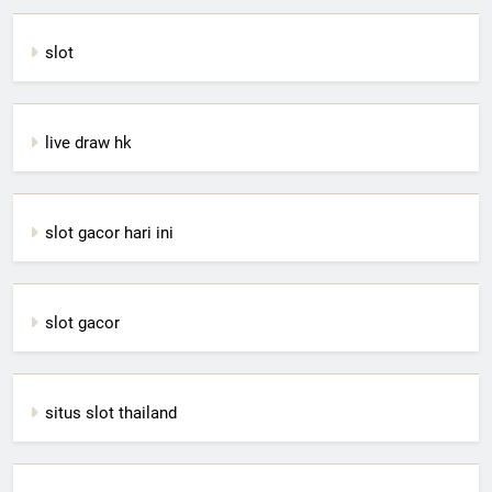
slot
live draw hk
slot gacor hari ini
slot gacor
situs slot thailand