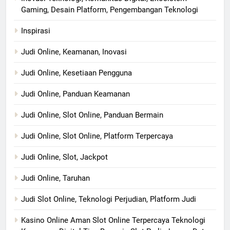
Gaming, Desain Platform, Pengembangan Teknologi
Inspirasi
Judi Online, Keamanan, Inovasi
Judi Online, Kesetiaan Pengguna
Judi Online, Panduan Keamanan
Judi Online, Slot Online, Panduan Bermain
Judi Online, Slot Online, Platform Terpercaya
Judi Online, Slot, Jackpot
Judi Online, Taruhan
Judi Slot Online, Teknologi Perjudian, Platform Judi
Kasino Online Aman Slot Online Terpercaya Teknologi