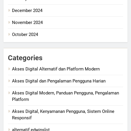
December 2024
November 2024
October 2024
Categories
Akses Digital Alternatif dan Platform Modern
Akses Digital dan Pengalaman Pengguna Harian
Akses Digital Modern, Panduan Pengguna, Pengalaman
Platform
Akses Digital, Kenyamanan Pengguna, Sistem Online
Responsif
alternatif edwinslot