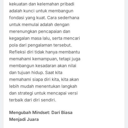
kekuatan dan kelemahan pribadi
adalah kunci untuk membangun
fondasi yang kuat. Cara sederhana
untuk memulai adalah dengan
merenungkan pencapaian dan
kegagalan masa lalu, serta mencari
pola dari pengalaman tersebut.
Refleksi diri tidak hanya membantu
memahami kemampuan, tetapi juga
membangun kesadaran akan nilai
dan tujuan hidup. Saat kita
memahami siapa diri kita, kita akan
lebih mudah menentukan langkah
dan strategi untuk mencapai versi
terbaik dari diri sendiri.
Mengubah Mindset: Dari Biasa
Menjadi Juara