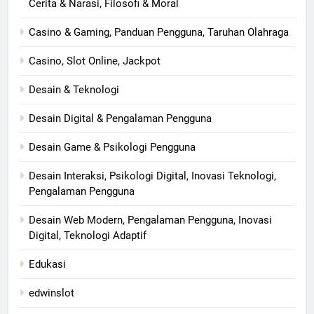
Cerita & Narasi, Filosofi & Moral
Casino & Gaming, Panduan Pengguna, Taruhan Olahraga
Casino, Slot Online, Jackpot
Desain & Teknologi
Desain Digital & Pengalaman Pengguna
Desain Game & Psikologi Pengguna
Desain Interaksi, Psikologi Digital, Inovasi Teknologi,
Pengalaman Pengguna
Desain Web Modern, Pengalaman Pengguna, Inovasi
Digital, Teknologi Adaptif
Edukasi
edwinslot