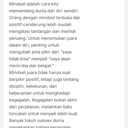
Mindset adalah cara kita
memandang dunia dan diri sendiri.
Orang dengan mindset terbuka dan
positif cenderung lebih mudah
mengatasi tantangan dan melihat
peluang. Untuk menemukan juara
dalam diri, penting untuk
mengubah pola pikir dari “saya
tidak bisa” menjadi “saya akan
mencoba dan belajar.”
Mindset juara tidak hanya soal
berpikir positif, tetapi juga tentang
disiplin, ketekunan, dan
keberanian untuk menghadapi
kegagalan. Kegagalan bukan akhir
dari perjalanan, melainkan batu
loncatan untuk menjadi lebih kuat.
Banyak tokoh sukses dunia
menekankan bahwa kegagalan