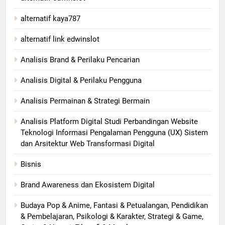
alternatif kaya787
alternatif link edwinslot
Analisis Brand & Perilaku Pencarian
Analisis Digital & Perilaku Pengguna
Analisis Permainan & Strategi Bermain
Analisis Platform Digital Studi Perbandingan Website
Teknologi Informasi Pengalaman Pengguna (UX) Sistem
dan Arsitektur Web Transformasi Digital
Bisnis
Brand Awareness dan Ekosistem Digital
Budaya Pop & Anime, Fantasi & Petualangan, Pendidikan
& Pembelajaran, Psikologi & Karakter, Strategi & Game,