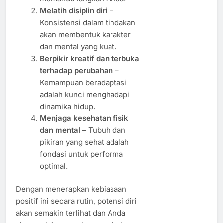
Melatih disiplin diri
–
Konsistensi dalam tindakan
akan membentuk karakter
dan mental yang kuat.
Berpikir kreatif dan terbuka
terhadap perubahan
–
Kemampuan beradaptasi
adalah kunci menghadapi
dinamika hidup.
Menjaga kesehatan fisik
dan mental
– Tubuh dan
pikiran yang sehat adalah
fondasi untuk performa
optimal.
Dengan menerapkan kebiasaan
positif ini secara rutin, potensi diri
akan semakin terlihat dan Anda