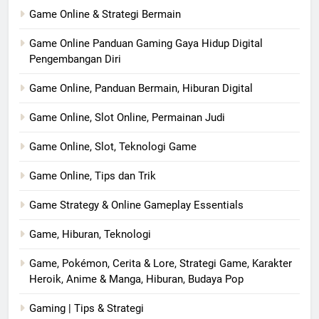
Game Online & Strategi Bermain
Game Online Panduan Gaming Gaya Hidup Digital
Pengembangan Diri
Game Online, Panduan Bermain, Hiburan Digital
Game Online, Slot Online, Permainan Judi
Game Online, Slot, Teknologi Game
Game Online, Tips dan Trik
Game Strategy & Online Gameplay Essentials
Game, Hiburan, Teknologi
Game, Pokémon, Cerita & Lore, Strategi Game, Karakter
Heroik, Anime & Manga, Hiburan, Budaya Pop
Gaming | Tips & Strategi