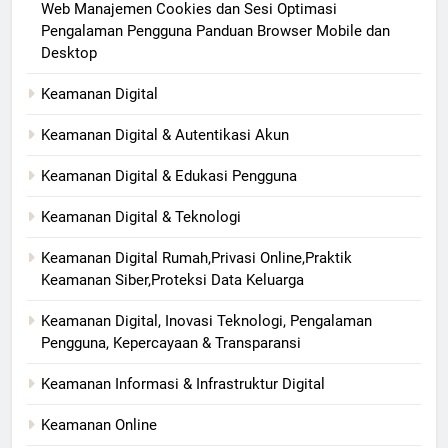
Web Manajemen Cookies dan Sesi Optimasi
Pengalaman Pengguna Panduan Browser Mobile dan
Desktop
Keamanan Digital
Keamanan Digital & Autentikasi Akun
Keamanan Digital & Edukasi Pengguna
Keamanan Digital & Teknologi
Keamanan Digital Rumah,Privasi Online,Praktik
Keamanan Siber,Proteksi Data Keluarga
Keamanan Digital, Inovasi Teknologi, Pengalaman
Pengguna, Kepercayaan & Transparansi
Keamanan Informasi & Infrastruktur Digital
Keamanan Online