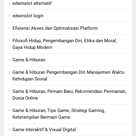
edwinslot alternatif
edwinslot login
Efisiensi Akses dan Optimalisasi Platform
Filosofi Hidup, Pengembangan Diri, Etika dan Moral,
Gaya Hidup Modern
Game & Hiburan
Game & Hiburan Pengembangan Diri Manajemen Waktu
Kehidupan Sosial
Game & Hiburan, Pemain Baru, Rekomendasi Permainan,
Dunia Online
Game & Hiburan, Tips Game, Strategi Gaming,
Keterampilan Bermain Game
Game Interaktif & Visual Digital