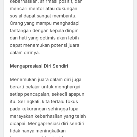
keberhasilan, afirmasi positif, dan
mencari mentor atau dukungan
sosial dapat sangat membantu.
Orang yang mampu menghadapi
tantangan dengan kepala dingin
dan hati yang optimis akan lebih
cepat menemukan potensi juara
dalam dirinya.
Mengapresiasi Diri Sendiri
Menemukan juara dalam diri juga
berarti belajar untuk menghargai
setiap pencapaian, sekecil apapun
itu. Seringkali, kita terlalu fokus
pada kekurangan sehingga lupa
merayakan keberhasilan yang telah
dicapai. Mengapresiasi diri sendiri
tidak hanya meningkatkan