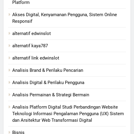
Platform
Akses Digital, Kenyamanan Pengguna, Sistem Online
Responsif
alternatif edwinslot
alternatif kaya787
alternatif link edwinslot
Analisis Brand & Perilaku Pencarian
Analisis Digital & Perilaku Pengguna
Analisis Permainan & Strategi Bermain
Analisis Platform Digital Studi Perbandingan Website
Teknologi Informasi Pengalaman Pengguna (UX) Sistem
dan Arsitektur Web Transformasi Digital
Bisnis