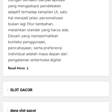
yang mengadopsi pendekatan
adaptif terhadap tampilan UI, satu
hal menjadi jelas: personalisasi
bukan lagi fitur tambahan,
melainkan standar yang harus ada.
Desain yang memperhatikan
konteks penggunaan,
pencahayaan, serta preferensi
individual adalah masa depan dari
pengalaman antarmuka digital.
Read More
SLOT GACOR
dana slot gacor