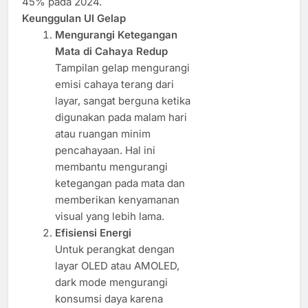
45% pada 2024.
Keunggulan UI Gelap
Mengurangi Ketegangan
Mata di Cahaya Redup
Tampilan gelap mengurangi
emisi cahaya terang dari
layar, sangat berguna ketika
digunakan pada malam hari
atau ruangan minim
pencahayaan. Hal ini
membantu mengurangi
ketegangan pada mata dan
memberikan kenyamanan
visual yang lebih lama.
Efisiensi Energi
Untuk perangkat dengan
layar OLED atau AMOLED,
dark mode mengurangi
konsumsi daya karena