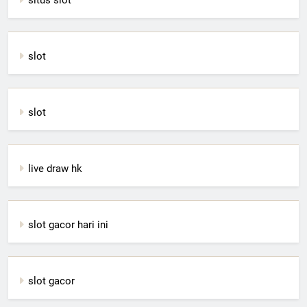
situs slot
slot
slot
live draw hk
slot gacor hari ini
slot gacor