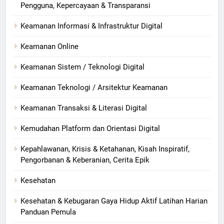
Pengguna, Kepercayaan & Transparansi
Keamanan Informasi & Infrastruktur Digital
Keamanan Online
Keamanan Sistem / Teknologi Digital
Keamanan Teknologi / Arsitektur Keamanan
Keamanan Transaksi & Literasi Digital
Kemudahan Platform dan Orientasi Digital
Kepahlawanan, Krisis & Ketahanan, Kisah Inspiratif,
Pengorbanan & Keberanian, Cerita Epik
Kesehatan
Kesehatan & Kebugaran Gaya Hidup Aktif Latihan Harian
Panduan Pemula