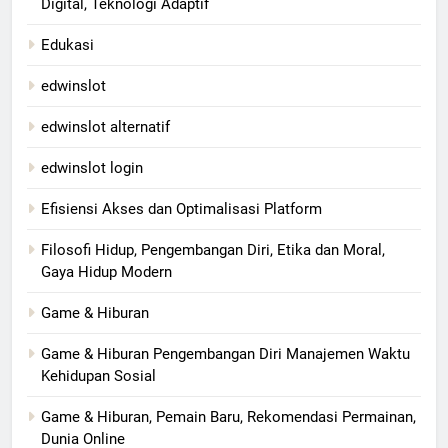
Digital, Teknologi Adaptif
Edukasi
edwinslot
edwinslot alternatif
edwinslot login
Efisiensi Akses dan Optimalisasi Platform
Filosofi Hidup, Pengembangan Diri, Etika dan Moral,
Gaya Hidup Modern
Game & Hiburan
Game & Hiburan Pengembangan Diri Manajemen Waktu
Kehidupan Sosial
Game & Hiburan, Pemain Baru, Rekomendasi Permainan,
Dunia Online