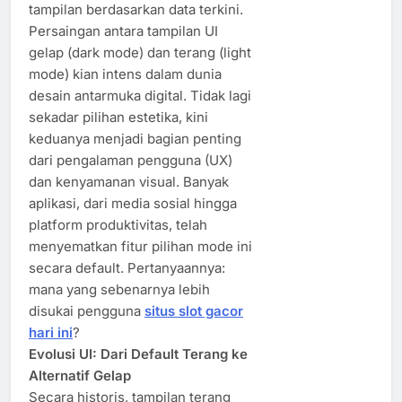
tampilan berdasarkan data terkini.
Persaingan antara tampilan UI
gelap (dark mode) dan terang (light
mode) kian intens dalam dunia
desain antarmuka digital. Tidak lagi
sekadar pilihan estetika, kini
keduanya menjadi bagian penting
dari pengalaman pengguna (UX)
dan kenyamanan visual. Banyak
aplikasi, dari media sosial hingga
platform produktivitas, telah
menyematkan fitur pilihan mode ini
secara default. Pertanyaannya:
mana yang sebenarnya lebih
disukai pengguna
situs slot gacor
hari ini
?
Evolusi UI: Dari Default Terang ke
Alternatif Gelap
Secara historis, tampilan terang