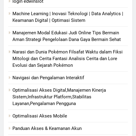
login edwinslot
Machine Learning | Inovasi Teknologi | Data Analytics |
Keamanan Digital | Optimasi Sistem
Manajemen Modal Edukasi Judi Online Tips Bermain
Aman Strategi Pengelolaan Dana Gaya Bermain Sehat
Narasi dan Dunia Pokémon Filsafat Waktu dalam Fiksi
Mitologi dan Cerita Fantasi Analisis Cerita dan Lore
Evolusi dan Sejarah Pokémon
Navigasi dan Pengalaman Interaktif
Optimalisasi Akses Digital,Manajemen Kinerja
Sistem,Infrastruktur Platform,Stabilitas
Layanan,Pengalaman Pengguna
Optimalisasi Akses Mobile
Panduan Akses & Keamanan Akun