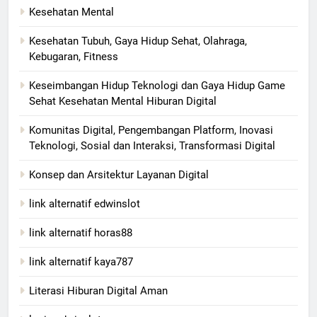
Kesehatan Mental
Kesehatan Tubuh, Gaya Hidup Sehat, Olahraga,
Kebugaran, Fitness
Keseimbangan Hidup Teknologi dan Gaya Hidup Game
Sehat Kesehatan Mental Hiburan Digital
Komunitas Digital, Pengembangan Platform, Inovasi
Teknologi, Sosial dan Interaksi, Transformasi Digital
Konsep dan Arsitektur Layanan Digital
link alternatif edwinslot
link alternatif horas88
link alternatif kaya787
Literasi Hiburan Digital Aman