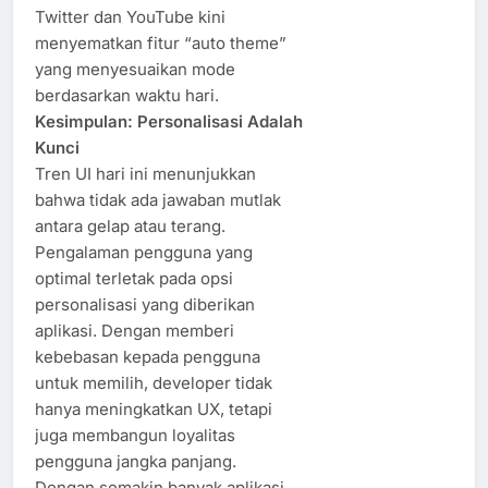
Twitter dan YouTube kini
menyematkan fitur “auto theme”
yang menyesuaikan mode
berdasarkan waktu hari.
Kesimpulan: Personalisasi Adalah
Kunci
Tren UI hari ini menunjukkan
bahwa tidak ada jawaban mutlak
antara gelap atau terang.
Pengalaman pengguna yang
optimal terletak pada opsi
personalisasi yang diberikan
aplikasi. Dengan memberi
kebebasan kepada pengguna
untuk memilih, developer tidak
hanya meningkatkan UX, tetapi
juga membangun loyalitas
pengguna jangka panjang.
Dengan semakin banyak aplikasi