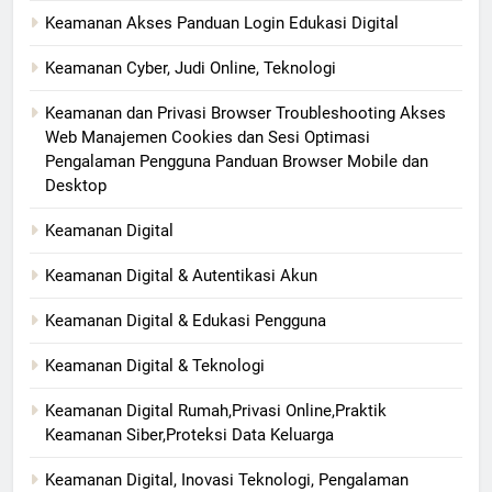
Keamanan Akses Panduan Login Edukasi Digital
Keamanan Cyber, Judi Online, Teknologi
Keamanan dan Privasi Browser Troubleshooting Akses
Web Manajemen Cookies dan Sesi Optimasi
Pengalaman Pengguna Panduan Browser Mobile dan
Desktop
Keamanan Digital
Keamanan Digital & Autentikasi Akun
Keamanan Digital & Edukasi Pengguna
Keamanan Digital & Teknologi
Keamanan Digital Rumah,Privasi Online,Praktik
Keamanan Siber,Proteksi Data Keluarga
Keamanan Digital, Inovasi Teknologi, Pengalaman