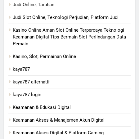
Judi Online, Taruhan
Judi Slot Online, Teknologi Perjudian, Platform Judi
Kasino Online Aman Slot Online Terpercaya Teknologi
Keamanan Digital Tips Bermain Slot Perlindungan Data
Pemain
Kasino, Slot, Permainan Online
kaya787
kaya787 alternatif
kaya787 login
Keamanan & Edukasi Digital
Keamanan Akses & Manajemen Akun Digital
Keamanan Akses Digital & Platform Gaming