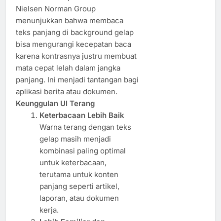
Nielsen Norman Group
menunjukkan bahwa membaca
teks panjang di background gelap
bisa mengurangi kecepatan baca
karena kontrasnya justru membuat
mata cepat lelah dalam jangka
panjang. Ini menjadi tantangan bagi
aplikasi berita atau dokumen.
Keunggulan UI Terang
Keterbacaan Lebih Baik
Warna terang dengan teks
gelap masih menjadi
kombinasi paling optimal
untuk keterbacaan,
terutama untuk konten
panjang seperti artikel,
laporan, atau dokumen
kerja.