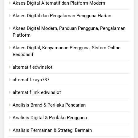
Akses Digital Alternatif dan Platform Modern
Akses Digital dan Pengalaman Pengguna Harian
Akses Digital Modern, Panduan Pengguna, Pengalaman
Platform
Akses Digital, Kenyamanan Pengguna, Sistem Online
Responsif
alternatif edwinslot
alternatif kaya787
alternatif link edwinslot
Analisis Brand & Perilaku Pencarian
Analisis Digital & Perilaku Pengguna
Analisis Permainan & Strategi Bermain