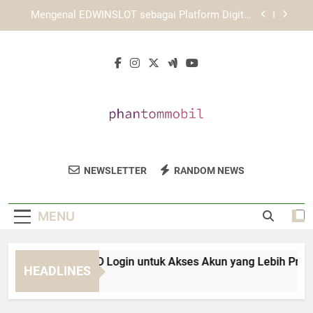
Skip
Mengenal Cara Kerja Sistem Akses pada Platform
to
KAYA787
content
Mengenal KAYA787 sebagai Platform Digital yang
Mudah Digunakan
Panduan LEBAH4D Login untuk Akses Akun yang
Lebih Praktis
Mengenal EDWINSLOT sebagai Platform Digital
yang Mudah Digunakan
Mengenal Cara Kerja Sistem Akses pada Platform
KAYA787
Phantom Mobil
Tingkatkan Kendaraan Anda Dengan
Mengenal KAYA787 sebagai Platform Digital yang
NEWSLETTER
RANDOM NEWS
Mudah Digunakan
Aksesori Berkualitas Dari Phantom Mobil.
Produk Otomotif Yang Aman Dan
MENU
Terpercaya.
nduan LEBAH4D Login untuk Akses Akun yang Lebih Praktis
HEADLINES
Weeks Ago