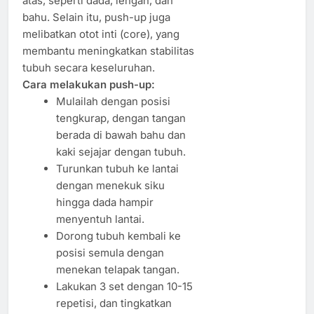
atas, seperti dada, lengan, dan
bahu. Selain itu, push-up juga
melibatkan otot inti (core), yang
membantu meningkatkan stabilitas
tubuh secara keseluruhan.
Cara melakukan push-up:
Mulailah dengan posisi
tengkurap, dengan tangan
berada di bawah bahu dan
kaki sejajar dengan tubuh.
Turunkan tubuh ke lantai
dengan menekuk siku
hingga dada hampir
menyentuh lantai.
Dorong tubuh kembali ke
posisi semula dengan
menekan telapak tangan.
Lakukan 3 set dengan 10-15
repetisi, dan tingkatkan