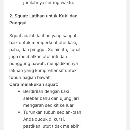
jumlahnya seiring waktu.
2.
Squat: Latihan untuk Kaki dan
Panggul
Squat adalah latihan yang sangat
baik untuk memperkuat otot kaki,
paha, dan pinggul. Selain itu, squat
juga melibatkan otot inti dan
punggung bawah, menjadikannya
latihan yang komprehensif untuk
tubuh bagian bawah.
Cara melakukan squat:
Berdirilah dengan kaki
selebar bahu dan ujung jari
mengarah sedikit ke luar.
Turunkan tubuh seolah-olah
Anda duduk di kursi,
pastikan lutut tidak melebihi