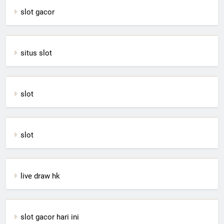
slot gacor
situs slot
slot
slot
live draw hk
slot gacor hari ini