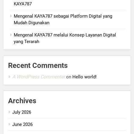
KAYA787
Mengenal KAYA787 sebagai Platform Digital yang
Mudah Digunakan
Mengenal KAYA787 melalui Konsep Layanan Digital
yang Terarah
Recent Comments
A WordPress Commenter
on
Hello world!
Archives
July 2026
June 2026