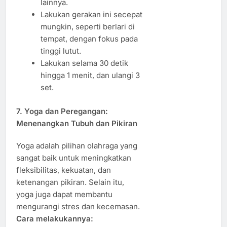
lainnya.
Lakukan gerakan ini secepat
mungkin, seperti berlari di
tempat, dengan fokus pada
tinggi lutut.
Lakukan selama 30 detik
hingga 1 menit, dan ulangi 3
set.
7.
Yoga dan Peregangan:
Menenangkan Tubuh dan Pikiran
Yoga adalah pilihan olahraga yang
sangat baik untuk meningkatkan
fleksibilitas, kekuatan, dan
ketenangan pikiran. Selain itu,
yoga juga dapat membantu
mengurangi stres dan kecemasan.
Cara melakukannya: