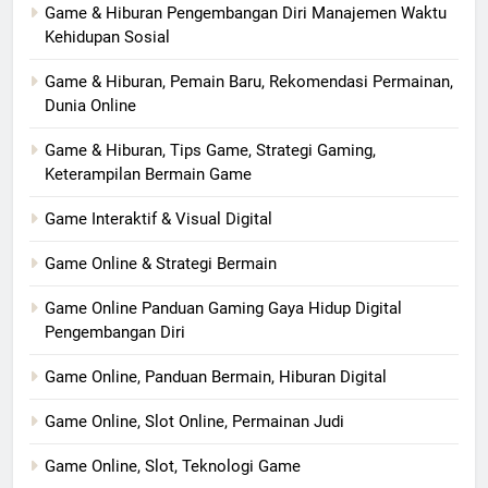
Game & Hiburan Pengembangan Diri Manajemen Waktu
Kehidupan Sosial
Game & Hiburan, Pemain Baru, Rekomendasi Permainan,
Dunia Online
Game & Hiburan, Tips Game, Strategi Gaming,
Keterampilan Bermain Game
Game Interaktif & Visual Digital
Game Online & Strategi Bermain
Game Online Panduan Gaming Gaya Hidup Digital
Pengembangan Diri
Game Online, Panduan Bermain, Hiburan Digital
Game Online, Slot Online, Permainan Judi
Game Online, Slot, Teknologi Game