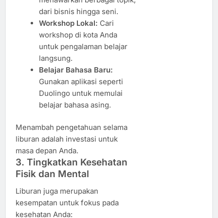
dari bisnis hingga seni.
Workshop Lokal:
Cari
workshop di kota Anda
untuk pengalaman belajar
langsung.
Belajar Bahasa Baru:
Gunakan aplikasi seperti
Duolingo untuk memulai
belajar bahasa asing.
Menambah pengetahuan selama
liburan adalah investasi untuk
masa depan Anda.
3. Tingkatkan Kesehatan
Fisik dan Mental
Liburan juga merupakan
kesempatan untuk fokus pada
kesehatan Anda: