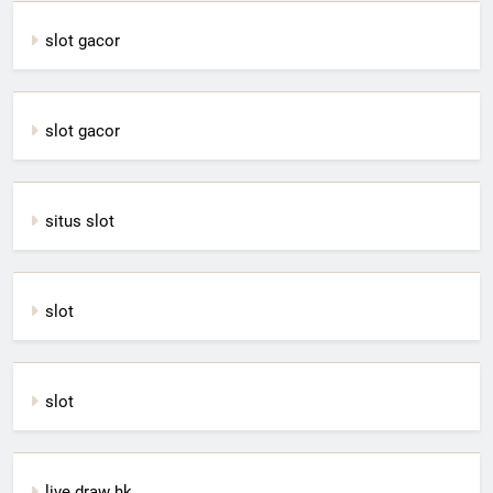
slot gacor
slot gacor
situs slot
slot
slot
live draw hk