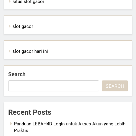
situs slot gacor
slot gacor
slot gacor hari ini
Search
SEARCH
Recent Posts
Panduan LEBAH4D Login untuk Akses Akun yang Lebih
Praktis