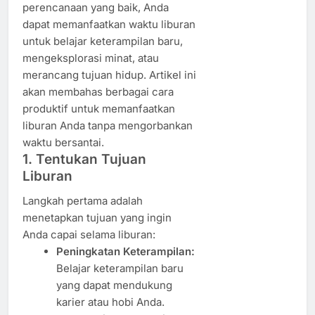
perencanaan yang baik, Anda
dapat memanfaatkan waktu liburan
untuk belajar keterampilan baru,
mengeksplorasi minat, atau
merancang tujuan hidup. Artikel ini
akan membahas berbagai cara
produktif untuk memanfaatkan
liburan Anda tanpa mengorbankan
waktu bersantai.
1. Tentukan Tujuan
Liburan
Langkah pertama adalah
menetapkan tujuan yang ingin
Anda capai selama liburan:
Peningkatan Keterampilan:
Belajar keterampilan baru
yang dapat mendukung
karier atau hobi Anda.