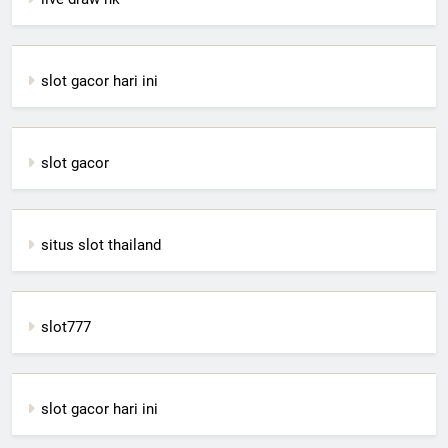
slot gacor hari ini
slot gacor
situs slot thailand
slot777
slot gacor hari ini