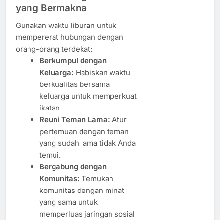
yang Bermakna
Gunakan waktu liburan untuk
mempererat hubungan dengan
orang-orang terdekat:
Berkumpul dengan
Keluarga:
Habiskan waktu
berkualitas bersama
keluarga untuk memperkuat
ikatan.
Reuni Teman Lama:
Atur
pertemuan dengan teman
yang sudah lama tidak Anda
temui.
Bergabung dengan
Komunitas:
Temukan
komunitas dengan minat
yang sama untuk
memperluas jaringan sosial