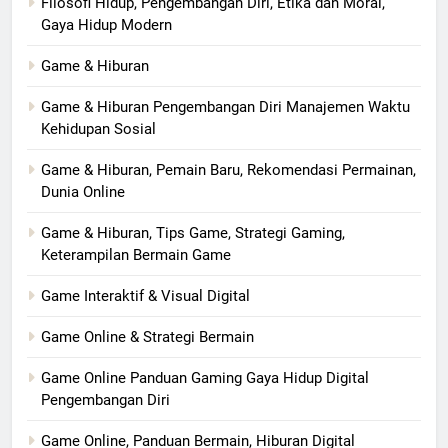
Filosofi Hidup, Pengembangan Diri, Etika dan Moral,
Gaya Hidup Modern
Game & Hiburan
Game & Hiburan Pengembangan Diri Manajemen Waktu
Kehidupan Sosial
Game & Hiburan, Pemain Baru, Rekomendasi Permainan,
Dunia Online
Game & Hiburan, Tips Game, Strategi Gaming,
Keterampilan Bermain Game
Game Interaktif & Visual Digital
Game Online & Strategi Bermain
Game Online Panduan Gaming Gaya Hidup Digital
Pengembangan Diri
Game Online, Panduan Bermain, Hiburan Digital