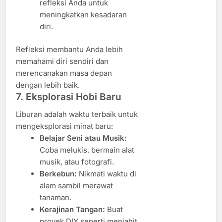
refleksi Anda untuk
meningkatkan kesadaran
diri.
Refleksi membantu Anda lebih
memahami diri sendiri dan
merencanakan masa depan
dengan lebih baik.
7. Eksplorasi Hobi Baru
Liburan adalah waktu terbaik untuk
mengeksplorasi minat baru:
Belajar Seni atau Musik:
Coba melukis, bermain alat
musik, atau fotografi.
Berkebun:
Nikmati waktu di
alam sambil merawat
tanaman.
Kerajinan Tangan:
Buat
proyek DIY seperti menjahit