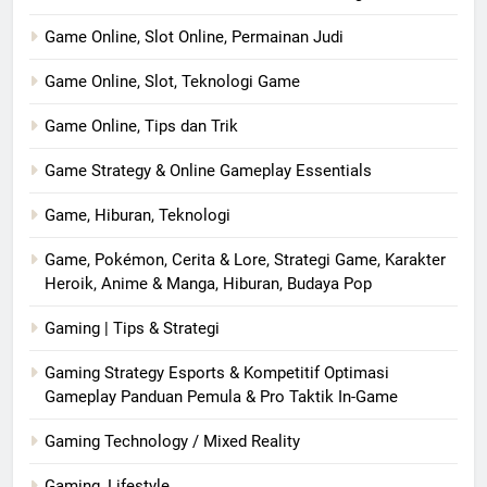
Game Online, Slot Online, Permainan Judi
Game Online, Slot, Teknologi Game
Game Online, Tips dan Trik
Game Strategy & Online Gameplay Essentials
Game, Hiburan, Teknologi
Game, Pokémon, Cerita & Lore, Strategi Game, Karakter
Heroik, Anime & Manga, Hiburan, Budaya Pop
Gaming | Tips & Strategi
Gaming Strategy Esports & Kompetitif Optimasi
Gameplay Panduan Pemula & Pro Taktik In-Game
Gaming Technology / Mixed Reality
Gaming, Lifestyle