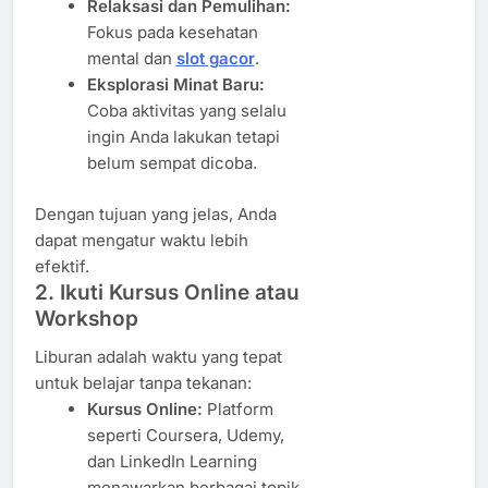
Relaksasi dan Pemulihan:
Fokus pada kesehatan
mental dan
slot gacor
.
Eksplorasi Minat Baru:
Coba aktivitas yang selalu
ingin Anda lakukan tetapi
belum sempat dicoba.
Dengan tujuan yang jelas, Anda
dapat mengatur waktu lebih
efektif.
2. Ikuti Kursus Online atau
Workshop
Liburan adalah waktu yang tepat
untuk belajar tanpa tekanan:
Kursus Online:
Platform
seperti Coursera, Udemy,
dan LinkedIn Learning
menawarkan berbagai topik,