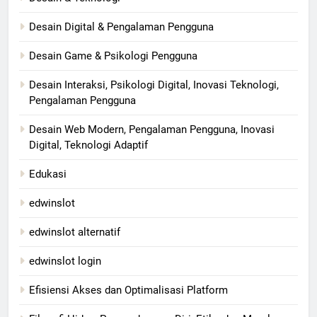
Desain Digital & Pengalaman Pengguna
Desain Game & Psikologi Pengguna
Desain Interaksi, Psikologi Digital, Inovasi Teknologi,
Pengalaman Pengguna
Desain Web Modern, Pengalaman Pengguna, Inovasi
Digital, Teknologi Adaptif
Edukasi
edwinslot
edwinslot alternatif
edwinslot login
Efisiensi Akses dan Optimalisasi Platform