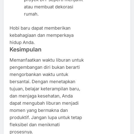
atau membuat dekorasi
rumah.
Hobi baru dapat memberikan
kebahagiaan dan memperkaya
hidup Anda.
Kesimpulan
Memanfaatkan waktu liburan untuk
pengembangan diri bukan berarti
mengorbankan waktu untuk
bersantai. Dengan menetapkan
tujuan, belajar keterampilan baru,
dan menjaga kesehatan, Anda
dapat mengubah liburan menjadi
momen yang bermakna dan
produktif. Jangan lupa untuk tetap
fleksibel dan menikmati
prosesnya.