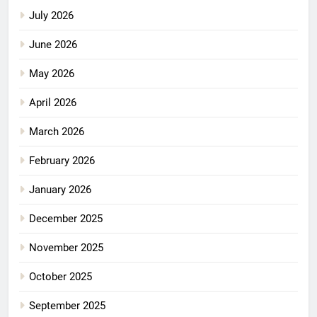
July 2026
June 2026
May 2026
April 2026
March 2026
February 2026
January 2026
December 2025
November 2025
October 2025
September 2025