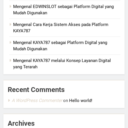
Mengenal EDWINSLOT sebagai Platform Digital yang
Mudah Digunakan
Mengenal Cara Kerja Sistem Akses pada Platform
KAYA787
Mengenal KAYA787 sebagai Platform Digital yang
Mudah Digunakan
Mengenal KAYA787 melalui Konsep Layanan Digital
yang Terarah
Recent Comments
A WordPress Commenter
on
Hello world!
Archives