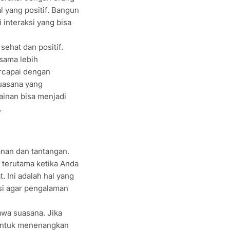
l yang positif. Bangun
 interaksi yang bisa
sehat dan positif.
sama lebih
rcapai dengan
uasana yang
inan bisa menjadi
.
nan dan tantangan.
, terutama ketika Anda
 Ini adalah hal yang
si agar pengalaman
awa suasana. Jika
 untuk menenangkan