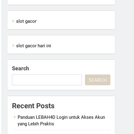
slot gacor
slot gacor hari ini
Search
SEARCH
Recent Posts
Panduan LEBAH4D Login untuk Akses Akun
yang Lebih Praktis