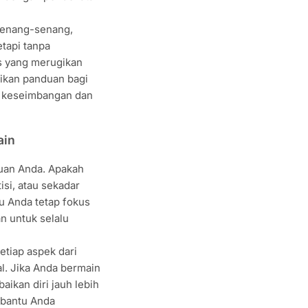
senang-senang,
etapi tanpa
as yang merugikan
rikan panduan bagi
a keseimbangan dan
ain
juan Anda. Apakah
si, atau sekadar
u Anda tetap fokus
n untuk selalu
etiap aspek dari
ial. Jika Anda bermain
aikan diri jauh lebih
mbantu Anda