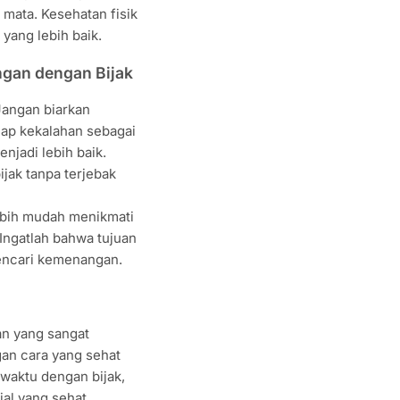
mata. Kesehatan fisik
yang lebih baik.
gan dengan Bijak
Jangan biarkan
ap kekalahan sebagai
njadi lebih baik.
jak tanpa terjebak
lebih mudah menikmati
Ingatlah bahwa tujuan
encari kemenangan.
n yang sangat
an cara yang sehat
 waktu dengan bijak,
al yang sehat.