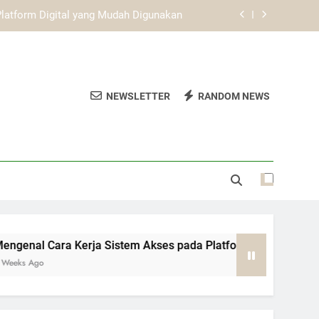
atform Digital yang Mudah Digunakan
 Sistem Akses pada Platform KAYA787
latform Digital yang Mudah Digunakan
NEWSLETTER
RANDOM NEWS
untuk Akses Akun yang Lebih Praktis
atform Digital yang Mudah Digunakan
obil. Produk Otomotif Yang Aman Dan Terpercaya.
 Sistem Akses pada Platform KAYA787
latform Digital yang Mudah Digunakan
a Kerja Sistem Akses pada Platform KAYA787
Mengena
2 Weeks A