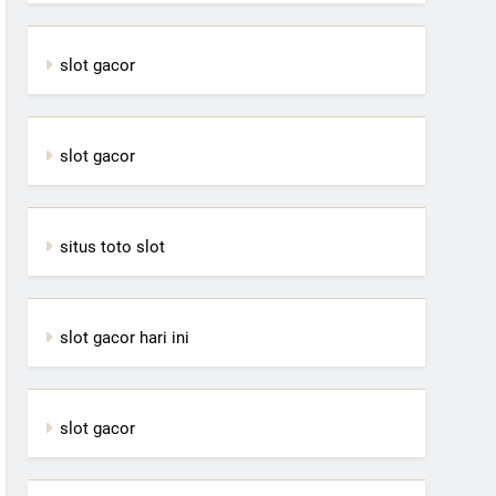
slot gacor
slot gacor
situs toto slot
slot gacor hari ini
slot gacor