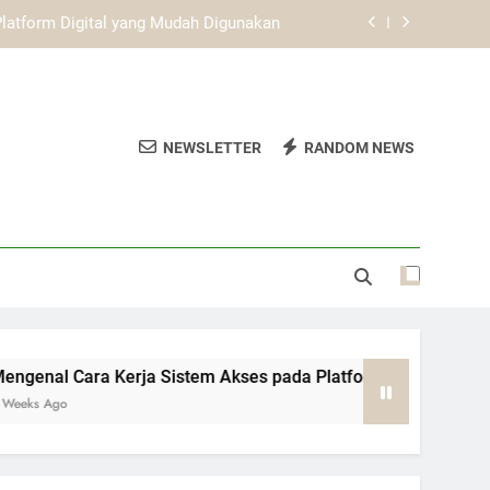
atform Digital yang Mudah Digunakan
 Sistem Akses pada Platform KAYA787
latform Digital yang Mudah Digunakan
NEWSLETTER
RANDOM NEWS
untuk Akses Akun yang Lebih Praktis
atform Digital yang Mudah Digunakan
obil. Produk Otomotif Yang Aman Dan Terpercaya.
 Sistem Akses pada Platform KAYA787
latform Digital yang Mudah Digunakan
ra Kerja Sistem Akses pada Platform KAYA787
Mengena
3 Weeks A