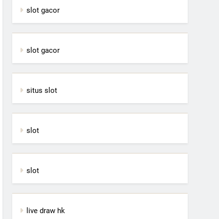
slot gacor
slot gacor
situs slot
slot
slot
live draw hk