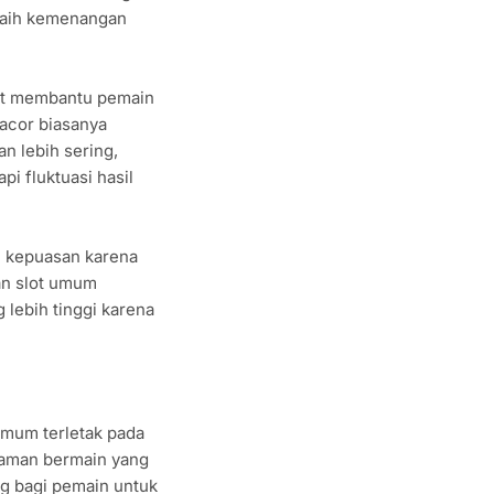
eraih kemenangan
ot membantu pemain
acor biasanya
n lebih sering,
 fluktuasi hasil
n kepuasan karena
an slot umum
lebih tinggi karena
 umum terletak pada
alaman bermain yang
g bagi pemain untuk