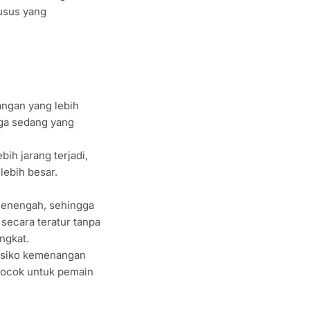
husus yang
ngan yang lebih
gga sedang yang
h jarang terjadi,
 lebih besar.
 menengah, sehingga
ecara teratur tanpa
ngkat.
 risiko kemenangan
 cocok untuk pemain