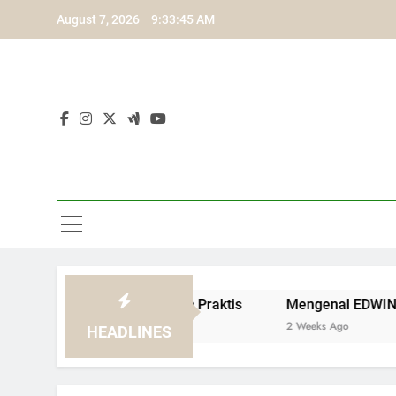
Skip
August 7, 2026
9:33:46 AM
to
content
Pha
Tingkatka
 Akun yang Lebih Praktis
Mengenal EDWINSLOT sebagai
2 Weeks Ago
HEADLINES