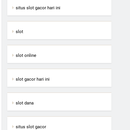
situs slot gacor hari ini
slot
slot online
slot gacor hari ini
slot dana
situs slot gacor