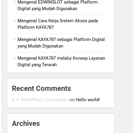
Mengenal EDWINSLOT sebagai Platform
Digital yang Mudah Digunakan
Mengenal Cara Kerja Sistem Akses pada
Platform KAYA787
Mengenal KAYA787 sebagai Platform Digital
yang Mudah Digunakan
Mengenal KAYA787 melalui Konsep Layanan
Digital yang Terarah
Recent Comments
A WordPress Commenter
on
Hello world!
Archives