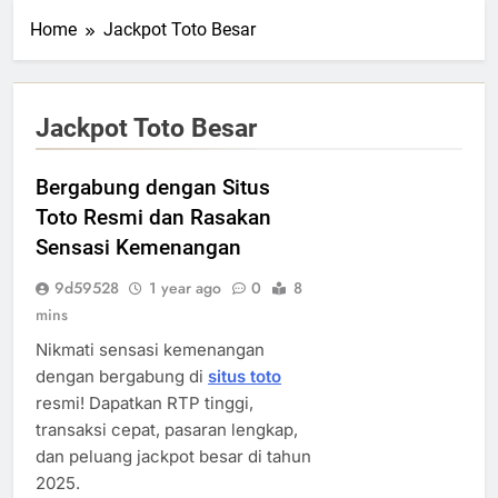
Home
Jackpot Toto Besar
Jackpot Toto Besar
Bergabung dengan Situs
Toto Resmi dan Rasakan
Sensasi Kemenangan
9d59528
1 year ago
0
8
mins
Nikmati sensasi kemenangan
dengan bergabung di
situs toto
resmi! Dapatkan RTP tinggi,
transaksi cepat, pasaran lengkap,
dan peluang jackpot besar di tahun
2025.