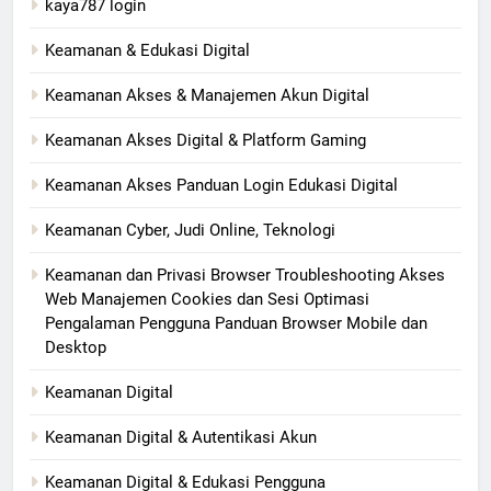
kaya787 login
Keamanan & Edukasi Digital
Keamanan Akses & Manajemen Akun Digital
Keamanan Akses Digital & Platform Gaming
Keamanan Akses Panduan Login Edukasi Digital
Keamanan Cyber, Judi Online, Teknologi
Keamanan dan Privasi Browser Troubleshooting Akses
Web Manajemen Cookies dan Sesi Optimasi
Pengalaman Pengguna Panduan Browser Mobile dan
Desktop
Keamanan Digital
Keamanan Digital & Autentikasi Akun
Keamanan Digital & Edukasi Pengguna