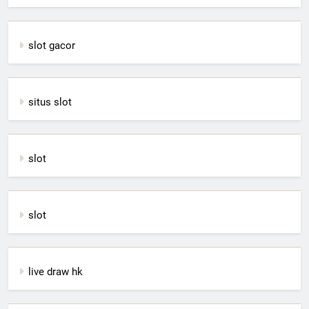
slot gacor
situs slot
slot
slot
live draw hk