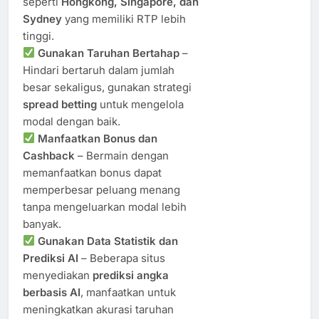
seperti
Hongkong, Singapore, dan
Sydney
yang memiliki RTP lebih
tinggi.
Gunakan Taruhan Bertahap
–
Hindari bertaruh dalam jumlah
besar sekaligus, gunakan strategi
spread betting
untuk mengelola
modal dengan baik.
Manfaatkan Bonus dan
Cashback
– Bermain dengan
memanfaatkan bonus dapat
memperbesar peluang menang
tanpa mengeluarkan modal lebih
banyak.
Gunakan Data Statistik dan
Prediksi AI
– Beberapa situs
menyediakan
prediksi angka
berbasis AI
, manfaatkan untuk
meningkatkan akurasi taruhan