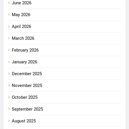
June 2026
May 2026
April 2026
March 2026
February 2026
January 2026
December 2025
November 2025
October 2025
September 2025
August 2025