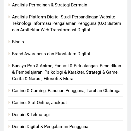
Analisis Permainan & Strategi Bermain
Analisis Platform Digital Studi Perbandingan Website
Teknologi Informasi Pengalaman Pengguna (UX) Sistem
dan Arsitektur Web Transformasi Digital
Bisnis
Brand Awareness dan Ekosistem Digital
Budaya Pop & Anime, Fantasi & Petualangan, Pendidikan
& Pembelajaran, Psikologi & Karakter, Strategi & Game,
Cerita & Narasi, Filosofi & Moral
Casino & Gaming, Panduan Pengguna, Taruhan Olahraga
Casino, Slot Online, Jackpot
Desain & Teknologi
Desain Digital & Pengalaman Pengguna