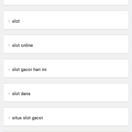
slot
slot online
slot gacor hari ini
slot dana
situs slot gacor