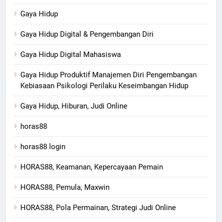
Gaya Hidup
Gaya Hidup Digital & Pengembangan Diri
Gaya Hidup Digital Mahasiswa
Gaya Hidup Produktif Manajemen Diri Pengembangan
Kebiasaan Psikologi Perilaku Keseimbangan Hidup
Gaya Hidup, Hiburan, Judi Online
horas88
horas88 login
HORAS88, Keamanan, Kepercayaan Pemain
HORAS88, Pemula, Maxwin
HORAS88, Pola Permainan, Strategi Judi Online