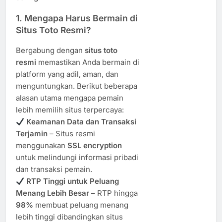
1. Mengapa Harus Bermain di
Situs Toto Resmi?
Bergabung dengan
situs toto
resmi
memastikan Anda bermain di
platform yang adil, aman, dan
menguntungkan. Berikut beberapa
alasan utama mengapa pemain
lebih memilih situs terpercaya:
Keamanan Data dan Transaksi
Terjamin
– Situs resmi
menggunakan
SSL encryption
untuk melindungi informasi pribadi
dan transaksi pemain.
RTP Tinggi untuk Peluang
Menang Lebih Besar
– RTP hingga
98%
membuat peluang menang
lebih tinggi dibandingkan situs