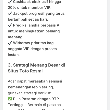
Cashback eksklusif hingga
20% untuk member VIP
.
Jackpot progresif yang terus
bertambah setiap hari
.
Prediksi angka berbasis AI
untuk meningkatkan peluang
menang
.
Withdraw prioritas bagi
anggota VIP dengan proses
instan
.
3. Strategi Menang Besar di
Situs Toto Resmi
Agar dapat
merasakan sensasi
kemenangan lebih sering
,
gunakan strategi berikut:
Pilih Pasaran dengan RTP
Tertinggi
– Bermain di pasaran