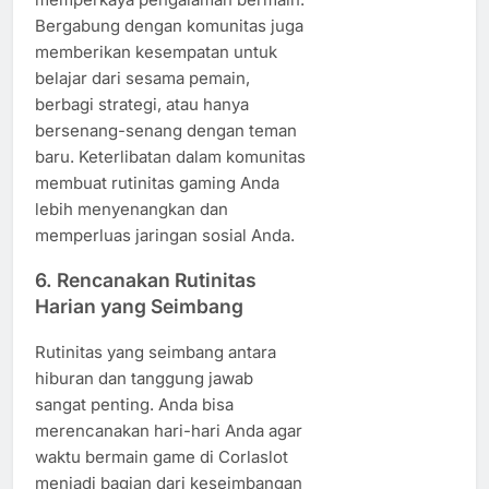
Bergabung dengan komunitas juga
memberikan kesempatan untuk
belajar dari sesama pemain,
berbagi strategi, atau hanya
bersenang-senang dengan teman
baru. Keterlibatan dalam komunitas
membuat rutinitas gaming Anda
lebih menyenangkan dan
memperluas jaringan sosial Anda.
6.
Rencanakan Rutinitas
Harian yang Seimbang
Rutinitas yang seimbang antara
hiburan dan tanggung jawab
sangat penting. Anda bisa
merencanakan hari-hari Anda agar
waktu bermain game di Corlaslot
menjadi bagian dari keseimbangan