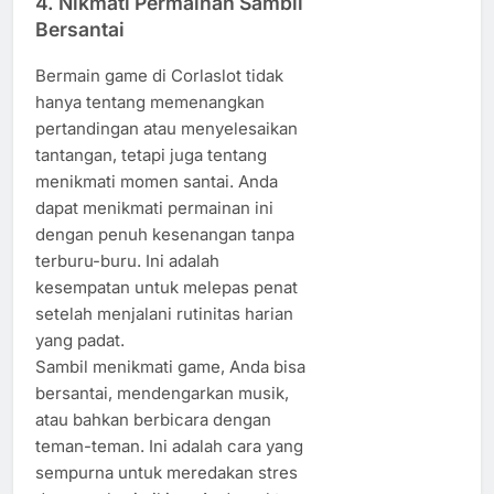
4.
Nikmati Permainan Sambil
Bersantai
Bermain game di Corlaslot tidak
hanya tentang memenangkan
pertandingan atau menyelesaikan
tantangan, tetapi juga tentang
menikmati momen santai. Anda
dapat menikmati permainan ini
dengan penuh kesenangan tanpa
terburu-buru. Ini adalah
kesempatan untuk melepas penat
setelah menjalani rutinitas harian
yang padat.
Sambil menikmati game, Anda bisa
bersantai, mendengarkan musik,
atau bahkan berbicara dengan
teman-teman. Ini adalah cara yang
sempurna untuk meredakan stres