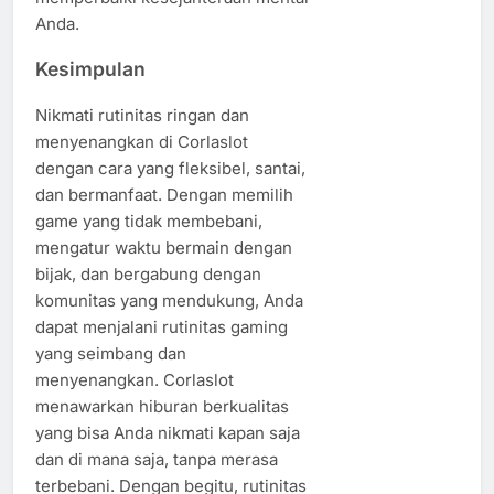
Anda.
Kesimpulan
Nikmati rutinitas ringan dan
menyenangkan di Corlaslot
dengan cara yang fleksibel, santai,
dan bermanfaat. Dengan memilih
game yang tidak membebani,
mengatur waktu bermain dengan
bijak, dan bergabung dengan
komunitas yang mendukung, Anda
dapat menjalani rutinitas gaming
yang seimbang dan
menyenangkan. Corlaslot
menawarkan hiburan berkualitas
yang bisa Anda nikmati kapan saja
dan di mana saja, tanpa merasa
terbebani. Dengan begitu, rutinitas