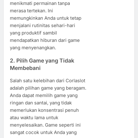
menikmati permainan tanpa
merasa tertekan. Ini
memungkinkan Anda untuk tetap
menjalani rutinitas sehari-hari
yang produktif sambil
mendapatkan hiburan dari game
yang menyenangkan.
2.
Pilih Game yang Tidak
Membebani
Salah satu kelebihan dari Corlaslot
adalah pilihan game yang beragam.
Anda dapat memilih game yang
ringan dan santai, yang tidak
memerlukan konsentrasi penuh
atau waktu lama untuk
menyelesaikan. Game seperti ini
sangat cocok untuk Anda yang