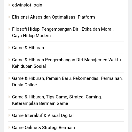
edwinslot login
Efisiensi Akses dan Optimalisasi Platform
Filosofi Hidup, Pengembangan Diri, Etika dan Moral,
Gaya Hidup Modern
Game & Hiburan
Game & Hiburan Pengembangan Diri Manajemen Waktu
Kehidupan Sosial
Game & Hiburan, Pemain Baru, Rekomendasi Permainan,
Dunia Online
Game & Hiburan, Tips Game, Strategi Gaming,
Keterampilan Bermain Game
Game Interaktif & Visual Digital
Game Online & Strategi Bermain