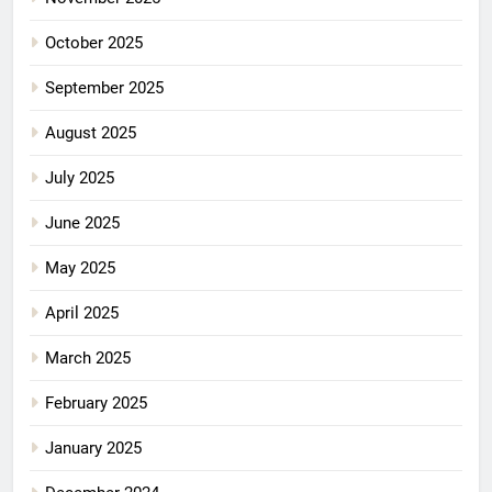
October 2025
September 2025
August 2025
July 2025
June 2025
May 2025
April 2025
March 2025
February 2025
January 2025