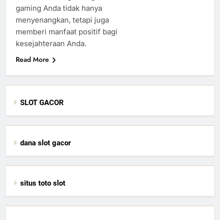
gaming Anda tidak hanya
menyenangkan, tetapi juga
memberi manfaat positif bagi
kesejahteraan Anda.
Read More
SLOT GACOR
dana slot gacor
situs toto slot