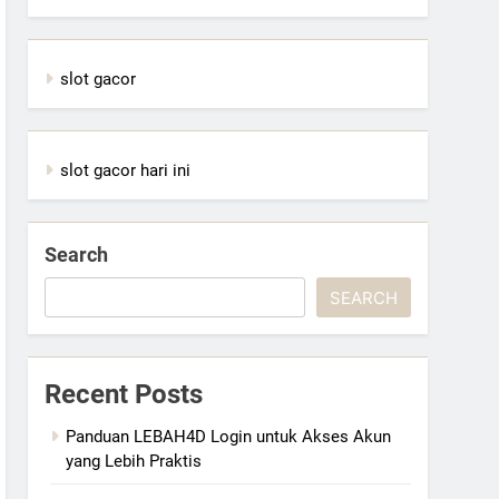
slot gacor
slot gacor hari ini
Search
SEARCH
Recent Posts
Panduan LEBAH4D Login untuk Akses Akun
yang Lebih Praktis