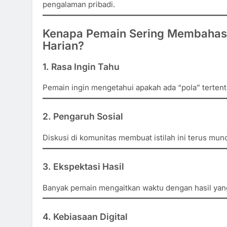
pengalaman pribadi.
Kenapa Pemain Sering Membahas 
Harian?
1. Rasa Ingin Tahu
Pemain ingin mengetahui apakah ada “pola” tertentu
2. Pengaruh Sosial
Diskusi di komunitas membuat istilah ini terus munc
3. Ekspektasi Hasil
Banyak pemain mengaitkan waktu dengan hasil yan
4. Kebiasaan Digital