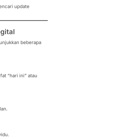
encari update
gital
enunjukkan beberapa
t “hari ini” atau
lan.
idu.