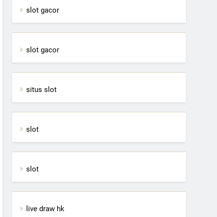
slot gacor
slot gacor
situs slot
slot
slot
live draw hk