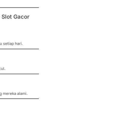
Slot Gacor
 setiap hari.
ul.
g mereka alami.