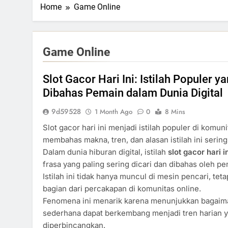
Home
Game Online
Game Online
Slot Gacor Hari Ini: Istilah Populer y
Dibahas Pemain dalam Dunia Digital
9d59528
1 Month Ago
0
8 Mins
Slot gacor hari ini menjadi istilah populer di komunita
membahas makna, tren, dan alasan istilah ini serin
Dalam dunia hiburan digital, istilah
slot gacor hari i
frasa yang paling sering dicari dan dibahas oleh pe
Istilah ini tidak hanya muncul di mesin pencari, tet
bagian dari percakapan di komunitas online.
Fenomena ini menarik karena menunjukkan bagaima
sederhana dapat berkembang menjadi tren harian y
diperbincangkan.