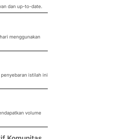
evan dan up-to-date.
 hari menggunakan
enyebaran istilah ini
mendapatkan volume
tif Komunitas