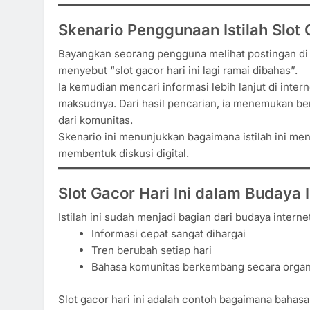
Skenario Penggunaan Istilah Slot G
Bayangkan seorang pengguna melihat postingan di 
menyebut “slot gacor hari ini lagi ramai dibahas”.
Ia kemudian mencari informasi lebih lanjut di inte
maksudnya. Dari hasil pencarian, ia menemukan be
dari komunitas.
Skenario ini menunjukkan bagaimana istilah ini me
membentuk diskusi digital.
Slot Gacor Hari Ini dalam Budaya 
Istilah ini sudah menjadi bagian dari budaya intern
Informasi cepat sangat dihargai
Tren berubah setiap hari
Bahasa komunitas berkembang secara organ
Slot gacor hari ini adalah contoh bagaimana bahasa 