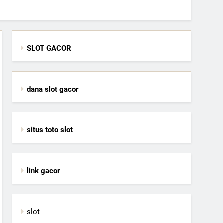
SLOT GACOR
dana slot gacor
situs toto slot
link gacor
slot