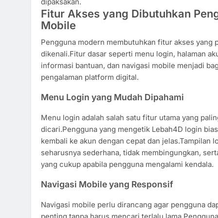
dipaksakan.
Fitur Akses yang Dibutuhkan Peng
Mobile
Pengguna modern membutuhkan fitur akses yang p
dikenali.Fitur dasar seperti menu login, halaman ak
informasi bantuan, dan navigasi mobile menjadi bag
pengalaman platform digital.
Menu Login yang Mudah Dipahami
Menu login adalah salah satu fitur utama yang palin
dicari.Pengguna yang mengetik Lebah4D login bia
kembali ke akun dengan cepat dan jelas.Tampilan l
seharusnya sederhana, tidak membingungkan, ser
yang cukup apabila pengguna mengalami kendala.
Navigasi Mobile yang Responsif
Navigasi mobile perlu dirancang agar pengguna 
penting tanpa harus mencari terlalu lama.Penggun