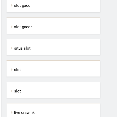
slot gacor
slot gacor
situs slot
slot
slot
live draw hk