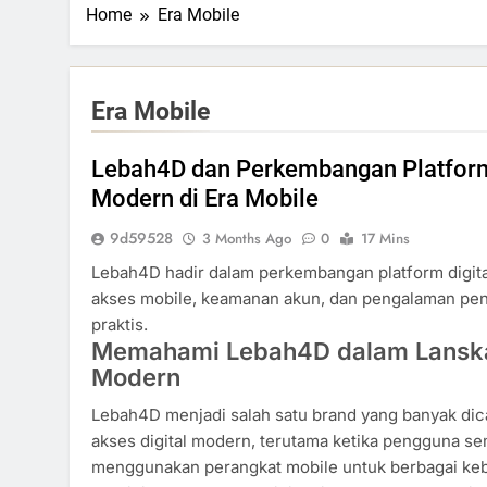
Home
Era Mobile
Era Mobile
Lebah4D dan Perkembangan Platform
Modern di Era Mobile
9d59528
3 Months Ago
0
17 Mins
Lebah4D hadir dalam perkembangan platform digit
akses mobile, keamanan akun, dan pengalaman pen
praktis.
Memahami Lebah4D dalam Lanska
Modern
Lebah4D menjadi salah satu brand yang banyak dic
akses digital modern, terutama ketika pengguna se
menggunakan perangkat mobile untuk berbagai keb