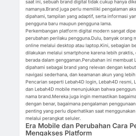
saat ini, sebuah brand digital tidak cukup hanya dik
namanya.Brand juga perlu memiliki pengalaman ak
dipahami, tampilan yang adaptif, serta informasi yan
pengguna baru maupun pengguna lama.
Perkembangan platform digital modern sangat dipe
perubahan perilaku pengguna.Dulu, banyak orang 
online melalui desktop atau laptop.Kini, sebagian bes
dilakukan melalui smartphone karena lebih praktis, 
berada dalam genggaman.Perubahan ini membuat 
dipahami sebagai brand yang relevan dengan kebut
navigasi sederhana, dan keamanan akun yang lebih 
Pencarian seperti Lebah4D login, Lebah4D resmi, L
dan Lebah4D mobile menunjukkan bahwa pengguna
nama brand.Mereka juga ingin memastikan bagaim
dengan benar, bagaimana pengalaman penggunaanny
penting yang perlu diperhatikan saat menggunakan p
melalui perangkat seluler.
Era Mobile dan Perubahan Cara 
Mengakses Platform