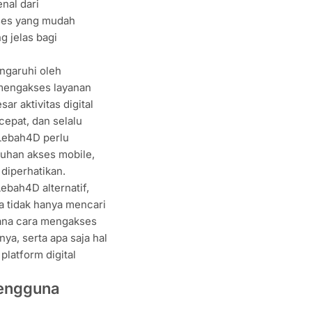
enal dari
ses yang mudah
g jelas bagi
ngaruhi oleh
mengakses layanan
ar aktivitas digital
cepat, dan selalu
Lebah4D perlu
uhan akses mobile,
diperhatikan.
ebah4D alternatif,
 tidak hanya mencari
ana cara mengakses
a, serta apa saja hal
latform digital
Pengguna