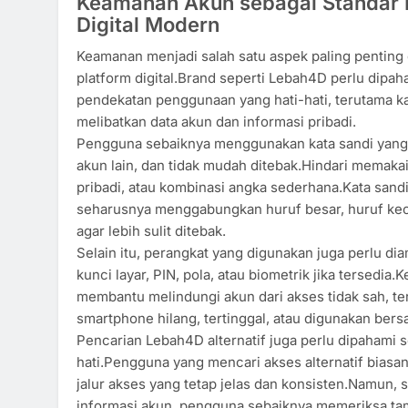
Keamanan Akun sebagai Standar 
Digital Modern
Keamanan menjadi salah satu aspek paling pentin
platform digital.Brand seperti Lebah4D perlu dipah
pendekatan penggunaan yang hati-hati, terutama ka
melibatkan data akun dan informasi pribadi.
Pengguna sebaiknya menggunakan kata sandi yang 
akun lain, dan tidak mudah ditebak.Hindari memakai
pribadi, atau kombinasi angka sederhana.Kata sandi
seharusnya menggabungkan huruf besar, huruf keci
agar lebih sulit ditebak.
Selain itu, perangkat yang digunakan juga perlu d
kunci layar, PIN, pola, atau biometrik jika tersedi
membantu melindungi akun dari akses tidak sah, te
smartphone hilang, tertinggal, atau digunakan bers
Pencarian Lebah4D alternatif juga perlu dipahami s
hati.Pengguna yang mencari akses alternatif bias
jalur akses yang tetap jelas dan konsisten.Namun
informasi akun, pengguna sebaiknya memeriksa ta