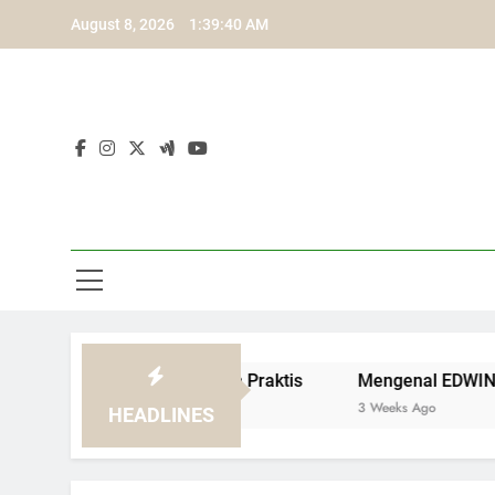
Skip
August 8, 2026
1:39:41 AM
to
content
Pha
Tingkatka
 Akun yang Lebih Praktis
Mengenal EDWINSLOT sebagai
3 Weeks Ago
HEADLINES