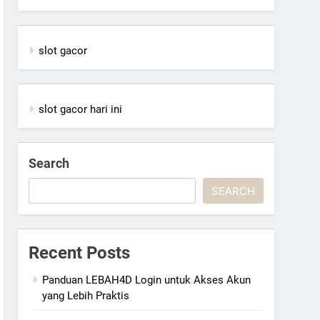
slot gacor
slot gacor hari ini
Search
SEARCH
Recent Posts
Panduan LEBAH4D Login untuk Akses Akun
yang Lebih Praktis