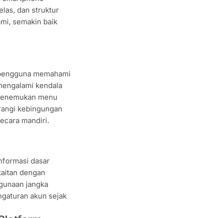
las, dan struktur
mi, semakin baik
a pengguna memahami
mengalami kendala
g menemukan menu
urangi kebingungan
cara mandiri.
formasi dasar
kaitan dengan
gunaan jangka
gaturan akun sejak