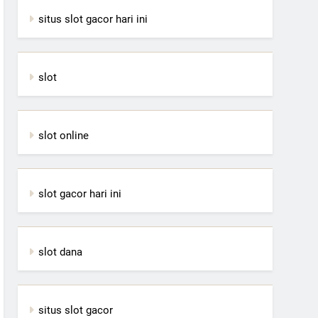
situs slot gacor hari ini
slot
slot online
slot gacor hari ini
slot dana
situs slot gacor