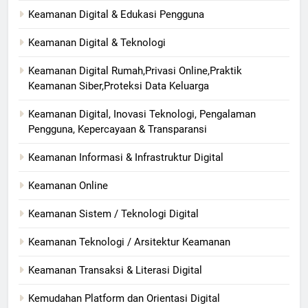
Keamanan Digital & Edukasi Pengguna
Keamanan Digital & Teknologi
Keamanan Digital Rumah,Privasi Online,Praktik
Keamanan Siber,Proteksi Data Keluarga
Keamanan Digital, Inovasi Teknologi, Pengalaman
Pengguna, Kepercayaan & Transparansi
Keamanan Informasi & Infrastruktur Digital
Keamanan Online
Keamanan Sistem / Teknologi Digital
Keamanan Teknologi / Arsitektur Keamanan
Keamanan Transaksi & Literasi Digital
Kemudahan Platform dan Orientasi Digital