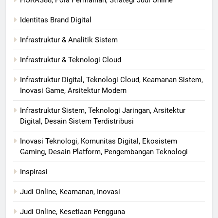
HORAS88, Pola Permainan, Strategi Judi Online
Identitas Brand Digital
Infrastruktur & Analitik Sistem
Infrastruktur & Teknologi Cloud
Infrastruktur Digital, Teknologi Cloud, Keamanan Sistem,
Inovasi Game, Arsitektur Modern
Infrastruktur Sistem, Teknologi Jaringan, Arsitektur
Digital, Desain Sistem Terdistribusi
Inovasi Teknologi, Komunitas Digital, Ekosistem
Gaming, Desain Platform, Pengembangan Teknologi
Inspirasi
Judi Online, Keamanan, Inovasi
Judi Online, Kesetiaan Pengguna