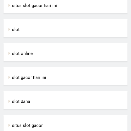
situs slot gacor hari ini
slot
slot online
slot gacor hari ini
slot dana
situs slot gacor