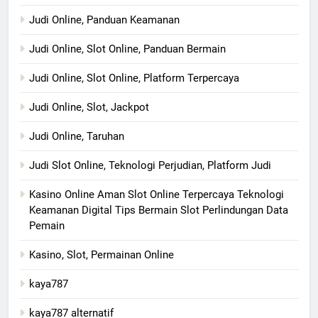
Judi Online, Panduan Keamanan
Judi Online, Slot Online, Panduan Bermain
Judi Online, Slot Online, Platform Terpercaya
Judi Online, Slot, Jackpot
Judi Online, Taruhan
Judi Slot Online, Teknologi Perjudian, Platform Judi
Kasino Online Aman Slot Online Terpercaya Teknologi
Keamanan Digital Tips Bermain Slot Perlindungan Data
Pemain
Kasino, Slot, Permainan Online
kaya787
kaya787 alternatif