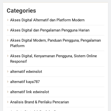
Categories
Akses Digital Alternatif dan Platform Modern
Akses Digital dan Pengalaman Pengguna Harian
Akses Digital Modern, Panduan Pengguna, Pengalaman
Platform
Akses Digital, Kenyamanan Pengguna, Sistem Online
Responsif
alternatif edwinslot
alternatif kaya787
alternatif link edwinslot
Analisis Brand & Perilaku Pencarian