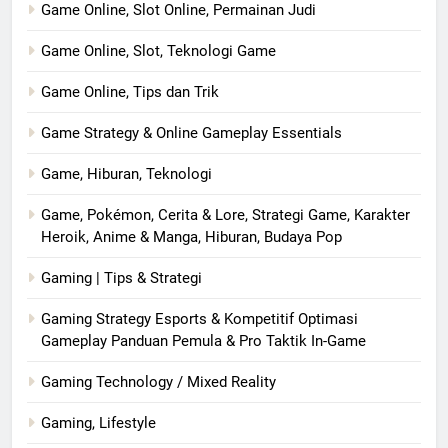
Game Online, Slot Online, Permainan Judi
Game Online, Slot, Teknologi Game
Game Online, Tips dan Trik
Game Strategy & Online Gameplay Essentials
Game, Hiburan, Teknologi
Game, Pokémon, Cerita & Lore, Strategi Game, Karakter
Heroik, Anime & Manga, Hiburan, Budaya Pop
Gaming | Tips & Strategi
Gaming Strategy Esports & Kompetitif Optimasi
Gameplay Panduan Pemula & Pro Taktik In-Game
Gaming Technology / Mixed Reality
Gaming, Lifestyle