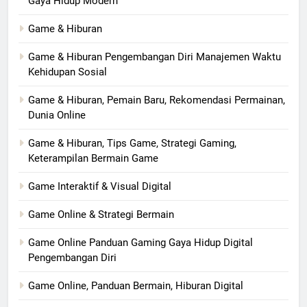
Gaya Hidup Modern
Game & Hiburan
Game & Hiburan Pengembangan Diri Manajemen Waktu
Kehidupan Sosial
Game & Hiburan, Pemain Baru, Rekomendasi Permainan,
Dunia Online
Game & Hiburan, Tips Game, Strategi Gaming,
Keterampilan Bermain Game
Game Interaktif & Visual Digital
Game Online & Strategi Bermain
Game Online Panduan Gaming Gaya Hidup Digital
Pengembangan Diri
Game Online, Panduan Bermain, Hiburan Digital