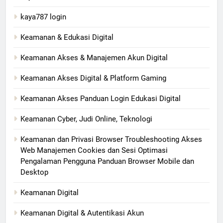
kaya787 login
Keamanan & Edukasi Digital
Keamanan Akses & Manajemen Akun Digital
Keamanan Akses Digital & Platform Gaming
Keamanan Akses Panduan Login Edukasi Digital
Keamanan Cyber, Judi Online, Teknologi
Keamanan dan Privasi Browser Troubleshooting Akses
Web Manajemen Cookies dan Sesi Optimasi
Pengalaman Pengguna Panduan Browser Mobile dan
Desktop
Keamanan Digital
Keamanan Digital & Autentikasi Akun