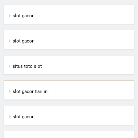
slot gacor
slot gacor
situs toto slot
slot gacor hari ini
slot gacor