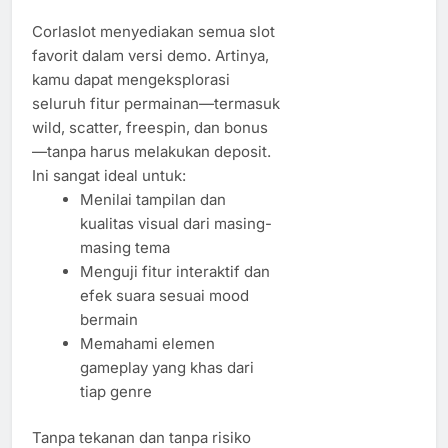
Corlaslot menyediakan semua slot
favorit dalam versi demo. Artinya,
kamu dapat mengeksplorasi
seluruh fitur permainan—termasuk
wild, scatter, freespin, dan bonus
—tanpa harus melakukan deposit.
Ini sangat ideal untuk:
Menilai tampilan dan
kualitas visual dari masing-
masing tema
Menguji fitur interaktif dan
efek suara sesuai mood
bermain
Memahami elemen
gameplay yang khas dari
tiap genre
Tanpa tekanan dan tanpa risiko