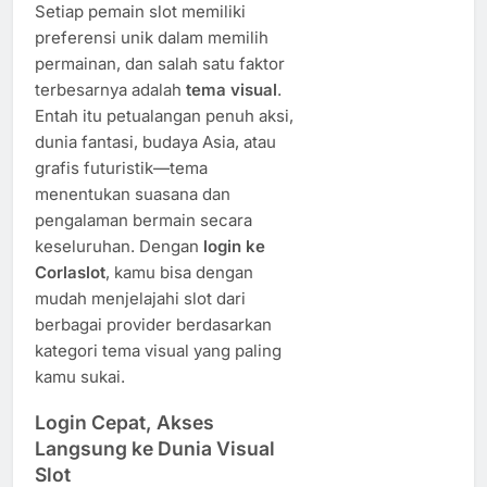
Setiap pemain slot memiliki
preferensi unik dalam memilih
permainan, dan salah satu faktor
terbesarnya adalah
tema visual
.
Entah itu petualangan penuh aksi,
dunia fantasi, budaya Asia, atau
grafis futuristik—tema
menentukan suasana dan
pengalaman bermain secara
keseluruhan. Dengan
login ke
Corlaslot
, kamu bisa dengan
mudah menjelajahi slot dari
berbagai provider berdasarkan
kategori tema visual yang paling
kamu sukai.
Login Cepat, Akses
Langsung ke Dunia Visual
Slot