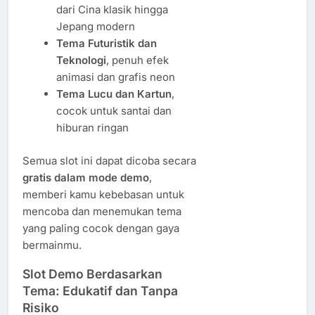
dari Cina klasik hingga
Jepang modern
Tema Futuristik dan
Teknologi
, penuh efek
animasi dan grafis neon
Tema Lucu dan Kartun
,
cocok untuk santai dan
hiburan ringan
Semua slot ini dapat dicoba secara
gratis dalam mode demo
,
memberi kamu kebebasan untuk
mencoba dan menemukan tema
yang paling cocok dengan gaya
bermainmu.
Slot Demo Berdasarkan
Tema: Edukatif dan Tanpa
Risiko