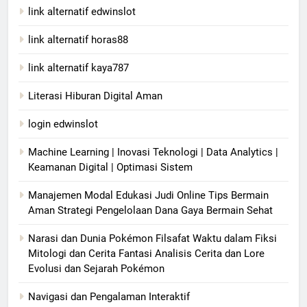
link alternatif edwinslot
link alternatif horas88
link alternatif kaya787
Literasi Hiburan Digital Aman
login edwinslot
Machine Learning | Inovasi Teknologi | Data Analytics |
Keamanan Digital | Optimasi Sistem
Manajemen Modal Edukasi Judi Online Tips Bermain
Aman Strategi Pengelolaan Dana Gaya Bermain Sehat
Narasi dan Dunia Pokémon Filsafat Waktu dalam Fiksi
Mitologi dan Cerita Fantasi Analisis Cerita dan Lore
Evolusi dan Sejarah Pokémon
Navigasi dan Pengalaman Interaktif