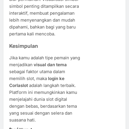
simbol penting ditampilkan secara
interaktif, membuat pengalaman
lebih menyenangkan dan mudah
dipahami, bahkan bagi yang baru
pertama kali mencoba.
Kesimpulan
Jika kamu adalah tipe pemain yang
menjadikan
visual dan tema
sebagai faktor utama dalam
memilih slot, maka
login ke
Corlaslot
adalah langkah terbaik.
Platform ini memungkinkan kamu
menjelajahi dunia slot digital
dengan bebas, berdasarkan tema
yang sesuai dengan selera dan
suasana hati.