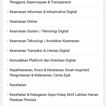
Pengguna, Kepercayaan & Transparansi
Keamanan Informasi & Infrastruktur Digital
Keamanan Online
Keamanan Sistem / Teknologi Digital
Keamanan Teknologi / Arsitektur Keamanan
Keamanan Transaksi & Literasi Digital
Kemudahan Platform dan Orientasi Digital
Kepahlawanan, Krisis & Ketahanan, Kisah Inspiratif,
Pengorbanan & Keberanian, Cerita Epik
Kesehatan
Kesehatan & Kebugaran Gaya Hidup Aktif Latihan Harian
Panduan Pemula