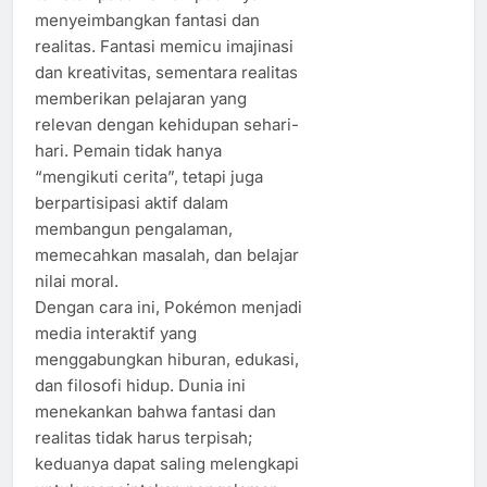
menyeimbangkan fantasi dan
realitas. Fantasi memicu imajinasi
dan kreativitas, sementara realitas
memberikan pelajaran yang
relevan dengan kehidupan sehari-
hari. Pemain tidak hanya
“mengikuti cerita”, tetapi juga
berpartisipasi aktif dalam
membangun pengalaman,
memecahkan masalah, dan belajar
nilai moral.
Dengan cara ini, Pokémon menjadi
media interaktif yang
menggabungkan hiburan, edukasi,
dan filosofi hidup. Dunia ini
menekankan bahwa fantasi dan
realitas tidak harus terpisah;
keduanya dapat saling melengkapi