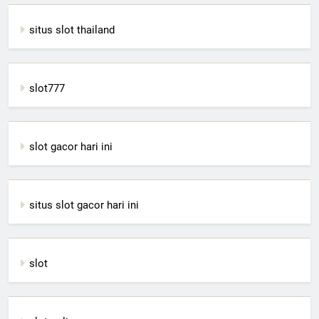
situs slot thailand
slot777
slot gacor hari ini
situs slot gacor hari ini
slot