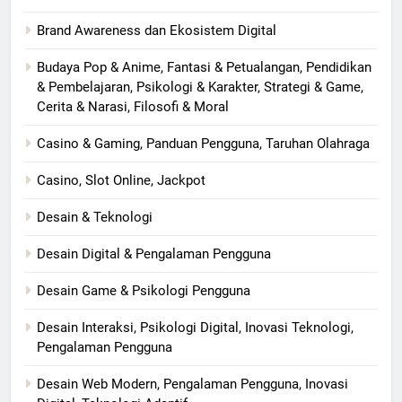
Brand Awareness dan Ekosistem Digital
Budaya Pop & Anime, Fantasi & Petualangan, Pendidikan
& Pembelajaran, Psikologi & Karakter, Strategi & Game,
Cerita & Narasi, Filosofi & Moral
Casino & Gaming, Panduan Pengguna, Taruhan Olahraga
Casino, Slot Online, Jackpot
Desain & Teknologi
Desain Digital & Pengalaman Pengguna
Desain Game & Psikologi Pengguna
Desain Interaksi, Psikologi Digital, Inovasi Teknologi,
Pengalaman Pengguna
Desain Web Modern, Pengalaman Pengguna, Inovasi