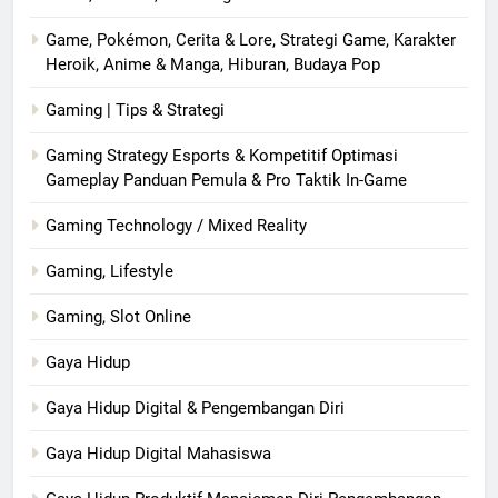
Game, Pokémon, Cerita & Lore, Strategi Game, Karakter
Heroik, Anime & Manga, Hiburan, Budaya Pop
Gaming | Tips & Strategi
Gaming Strategy Esports & Kompetitif Optimasi
Gameplay Panduan Pemula & Pro Taktik In-Game
Gaming Technology / Mixed Reality
Gaming, Lifestyle
Gaming, Slot Online
Gaya Hidup
Gaya Hidup Digital & Pengembangan Diri
Gaya Hidup Digital Mahasiswa