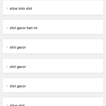
situs toto slot
slot gacor hari ini
slot gacor
slot gacor
slot gacor
situs slot