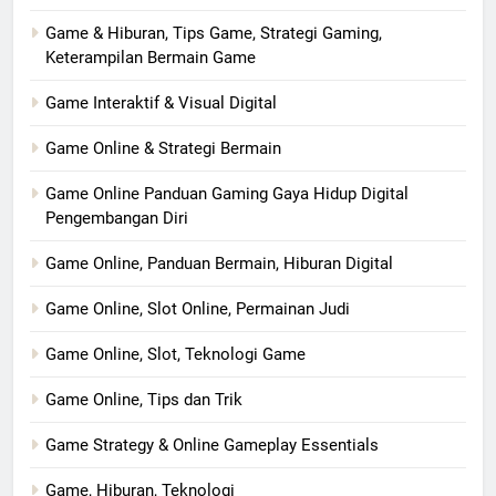
Game & Hiburan, Tips Game, Strategi Gaming,
Keterampilan Bermain Game
Game Interaktif & Visual Digital
Game Online & Strategi Bermain
Game Online Panduan Gaming Gaya Hidup Digital
Pengembangan Diri
Game Online, Panduan Bermain, Hiburan Digital
Game Online, Slot Online, Permainan Judi
Game Online, Slot, Teknologi Game
Game Online, Tips dan Trik
Game Strategy & Online Gameplay Essentials
Game, Hiburan, Teknologi