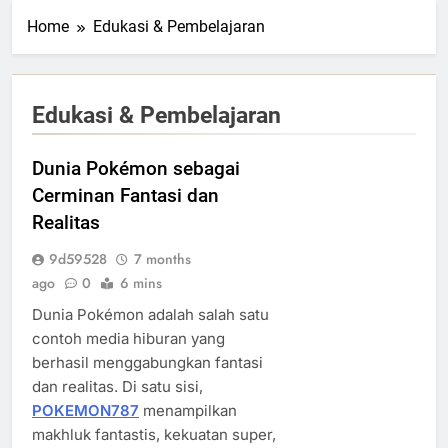
Home
Edukasi & Pembelajaran
Edukasi & Pembelajaran
Dunia Pokémon sebagai
Cerminan Fantasi dan
Realitas
9d59528
7 months
ago
0
6 mins
Dunia Pokémon adalah salah satu
contoh media hiburan yang
berhasil menggabungkan fantasi
dan realitas. Di satu sisi,
POKEMON787
menampilkan
makhluk fantastis, kekuatan super,