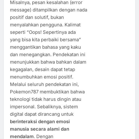
Misalnya, pesan kesalahan (error
message) ditampilkan dengan nada
positif dan solutif, bukan
menyalahkan pengguna. Kalimat
seperti “Oops! Sepertinya ada
yang bisa kita perbaiki bersama”
menggantikan bahasa yang kaku
dan menegangkan. Pendekatan ini
menunjukkan bahwa bahkan dalam
kegagalan, desain dapat tetap
menumbuhkan emosi positif.
Melalui seluruh pendekatan ini,
Pokemon787 membuktikan bahwa
teknologi tidak harus dingin atau
impersonal. Sebaliknya, sistem
digital dapat dirancang untuk
berinteraksi dengan emosi
manusia secara alami dan
mendalam
. Dengan