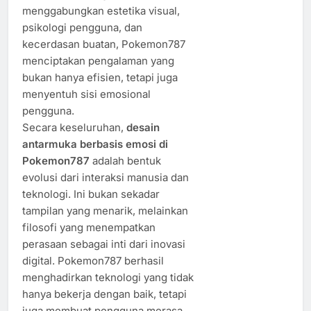
menggabungkan estetika visual,
psikologi pengguna, dan
kecerdasan buatan, Pokemon787
menciptakan pengalaman yang
bukan hanya efisien, tetapi juga
menyentuh sisi emosional
pengguna.
Secara keseluruhan,
desain
antarmuka berbasis emosi di
Pokemon787
adalah bentuk
evolusi dari interaksi manusia dan
teknologi. Ini bukan sekadar
tampilan yang menarik, melainkan
filosofi yang menempatkan
perasaan sebagai inti dari inovasi
digital. Pokemon787 berhasil
menghadirkan teknologi yang tidak
hanya bekerja dengan baik, tetapi
juga membuat pengguna merasa