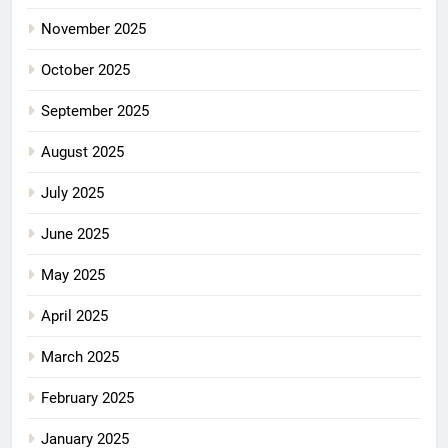
November 2025
October 2025
September 2025
August 2025
July 2025
June 2025
May 2025
April 2025
March 2025
February 2025
January 2025