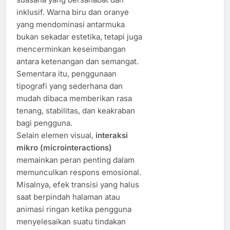
inklusif. Warna biru dan oranye
yang mendominasi antarmuka
bukan sekadar estetika, tetapi juga
mencerminkan keseimbangan
antara ketenangan dan semangat.
Sementara itu, penggunaan
tipografi yang sederhana dan
mudah dibaca memberikan rasa
tenang, stabilitas, dan keakraban
bagi pengguna.
Selain elemen visual,
interaksi
mikro (microinteractions)
memainkan peran penting dalam
memunculkan respons emosional.
Misalnya, efek transisi yang halus
saat berpindah halaman atau
animasi ringan ketika pengguna
menyelesaikan suatu tindakan