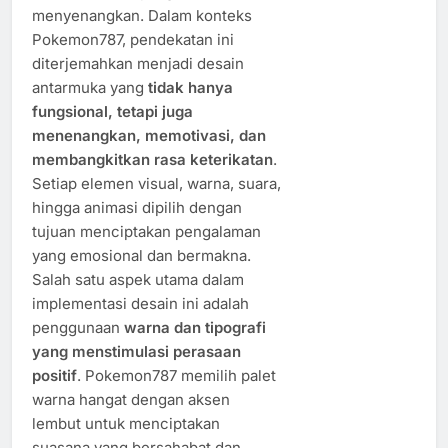
menyenangkan. Dalam konteks
Pokemon787, pendekatan ini
diterjemahkan menjadi desain
antarmuka yang
tidak hanya
fungsional, tetapi juga
menenangkan, memotivasi, dan
membangkitkan rasa keterikatan
.
Setiap elemen visual, warna, suara,
hingga animasi dipilih dengan
tujuan menciptakan pengalaman
yang emosional dan bermakna.
Salah satu aspek utama dalam
implementasi desain ini adalah
penggunaan
warna dan tipografi
yang menstimulasi perasaan
positif
. Pokemon787 memilih palet
warna hangat dengan aksen
lembut untuk menciptakan
suasana yang bersahabat dan