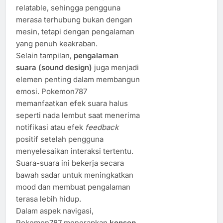
relatable, sehingga pengguna
merasa terhubung bukan dengan
mesin, tetapi dengan pengalaman
yang penuh keakraban.
Selain tampilan,
pengalaman
suara (sound design)
juga menjadi
elemen penting dalam membangun
emosi. Pokemon787
memanfaatkan efek suara halus
seperti nada lembut saat menerima
notifikasi atau efek
feedback
positif setelah pengguna
menyelesaikan interaksi tertentu.
Suara-suara ini bekerja secara
bawah sadar untuk meningkatkan
mood dan membuat pengalaman
terasa lebih hidup.
Dalam aspek navigasi,
Pokemon787 menerapkan
konsep