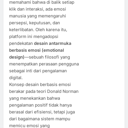
memahami bahwa di balik setiap
klik dan interaksi, ada emosi
manusia yang memengaruhi
persepsi, keputusan, dan
keterlibatan. Oleh karena itu,
platform ini mengadopsi
pendekatan
desain antarmuka
berbasis emosi (emotional
design)
—sebuah filosofi yang
menempatkan perasaan pengguna
sebagai inti dari pengalaman
digital.
Konsep desain berbasis emosi
berakar pada teori Donald Norman
yang menekankan bahwa
pengalaman positif tidak hanya
berasal dari efisiensi, tetapi juga
dari bagaimana sistem mampu
memicu emosi yang