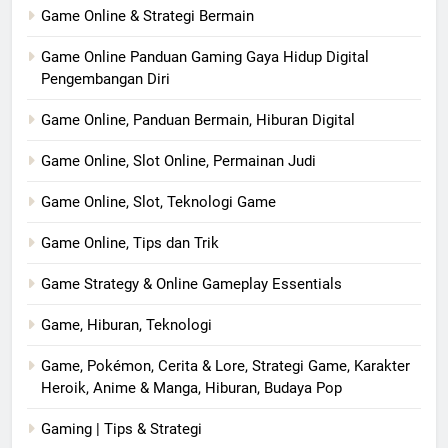
Game Online & Strategi Bermain
Game Online Panduan Gaming Gaya Hidup Digital
Pengembangan Diri
Game Online, Panduan Bermain, Hiburan Digital
Game Online, Slot Online, Permainan Judi
Game Online, Slot, Teknologi Game
Game Online, Tips dan Trik
Game Strategy & Online Gameplay Essentials
Game, Hiburan, Teknologi
Game, Pokémon, Cerita & Lore, Strategi Game, Karakter
Heroik, Anime & Manga, Hiburan, Budaya Pop
Gaming | Tips & Strategi