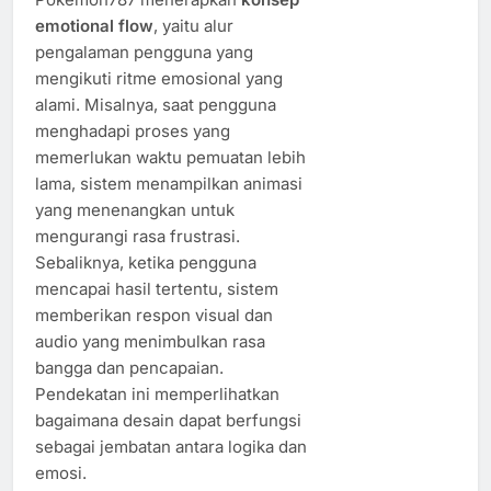
emotional flow
, yaitu alur
pengalaman pengguna yang
mengikuti ritme emosional yang
alami. Misalnya, saat pengguna
menghadapi proses yang
memerlukan waktu pemuatan lebih
lama, sistem menampilkan animasi
yang menenangkan untuk
mengurangi rasa frustrasi.
Sebaliknya, ketika pengguna
mencapai hasil tertentu, sistem
memberikan respon visual dan
audio yang menimbulkan rasa
bangga dan pencapaian.
Pendekatan ini memperlihatkan
bagaimana desain dapat berfungsi
sebagai jembatan antara logika dan
emosi.