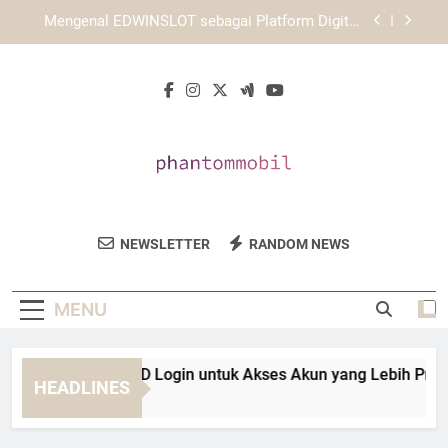
Skip
Mengenal Cara Kerja Sistem Akses pada Platform
to
KAYA787
content
Mengenal KAYA787 sebagai Platform Digital yang
Mudah Digunakan
Panduan LEBAH4D Login untuk Akses Akun yang
Lebih Praktis
Mengenal EDWINSLOT sebagai Platform Digital
yang Mudah Digunakan
Mengenal Cara Kerja Sistem Akses pada Platform
KAYA787
Phantom Mobil
Tingkatkan Kendaraan Anda Dengan
Mengenal KAYA787 sebagai Platform Digital yang
NEWSLETTER
RANDOM NEWS
Mudah Digunakan
Aksesori Berkualitas Dari Phantom Mobil.
Produk Otomotif Yang Aman Dan
MENU
Terpercaya.
nduan LEBAH4D Login untuk Akses Akun yang Lebih Praktis
HEADLINES
Week Ago