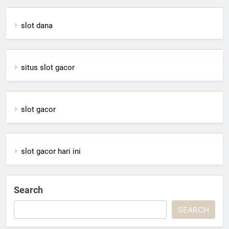
slot dana
situs slot gacor
slot gacor
slot gacor hari ini
Search
SEARCH