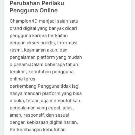
Perubahan Perilaku
Pengguna Online
Champion4D menjadi salah satu
brand digital yang banyak dicari
pengguna karena berkaitan
dengan akses praktis, informasi
resmi, keamanan akun, dan
pengalaman platform yang mudah
dipahami.Dalam beberapa tahun
terakhir, kebutuhan pengguna
online terus
berkembang.Pengguna tidak lagi
hanya mencari platform yang bisa
dibuka, tetapi juga membutuhkan
pengalaman yang cepat, jelas,
aman, responsif, dan sesuai
dengan kebiasaan digital harian.
Perkembangan kebutuhan