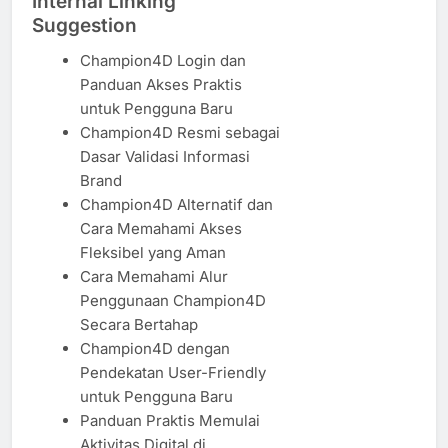
Internal Linking
Suggestion
Champion4D Login dan
Panduan Akses Praktis
untuk Pengguna Baru
Champion4D Resmi sebagai
Dasar Validasi Informasi
Brand
Champion4D Alternatif dan
Cara Memahami Akses
Fleksibel yang Aman
Cara Memahami Alur
Penggunaan Champion4D
Secara Bertahap
Champion4D dengan
Pendekatan User-Friendly
untuk Pengguna Baru
Panduan Praktis Memulai
Aktivitas Digital di