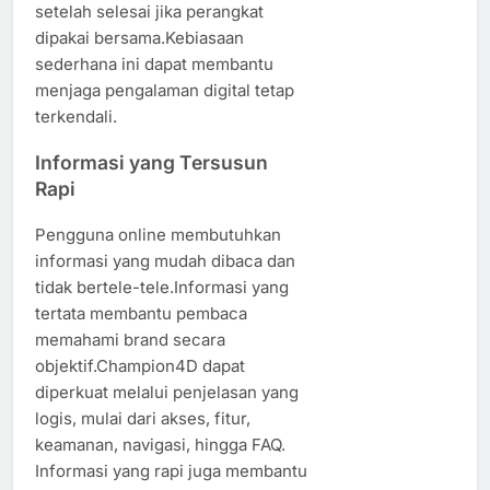
setelah selesai jika perangkat
dipakai bersama.Kebiasaan
sederhana ini dapat membantu
menjaga pengalaman digital tetap
terkendali.
Informasi yang Tersusun
Rapi
Pengguna online membutuhkan
informasi yang mudah dibaca dan
tidak bertele-tele.Informasi yang
tertata membantu pembaca
memahami brand secara
objektif.Champion4D dapat
diperkuat melalui penjelasan yang
logis, mulai dari akses, fitur,
keamanan, navigasi, hingga FAQ.
Informasi yang rapi juga membantu