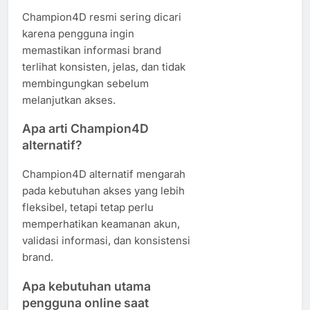
Champion4D resmi sering dicari
karena pengguna ingin
memastikan informasi brand
terlihat konsisten, jelas, dan tidak
membingungkan sebelum
melanjutkan akses.
Apa arti Champion4D
alternatif?
Champion4D alternatif mengarah
pada kebutuhan akses yang lebih
fleksibel, tetapi tetap perlu
memperhatikan keamanan akun,
validasi informasi, dan konsistensi
brand.
Apa kebutuhan utama
pengguna online saat