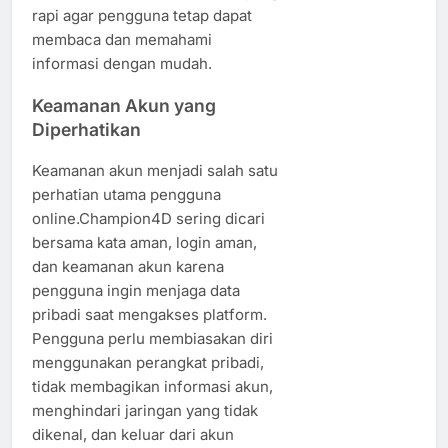
rapi agar pengguna tetap dapat
membaca dan memahami
informasi dengan mudah.
Keamanan Akun yang
Diperhatikan
Keamanan akun menjadi salah satu
perhatian utama pengguna
online.Champion4D sering dicari
bersama kata aman, login aman,
dan keamanan akun karena
pengguna ingin menjaga data
pribadi saat mengakses platform.
Pengguna perlu membiasakan diri
menggunakan perangkat pribadi,
tidak membagikan informasi akun,
menghindari jaringan yang tidak
dikenal, dan keluar dari akun