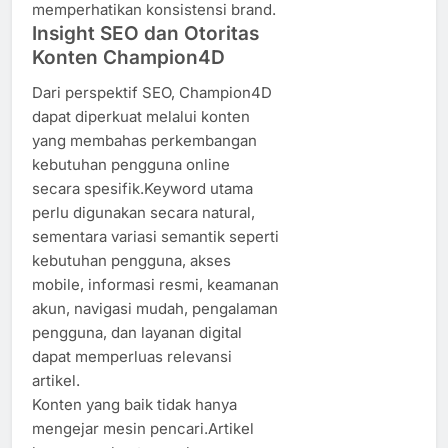
memperhatikan konsistensi brand.
Insight SEO dan Otoritas
Konten Champion4D
Dari perspektif SEO, Champion4D
dapat diperkuat melalui konten
yang membahas perkembangan
kebutuhan pengguna online
secara spesifik.Keyword utama
perlu digunakan secara natural,
sementara variasi semantik seperti
kebutuhan pengguna, akses
mobile, informasi resmi, keamanan
akun, navigasi mudah, pengalaman
pengguna, dan layanan digital
dapat memperluas relevansi
artikel.
Konten yang baik tidak hanya
mengejar mesin pencari.Artikel