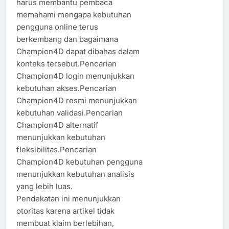
harus membantu pembaca
memahami mengapa kebutuhan
pengguna online terus
berkembang dan bagaimana
Champion4D dapat dibahas dalam
konteks tersebut.Pencarian
Champion4D login menunjukkan
kebutuhan akses.Pencarian
Champion4D resmi menunjukkan
kebutuhan validasi.Pencarian
Champion4D alternatif
menunjukkan kebutuhan
fleksibilitas.Pencarian
Champion4D kebutuhan pengguna
menunjukkan kebutuhan analisis
yang lebih luas.
Pendekatan ini menunjukkan
otoritas karena artikel tidak
membuat klaim berlebihan,