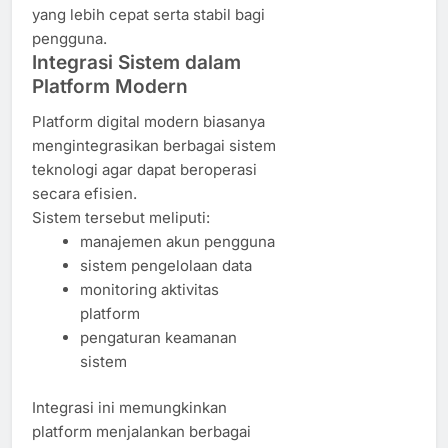
yang lebih cepat serta stabil bagi
pengguna.
Integrasi Sistem dalam
Platform Modern
Platform digital modern biasanya
mengintegrasikan berbagai sistem
teknologi agar dapat beroperasi
secara efisien.
Sistem tersebut meliputi:
manajemen akun pengguna
sistem pengelolaan data
monitoring aktivitas
platform
pengaturan keamanan
sistem
Integrasi ini memungkinkan
platform menjalankan berbagai