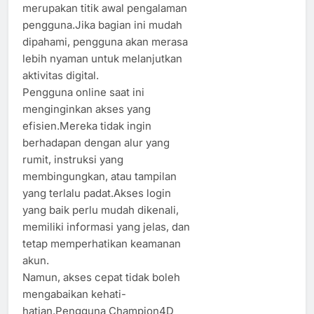
merupakan titik awal pengalaman
pengguna.Jika bagian ini mudah
dipahami, pengguna akan merasa
lebih nyaman untuk melanjutkan
aktivitas digital.
Pengguna online saat ini
menginginkan akses yang
efisien.Mereka tidak ingin
berhadapan dengan alur yang
rumit, instruksi yang
membingungkan, atau tampilan
yang terlalu padat.Akses login
yang baik perlu mudah dikenali,
memiliki informasi yang jelas, dan
tetap memperhatikan keamanan
akun.
Namun, akses cepat tidak boleh
mengabaikan kehati-
hatian.Pengguna Champion4D