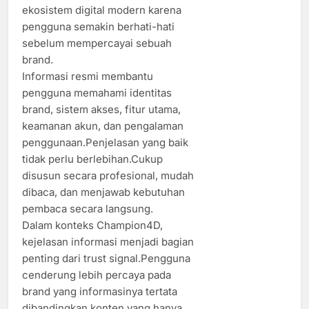
ekosistem digital modern karena
pengguna semakin berhati-hati
sebelum mempercayai sebuah
brand.
Informasi resmi membantu
pengguna memahami identitas
brand, sistem akses, fitur utama,
keamanan akun, dan pengalaman
penggunaan.Penjelasan yang baik
tidak perlu berlebihan.Cukup
disusun secara profesional, mudah
dibaca, dan menjawab kebutuhan
pembaca secara langsung.
Dalam konteks Champion4D,
kejelasan informasi menjadi bagian
penting dari trust signal.Pengguna
cenderung lebih percaya pada
brand yang informasinya tertata
dibandingkan konten yang hanya