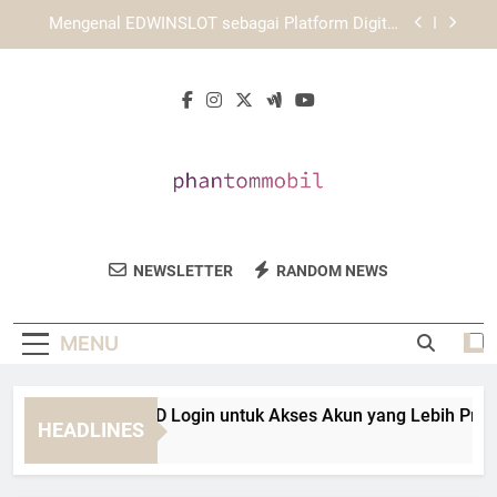
Skip
Mengenal Cara Kerja Sistem Akses pada Platform
to
KAYA787
content
Mengenal KAYA787 sebagai Platform Digital yang
Mudah Digunakan
Panduan LEBAH4D Login untuk Akses Akun yang
Lebih Praktis
Mengenal EDWINSLOT sebagai Platform Digital
yang Mudah Digunakan
Mengenal Cara Kerja Sistem Akses pada Platform
KAYA787
Phantom Mobil
Tingkatkan Kendaraan Anda Dengan
Mengenal KAYA787 sebagai Platform Digital yang
NEWSLETTER
RANDOM NEWS
Mudah Digunakan
Aksesori Berkualitas Dari Phantom Mobil.
Produk Otomotif Yang Aman Dan
MENU
Terpercaya.
nduan LEBAH4D Login untuk Akses Akun yang Lebih Praktis
HEADLINES
Weeks Ago