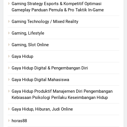
Gaming Strategy Esports & Kompetitif Optimasi
Gameplay Panduan Pemula & Pro Taktik In-Game
Gaming Technology / Mixed Reality
Gaming, Lifestyle
Gaming, Slot Online
Gaya Hidup
Gaya Hidup Digital & Pengembangan Diri
Gaya Hidup Digital Mahasiswa
Gaya Hidup Produktif Manajemen Diri Pengembangan
Kebiasaan Psikologi Perilaku Keseimbangan Hidup
Gaya Hidup, Hiburan, Judi Online
horas88