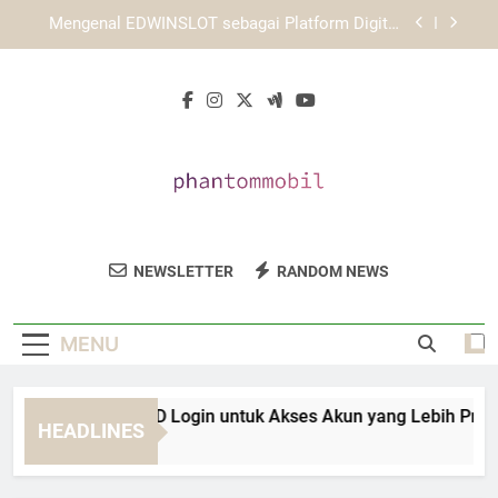
Skip
Mengenal Cara Kerja Sistem Akses pada Platform
to
KAYA787
content
Mengenal KAYA787 sebagai Platform Digital yang
Mudah Digunakan
Panduan LEBAH4D Login untuk Akses Akun yang
Lebih Praktis
Mengenal EDWINSLOT sebagai Platform Digital
yang Mudah Digunakan
Mengenal Cara Kerja Sistem Akses pada Platform
KAYA787
Phantom Mobil
Tingkatkan Kendaraan Anda Dengan
Mengenal KAYA787 sebagai Platform Digital yang
NEWSLETTER
RANDOM NEWS
Mudah Digunakan
Aksesori Berkualitas Dari Phantom Mobil.
Produk Otomotif Yang Aman Dan
MENU
Terpercaya.
nduan LEBAH4D Login untuk Akses Akun yang Lebih Praktis
HEADLINES
Weeks Ago