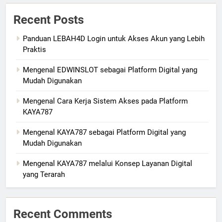
Recent Posts
Panduan LEBAH4D Login untuk Akses Akun yang Lebih
Praktis
Mengenal EDWINSLOT sebagai Platform Digital yang
Mudah Digunakan
Mengenal Cara Kerja Sistem Akses pada Platform
KAYA787
Mengenal KAYA787 sebagai Platform Digital yang
Mudah Digunakan
Mengenal KAYA787 melalui Konsep Layanan Digital
yang Terarah
Recent Comments