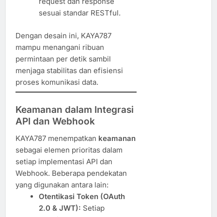
request dan response
sesuai standar RESTful.
Dengan desain ini, KAYA787
mampu menangani ribuan
permintaan per detik sambil
menjaga stabilitas dan efisiensi
proses komunikasi data.
Keamanan dalam Integrasi
API dan Webhook
KAYA787 menempatkan
keamanan
sebagai elemen prioritas dalam
setiap implementasi API dan
Webhook. Beberapa pendekatan
yang digunakan antara lain:
Otentikasi Token (OAuth
2.0 & JWT):
Setiap