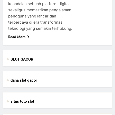
keandalan sebuah platform digital,
sekaligus memastikan pengalaman
pengguna yang lancar dan
terpercaya di era transformasi
teknologi yang semakin terhubung.
Read More
SLOT GACOR
dana slot gacor
situs toto slot