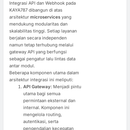
Integrasi API dan Webhook pada
KAYA787 dibangun di atas
arsitektur
microservices
yang
mendukung modularitas dan
skalabilitas tinggi. Setiap layanan
berjalan secara independen
namun tetap terhubung melalui
gateway API yang berfungsi
sebagai pengatur lalu lintas data
antar modul.
Beberapa komponen utama dalam
arsitektur integrasi ini meliputi:
API Gateway:
Menjadi pintu
utama bagi semua
permintaan eksternal dan
internal. Komponen ini
mengelola routing,
autentikasi, serta
pengendalian kecepatan