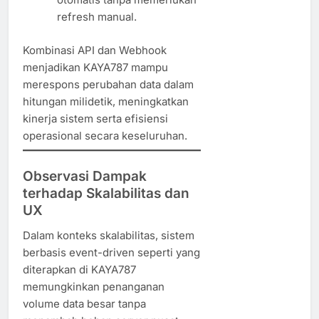
refresh manual.
Kombinasi API dan Webhook
menjadikan KAYA787 mampu
merespons perubahan data dalam
hitungan milidetik, meningkatkan
kinerja sistem serta efisiensi
operasional secara keseluruhan.
Observasi Dampak
terhadap Skalabilitas dan
UX
Dalam konteks skalabilitas, sistem
berbasis event-driven seperti yang
diterapkan di KAYA787
memungkinkan penanganan
volume data besar tanpa