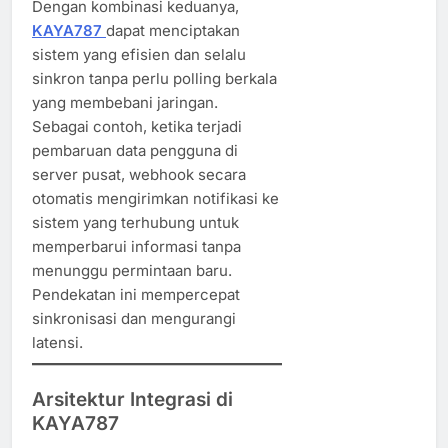
Dengan kombinasi keduanya,
KAYA787
dapat menciptakan
sistem yang efisien dan selalu
sinkron tanpa perlu polling berkala
yang membebani jaringan.
Sebagai contoh, ketika terjadi
pembaruan data pengguna di
server pusat, webhook secara
otomatis mengirimkan notifikasi ke
sistem yang terhubung untuk
memperbarui informasi tanpa
menunggu permintaan baru.
Pendekatan ini mempercepat
sinkronisasi dan mengurangi
latensi.
Arsitektur Integrasi di
KAYA787