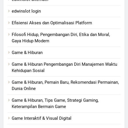
edwinslot login
Efisiensi Akses dan Optimalisasi Platform
Filosofi Hidup, Pengembangan Diri, Etika dan Moral,
Gaya Hidup Modern
Game & Hiburan
Game & Hiburan Pengembangan Diri Manajemen Waktu
Kehidupan Sosial
Game & Hiburan, Pemain Baru, Rekomendasi Permainan,
Dunia Online
Game & Hiburan, Tips Game, Strategi Gaming,
Keterampilan Bermain Game
Game Interaktif & Visual Digital