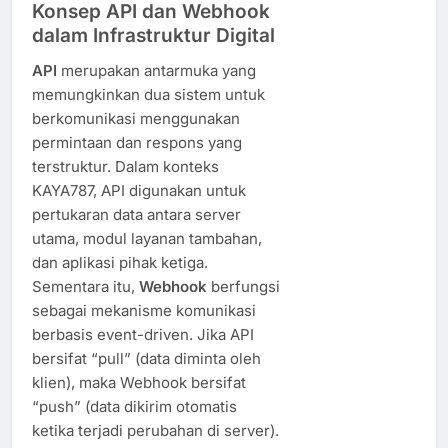
Konsep API dan Webhook
dalam Infrastruktur Digital
API
merupakan antarmuka yang
memungkinkan dua sistem untuk
berkomunikasi menggunakan
permintaan dan respons yang
terstruktur. Dalam konteks
KAYA787, API digunakan untuk
pertukaran data antara server
utama, modul layanan tambahan,
dan aplikasi pihak ketiga.
Sementara itu,
Webhook
berfungsi
sebagai mekanisme komunikasi
berbasis event-driven. Jika API
bersifat “pull” (data diminta oleh
klien), maka Webhook bersifat
“push” (data dikirim otomatis
ketika terjadi perubahan di server).