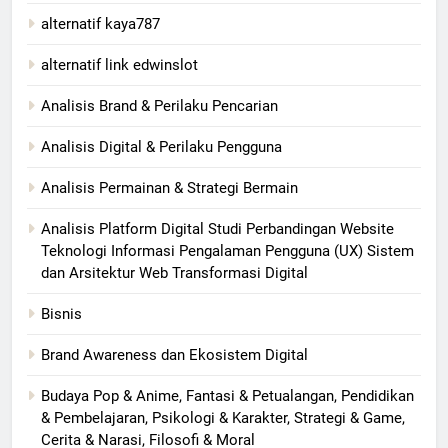
alternatif kaya787
alternatif link edwinslot
Analisis Brand & Perilaku Pencarian
Analisis Digital & Perilaku Pengguna
Analisis Permainan & Strategi Bermain
Analisis Platform Digital Studi Perbandingan Website
Teknologi Informasi Pengalaman Pengguna (UX) Sistem
dan Arsitektur Web Transformasi Digital
Bisnis
Brand Awareness dan Ekosistem Digital
Budaya Pop & Anime, Fantasi & Petualangan, Pendidikan
& Pembelajaran, Psikologi & Karakter, Strategi & Game,
Cerita & Narasi, Filosofi & Moral