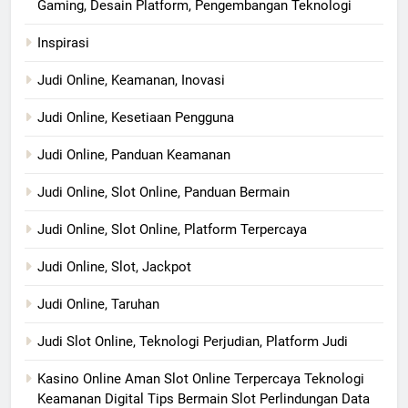
Gaming, Desain Platform, Pengembangan Teknologi
Inspirasi
Judi Online, Keamanan, Inovasi
Judi Online, Kesetiaan Pengguna
Judi Online, Panduan Keamanan
Judi Online, Slot Online, Panduan Bermain
Judi Online, Slot Online, Platform Terpercaya
Judi Online, Slot, Jackpot
Judi Online, Taruhan
Judi Slot Online, Teknologi Perjudian, Platform Judi
Kasino Online Aman Slot Online Terpercaya Teknologi
Keamanan Digital Tips Bermain Slot Perlindungan Data