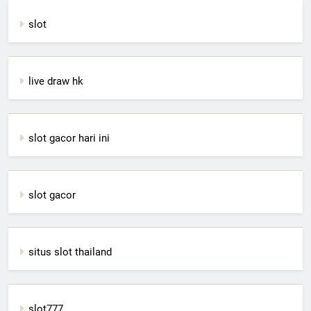
slot
live draw hk
slot gacor hari ini
slot gacor
situs slot thailand
slot777