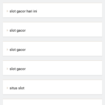
slot gacor hari ini
slot gacor
slot gacor
slot gacor
situs slot