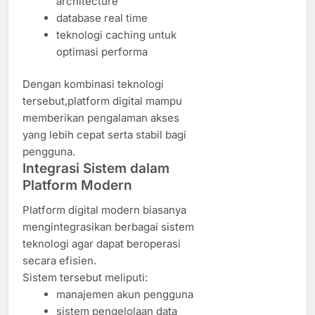
architecture
database real time
teknologi caching untuk
optimasi performa
Dengan kombinasi teknologi
tersebut,platform digital mampu
memberikan pengalaman akses
yang lebih cepat serta stabil bagi
pengguna.
Integrasi Sistem dalam
Platform Modern
Platform digital modern biasanya
mengintegrasikan berbagai sistem
teknologi agar dapat beroperasi
secara efisien.
Sistem tersebut meliputi:
manajemen akun pengguna
sistem pengelolaan data