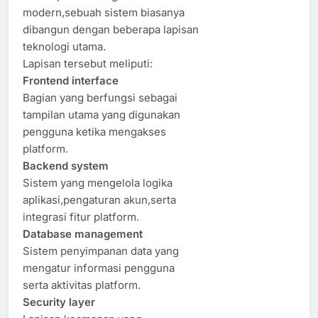
modern,sebuah sistem biasanya
dibangun dengan beberapa lapisan
teknologi utama.
Lapisan tersebut meliputi:
Frontend interface
Bagian yang berfungsi sebagai
tampilan utama yang digunakan
pengguna ketika mengakses
platform.
Backend system
Sistem yang mengelola logika
aplikasi,pengaturan akun,serta
integrasi fitur platform.
Database management
Sistem penyimpanan data yang
mengatur informasi pengguna
serta aktivitas platform.
Security layer