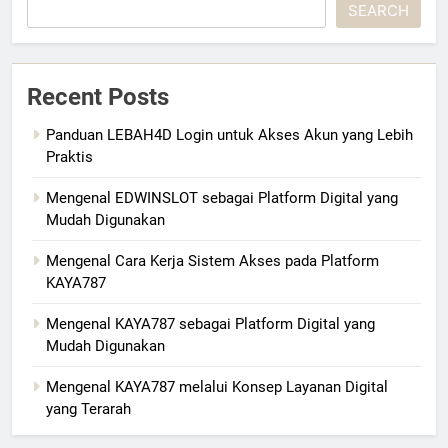
SEARCH
Recent Posts
Panduan LEBAH4D Login untuk Akses Akun yang Lebih
Praktis
Mengenal EDWINSLOT sebagai Platform Digital yang
Mudah Digunakan
Mengenal Cara Kerja Sistem Akses pada Platform
KAYA787
Mengenal KAYA787 sebagai Platform Digital yang
Mudah Digunakan
Mengenal KAYA787 melalui Konsep Layanan Digital
yang Terarah