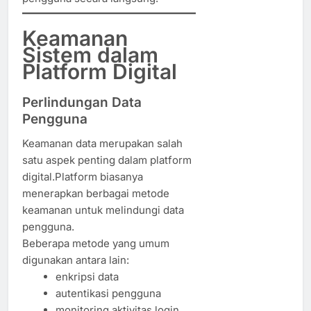
Keamanan
Sistem dalam
Platform Digital
Perlindungan Data
Pengguna
Keamanan data merupakan salah
satu aspek penting dalam platform
digital.Platform biasanya
menerapkan berbagai metode
keamanan untuk melindungi data
pengguna.
Beberapa metode yang umum
digunakan antara lain:
enkripsi data
autentikasi pengguna
monitoring aktivitas login