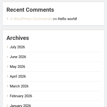
Recent Comments
A WordPress Commenter
on
Hello world!
Archives
July 2026
June 2026
May 2026
April 2026
March 2026
February 2026
January 2026