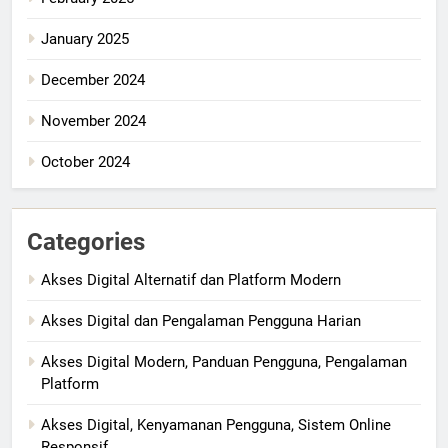
January 2025
December 2024
November 2024
October 2024
Categories
Akses Digital Alternatif dan Platform Modern
Akses Digital dan Pengalaman Pengguna Harian
Akses Digital Modern, Panduan Pengguna, Pengalaman
Platform
Akses Digital, Kenyamanan Pengguna, Sistem Online
Responsif