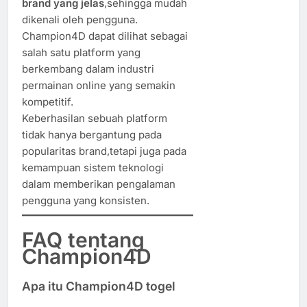
brand yang jelas
,sehingga mudah
dikenali oleh pengguna.
Champion4D dapat dilihat sebagai
salah satu platform yang
berkembang dalam industri
permainan online yang semakin
kompetitif.
Keberhasilan sebuah platform
tidak hanya bergantung pada
popularitas brand,tetapi juga pada
kemampuan sistem teknologi
dalam memberikan pengalaman
pengguna yang konsisten.
FAQ tentang
Champion4D
Apa itu Champion4D togel