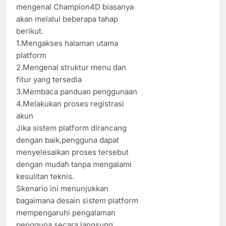
mengenal Champion4D biasanya
akan melalui beberapa tahap
berikut.
1.Mengakses halaman utama
platform
2.Mengenal struktur menu dan
fitur yang tersedia
3.Membaca panduan penggunaan
4.Melakukan proses registrasi
akun
Jika sistem platform dirancang
dengan baik,pengguna dapat
menyelesaikan proses tersebut
dengan mudah tanpa mengalami
kesulitan teknis.
Skenario ini menunjukkan
bagaimana desain sistem platform
mempengaruhi pengalaman
pengguna secara langsung.