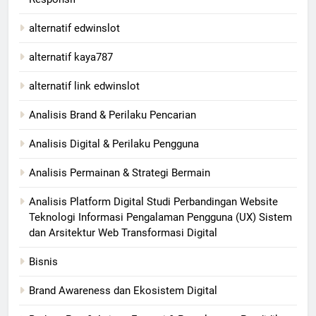
alternatif edwinslot
alternatif kaya787
alternatif link edwinslot
Analisis Brand & Perilaku Pencarian
Analisis Digital & Perilaku Pengguna
Analisis Permainan & Strategi Bermain
Analisis Platform Digital Studi Perbandingan Website
Teknologi Informasi Pengalaman Pengguna (UX) Sistem
dan Arsitektur Web Transformasi Digital
Bisnis
Brand Awareness dan Ekosistem Digital