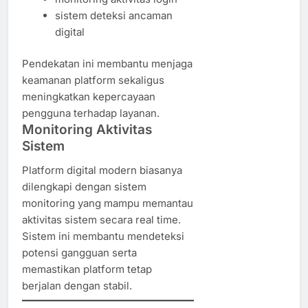
sistem deteksi ancaman
digital
Pendekatan ini membantu menjaga
keamanan platform sekaligus
meningkatkan kepercayaan
pengguna terhadap layanan.
Monitoring Aktivitas
Sistem
Platform digital modern biasanya
dilengkapi dengan sistem
monitoring yang mampu memantau
aktivitas sistem secara real time.
Sistem ini membantu mendeteksi
potensi gangguan serta
memastikan platform tetap
berjalan dengan stabil.