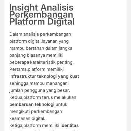
Insight Analisis
Perkembangan
Platform Digital
Dalam analisis perkembangan
platform digital,layanan yang
mampu bertahan dalam jangka
panjang biasanya memiliki
beberapa karakteristik penting.
Pertama,platform memiliki
infrastruktur teknologi yang kuat
sehingga mampu menangani
jumlah pengguna yang besar.
Kedua,platform terus melakukan
pembaruan teknologi
untuk
mengikuti perkembangan
keamanan digital.
Ketiga,platform memiliki
identitas