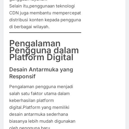
Selain itu,penggunaan teknologi
CDN juga membantu mempercepat
distribusi konten kepada pengguna
di berbagai wilayah.
Pengalaman
Pengguna dalam
Platform Digital
Desain Antarmuka yang
Responsif
Pengalaman pengguna menjadi
salah satu faktor utama dalam
keberhasilan platform
digital.Platform yang memiliki
desain antarmuka sederhana
biasanya lebih mudah digunakan
oleh pengguna baru.