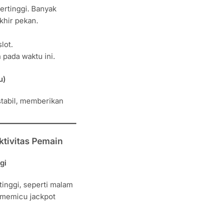
ertinggi. Banyak
khir pekan.
lot.
pada waktu ini.
u)
stabil, memberikan
ktivitas Pemain
gi
tinggi, seperti malam
g memicu jackpot