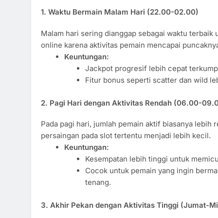
1. Waktu Bermain Malam Hari (22.00-02.00)
Malam hari sering dianggap sebagai waktu terbaik 
online karena aktivitas pemain mencapai puncakny
Keuntungan:
Jackpot progresif lebih cepat terkump
Fitur bonus seperti scatter dan wild leb
2. Pagi Hari dengan Aktivitas Rendah (06.00-09.
Pada pagi hari, jumlah pemain aktif biasanya lebih 
persaingan pada slot tertentu menjadi lebih kecil.
Keuntungan:
Kesempatan lebih tinggi untuk memic
Cocok untuk pemain yang ingin berma
tenang.
3. Akhir Pekan dengan Aktivitas Tinggi (Jumat-M