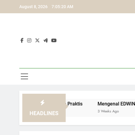
Skip
August 8, 2026
7:05:21 AM
to
content
Pha
Tingkatka
 Akun yang Lebih Praktis
Mengenal EDWINSLOT sebagai
3 Weeks Ago
HEADLINES