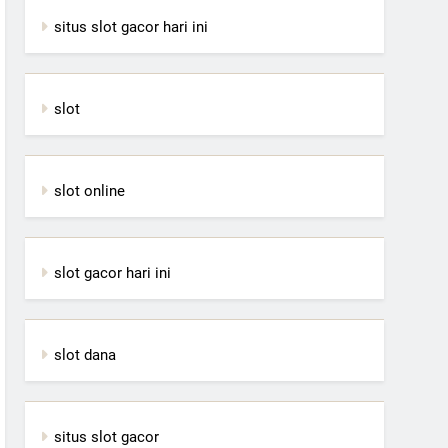
situs slot gacor hari ini
slot
slot online
slot gacor hari ini
slot dana
situs slot gacor