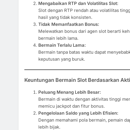
Mengabaikan RTP dan Volatilitas Slot:
Slot dengan RTP rendah atau volatilitas tin
hasil yang tidak konsisten.
Tidak Memanfaatkan Bonus:
Melewatkan bonus dari agen slot berarti ke
bermain lebih lama.
Bermain Terlalu Lama:
Bermain tanpa batas waktu dapat menyebabk
keputusan yang buruk.
Keuntungan Bermain Slot Berdasarkan Akti
Peluang Menang Lebih Besar:
Bermain di waktu dengan aktivitas tinggi m
memicu jackpot dan fitur bonus.
Pengelolaan Saldo yang Lebih Efisien:
Dengan memahami pola bermain, pemain dap
lebih bijak.