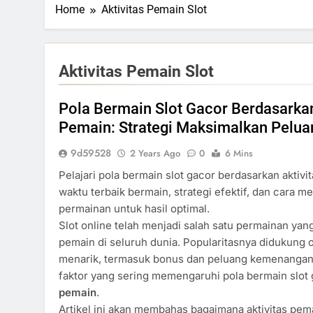
Home
Aktivitas Pemain Slot
Aktivitas Pemain Slot
Pola Bermain Slot Gacor Berdasarkan
Pemain: Strategi Maksimalkan Pelu
9d59528
2 Years Ago
0
6 Mins
Pelajari pola bermain slot gacor berdasarkan aktiv
waktu terbaik bermain, strategi efektif, dan cara 
permainan untuk hasil optimal.
Slot online telah menjadi salah satu permainan yan
pemain di seluruh dunia. Popularitasnya didukung ol
menarik, termasuk bonus dan peluang kemenangan 
faktor yang sering memengaruhi pola bermain slot
pemain
.
Artikel ini akan membahas bagaimana aktivitas pe