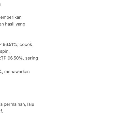
il
 memberikan
an hasil yang
 96.51%, cocok
spin.
TP 96.50%, sering
%, menawarkan
a permainan, lalu
f.