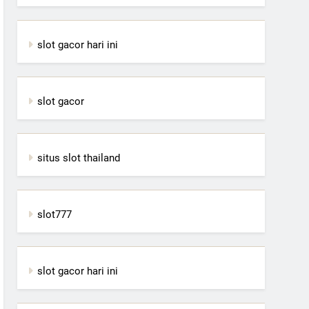
slot gacor hari ini
slot gacor
situs slot thailand
slot777
slot gacor hari ini