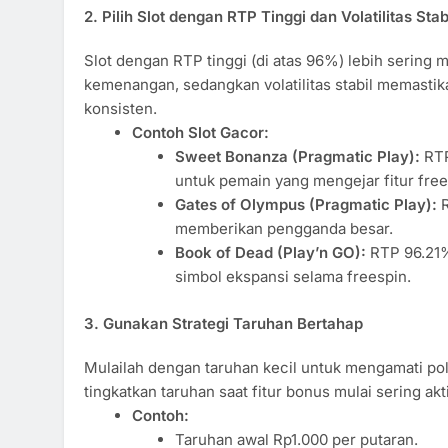
2. Pilih Slot dengan RTP Tinggi dan Volatilitas Stab
Slot dengan RTP tinggi (di atas 96%) lebih sering
kemenangan, sedangkan volatilitas stabil memastik
konsisten.
Contoh Slot Gacor:
Sweet Bonanza (Pragmatic Play):
RTP
untuk pemain yang mengejar fitur free
Gates of Olympus (Pragmatic Play):
R
memberikan pengganda besar.
Book of Dead (Play’n GO):
RTP 96.21
simbol ekspansi selama freespin.
3. Gunakan Strategi Taruhan Bertahap
Mulailah dengan taruhan kecil untuk mengamati pol
tingkatkan taruhan saat fitur bonus mulai sering akti
Contoh:
Taruhan awal Rp1.000 per putaran.