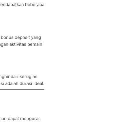
mendapatkan beberapa
u bonus deposit yang
ngan aktivitas pemain
nghindari kerugian
i adalah durasi ideal.
nan dapat menguras