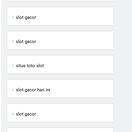
slot gacor
slot gacor
situs toto slot
slot gacor hari ini
slot gacor