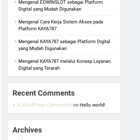
Mengenal EDWINSLOT sebagai Platform
Digital yang Mudah Digunakan
Mengenal Cara Kerja Sistem Akses pada
Platform KAYA787
Mengenal KAYA787 sebagai Platform Digital
yang Mudah Digunakan
Mengenal KAYA787 melalui Konsep Layanan
Digital yang Terarah
Recent Comments
A WordPress Commenter
on
Hello world!
Archives