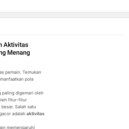
 Aktivitas
ang Menang
itas pemain. Temukan
memanfaatkan pola
g paling digemari oleh
eh fitur-fitur
besar. Salah satu
 gacor adalah
aktivitas
main memengaruhi