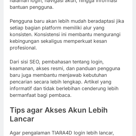
halaman login, navigasi akun, hingga informasi
bantuan pengguna.
Pengguna baru akan lebih mudah beradaptasi jika
setiap bagian platform memiliki alur yang
konsisten. Konsistensi ini membantu mengurangi
kebingungan sekaligus memperkuat kesan
profesional.
Dari sisi SEO, pembahasan tentang login,
keamanan, akses resmi, dan panduan pengguna
baru juga membantu menjawab kebutuhan
pencarian secara lebih lengkap. Artikel yang
informatif dan tidak berlebihan cenderung lebih
bermanfaat bagi pembaca.
Tips agar Akses Akun Lebih
Lancar
Agar pengalaman TIARA4D login lebih lancar,