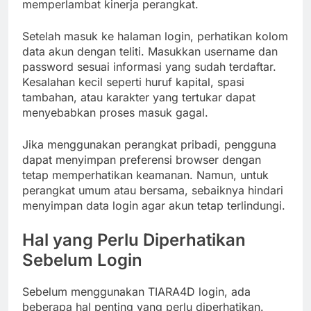
memperlambat kinerja perangkat.
Setelah masuk ke halaman login, perhatikan kolom
data akun dengan teliti. Masukkan username dan
password sesuai informasi yang sudah terdaftar.
Kesalahan kecil seperti huruf kapital, spasi
tambahan, atau karakter yang tertukar dapat
menyebabkan proses masuk gagal.
Jika menggunakan perangkat pribadi, pengguna
dapat menyimpan preferensi browser dengan
tetap memperhatikan keamanan. Namun, untuk
perangkat umum atau bersama, sebaiknya hindari
menyimpan data login agar akun tetap terlindungi.
Hal yang Perlu Diperhatikan
Sebelum Login
Sebelum menggunakan TIARA4D login, ada
beberapa hal penting yang perlu diperhatikan.