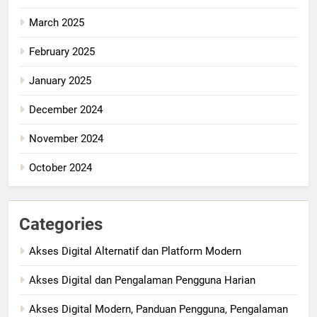
March 2025
February 2025
January 2025
December 2024
November 2024
October 2024
Categories
Akses Digital Alternatif dan Platform Modern
Akses Digital dan Pengalaman Pengguna Harian
Akses Digital Modern, Panduan Pengguna, Pengalaman