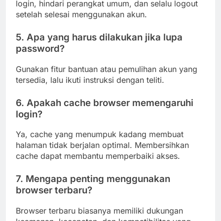
login, hindari perangkat umum, dan selalu logout
setelah selesai menggunakan akun.
5. Apa yang harus dilakukan jika lupa
password?
Gunakan fitur bantuan atau pemulihan akun yang
tersedia, lalu ikuti instruksi dengan teliti.
6. Apakah cache browser memengaruhi
login?
Ya, cache yang menumpuk kadang membuat
halaman tidak berjalan optimal. Membersihkan
cache dapat membantu memperbaiki akses.
7. Mengapa penting menggunakan
browser terbaru?
Browser terbaru biasanya memiliki dukungan