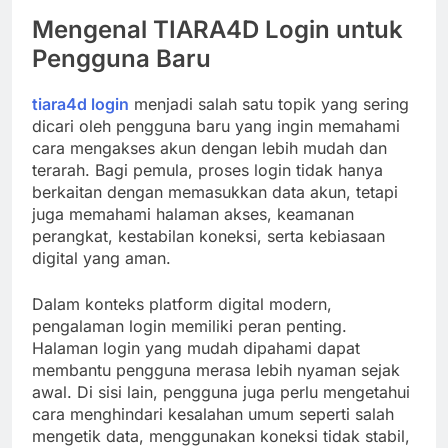
Mengenal TIARA4D Login untuk
Pengguna Baru
tiara4d login
menjadi salah satu topik yang sering
dicari oleh pengguna baru yang ingin memahami
cara mengakses akun dengan lebih mudah dan
terarah. Bagi pemula, proses login tidak hanya
berkaitan dengan memasukkan data akun, tetapi
juga memahami halaman akses, keamanan
perangkat, kestabilan koneksi, serta kebiasaan
digital yang aman.
Dalam konteks platform digital modern,
pengalaman login memiliki peran penting.
Halaman login yang mudah dipahami dapat
membantu pengguna merasa lebih nyaman sejak
awal. Di sisi lain, pengguna juga perlu mengetahui
cara menghindari kesalahan umum seperti salah
mengetik data, menggunakan koneksi tidak stabil,