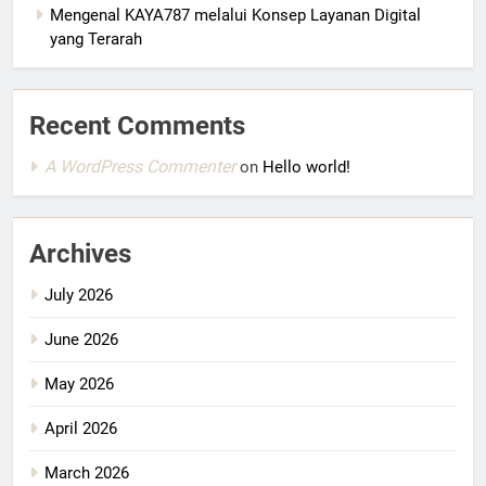
Mengenal KAYA787 melalui Konsep Layanan Digital
yang Terarah
Recent Comments
A WordPress Commenter
on
Hello world!
Archives
July 2026
June 2026
May 2026
April 2026
March 2026