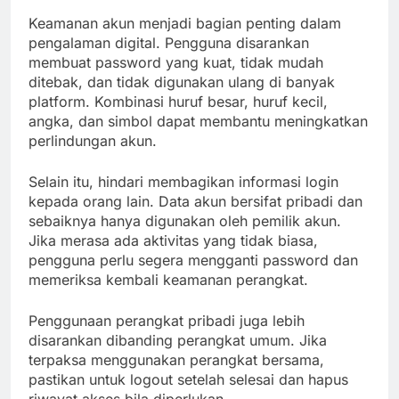
Keamanan akun menjadi bagian penting dalam
pengalaman digital. Pengguna disarankan
membuat password yang kuat, tidak mudah
ditebak, dan tidak digunakan ulang di banyak
platform. Kombinasi huruf besar, huruf kecil,
angka, dan simbol dapat membantu meningkatkan
perlindungan akun.
Selain itu, hindari membagikan informasi login
kepada orang lain. Data akun bersifat pribadi dan
sebaiknya hanya digunakan oleh pemilik akun.
Jika merasa ada aktivitas yang tidak biasa,
pengguna perlu segera mengganti password dan
memeriksa kembali keamanan perangkat.
Penggunaan perangkat pribadi juga lebih
disarankan dibanding perangkat umum. Jika
terpaksa menggunakan perangkat bersama,
pastikan untuk logout setelah selesai dan hapus
riwayat akses bila diperlukan.