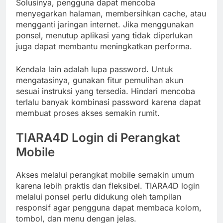
Solusinya, pengguna dapat mencoba
menyegarkan halaman, membersihkan cache, atau
mengganti jaringan internet. Jika menggunakan
ponsel, menutup aplikasi yang tidak diperlukan
juga dapat membantu meningkatkan performa.
Kendala lain adalah lupa password. Untuk
mengatasinya, gunakan fitur pemulihan akun
sesuai instruksi yang tersedia. Hindari mencoba
terlalu banyak kombinasi password karena dapat
membuat proses akses semakin rumit.
TIARA4D Login di Perangkat
Mobile
Akses melalui perangkat mobile semakin umum
karena lebih praktis dan fleksibel. TIARA4D login
melalui ponsel perlu didukung oleh tampilan
responsif agar pengguna dapat membaca kolom,
tombol, dan menu dengan jelas.