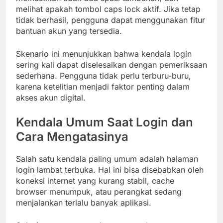
melihat apakah tombol caps lock aktif. Jika tetap
tidak berhasil, pengguna dapat menggunakan fitur
bantuan akun yang tersedia.
Skenario ini menunjukkan bahwa kendala login
sering kali dapat diselesaikan dengan pemeriksaan
sederhana. Pengguna tidak perlu terburu-buru,
karena ketelitian menjadi faktor penting dalam
akses akun digital.
Kendala Umum Saat Login dan
Cara Mengatasinya
Salah satu kendala paling umum adalah halaman
login lambat terbuka. Hal ini bisa disebabkan oleh
koneksi internet yang kurang stabil, cache
browser menumpuk, atau perangkat sedang
menjalankan terlalu banyak aplikasi.