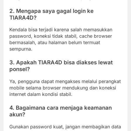
2. Mengapa saya gagal login ke
TIARA4D?
Kendala bisa terjadi karena salah memasukkan
password, koneksi tidak stabil, cache browser
bermasalah, atau halaman belum termuat
sempurna.
3. Apakah TIARA4D bisa diakses lewat
ponsel?
Ya, pengguna dapat mengakses melalui perangkat
mobile selama browser mendukung dan koneksi
internet dalam kondisi stabil.
4. Bagaimana cara menjaga keamanan
akun?
Gunakan password kuat, jangan membagikan data