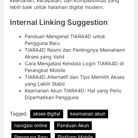
keamanan, kecepatan, dan kompatibilitas yang
lebih baik untuk halaman digital modern.
Internal Linking Suggestion
Panduan Mengenal TIARA4D untuk
Pengguna Baru
TIARA4D Resmi dan Pentingnya Memahami
Akses yang Valid
Cara Mengatasi Kendala Login TIARA4D di
Perangkat Mobile
TIARA4D Alternatif dan Tips Memilih Akses
yang Lebih Stabil
Keamanan Akun TIARA4D: Hal yang Perlu
Diperhatikan Pengguna
Tagged:
akses digital
keamanan akun
navigasi online
Panduan Akun
Pengguna Baru
Platform Mobile