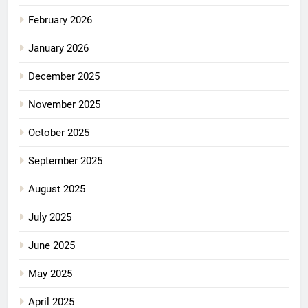
February 2026
January 2026
December 2025
November 2025
October 2025
September 2025
August 2025
July 2025
June 2025
May 2025
April 2025