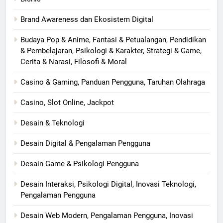
Brand Awareness dan Ekosistem Digital
Budaya Pop & Anime, Fantasi & Petualangan, Pendidikan
& Pembelajaran, Psikologi & Karakter, Strategi & Game,
Cerita & Narasi, Filosofi & Moral
Casino & Gaming, Panduan Pengguna, Taruhan Olahraga
Casino, Slot Online, Jackpot
Desain & Teknologi
Desain Digital & Pengalaman Pengguna
Desain Game & Psikologi Pengguna
Desain Interaksi, Psikologi Digital, Inovasi Teknologi,
Pengalaman Pengguna
Desain Web Modern, Pengalaman Pengguna, Inovasi