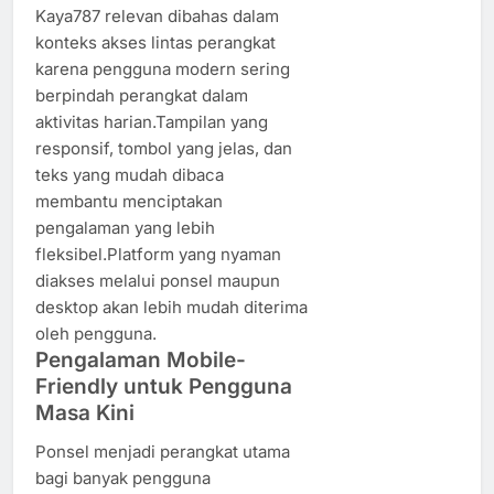
Kaya787 relevan dibahas dalam
konteks akses lintas perangkat
karena pengguna modern sering
berpindah perangkat dalam
aktivitas harian.Tampilan yang
responsif, tombol yang jelas, dan
teks yang mudah dibaca
membantu menciptakan
pengalaman yang lebih
fleksibel.Platform yang nyaman
diakses melalui ponsel maupun
desktop akan lebih mudah diterima
oleh pengguna.
Pengalaman Mobile-
Friendly untuk Pengguna
Masa Kini
Ponsel menjadi perangkat utama
bagi banyak pengguna