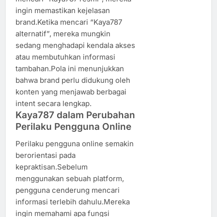
ingin memastikan kejelasan
brand.Ketika mencari “Kaya787
alternatif”, mereka mungkin
sedang menghadapi kendala akses
atau membutuhkan informasi
tambahan.Pola ini menunjukkan
bahwa brand perlu didukung oleh
konten yang menjawab berbagai
intent secara lengkap.
Kaya787 dalam Perubahan
Perilaku Pengguna Online
Perilaku pengguna online semakin
berorientasi pada
kepraktisan.Sebelum
menggunakan sebuah platform,
pengguna cenderung mencari
informasi terlebih dahulu.Mereka
ingin memahami apa fungsi