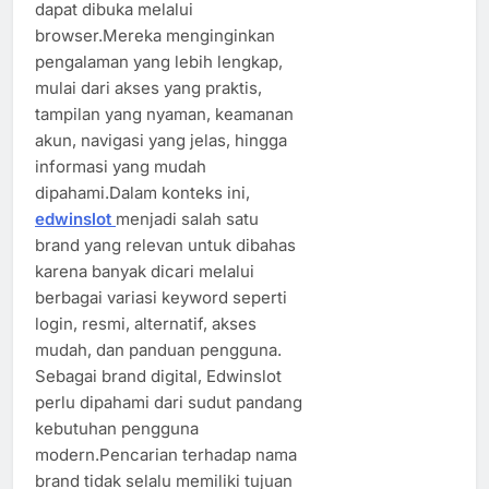
dapat dibuka melalui
browser.Mereka menginginkan
pengalaman yang lebih lengkap,
mulai dari akses yang praktis,
tampilan yang nyaman, keamanan
akun, navigasi yang jelas, hingga
informasi yang mudah
dipahami.Dalam konteks ini,
edwinslot
menjadi salah satu
brand yang relevan untuk dibahas
karena banyak dicari melalui
berbagai variasi keyword seperti
login, resmi, alternatif, akses
mudah, dan panduan pengguna.
Sebagai brand digital, Edwinslot
perlu dipahami dari sudut pandang
kebutuhan pengguna
modern.Pencarian terhadap nama
brand tidak selalu memiliki tujuan