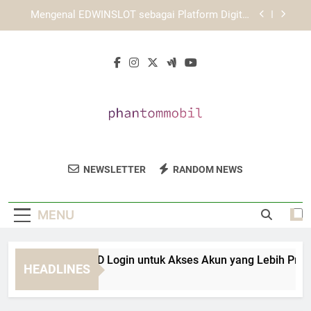
Skip
Mengenal Cara Kerja Sistem Akses pada Platform
to
KAYA787
content
Mengenal KAYA787 sebagai Platform Digital yang
Mudah Digunakan
Panduan LEBAH4D Login untuk Akses Akun yang
Lebih Praktis
Mengenal EDWINSLOT sebagai Platform Digital
yang Mudah Digunakan
Mengenal Cara Kerja Sistem Akses pada Platform
KAYA787
Phantom Mobil
Tingkatkan Kendaraan Anda Dengan
Mengenal KAYA787 sebagai Platform Digital yang
NEWSLETTER
RANDOM NEWS
Mudah Digunakan
Aksesori Berkualitas Dari Phantom Mobil.
Produk Otomotif Yang Aman Dan
MENU
Terpercaya.
nduan LEBAH4D Login untuk Akses Akun yang Lebih Praktis
HEADLINES
Weeks Ago