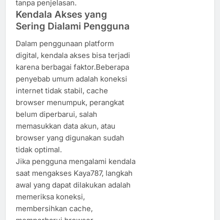
tanpa penjelasan.
Kendala Akses yang
Sering Dialami Pengguna
Dalam penggunaan platform
digital, kendala akses bisa terjadi
karena berbagai faktor.Beberapa
penyebab umum adalah koneksi
internet tidak stabil, cache
browser menumpuk, perangkat
belum diperbarui, salah
memasukkan data akun, atau
browser yang digunakan sudah
tidak optimal.
Jika pengguna mengalami kendala
saat mengakses Kaya787, langkah
awal yang dapat dilakukan adalah
memeriksa koneksi,
membersihkan cache,