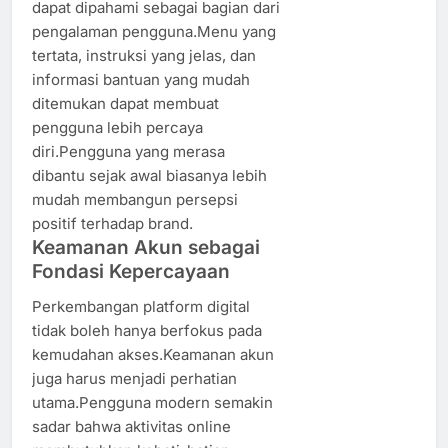
dapat dipahami sebagai bagian dari
pengalaman pengguna.Menu yang
tertata, instruksi yang jelas, dan
informasi bantuan yang mudah
ditemukan dapat membuat
pengguna lebih percaya
diri.Pengguna yang merasa
dibantu sejak awal biasanya lebih
mudah membangun persepsi
positif terhadap brand.
Keamanan Akun sebagai
Fondasi Kepercayaan
Perkembangan platform digital
tidak boleh hanya berfokus pada
kemudahan akses.Keamanan akun
juga harus menjadi perhatian
utama.Pengguna modern semakin
sadar bahwa aktivitas online