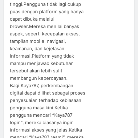
tinggi.Pengguna tidak lagi cukup
puas dengan platform yang hanya
dapat dibuka melalui
browser.Mereka menilai banyak
aspek, seperti kecepatan akses,
tampilan mobile, navigasi,
keamanan, dan kejelasan
informasi.Platform yang tidak
mampu menjawab kebutuhan
tersebut akan lebih sulit
membangun kepercayaan.
Bagi Kaya787, perkembangan
digital dapat dilihat sebagai proses
penyesuaian terhadap kebiasaan
pengguna masa kini.Ketika
pengguna mencari “Kaya787
login”, mereka biasanya ingin
informasi akses yang jelas.Ketika
mencari “Kaya787 resmi”, mereka