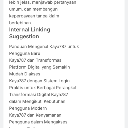
lebih jelas, menjawab pertanyaan
umum, dan membangun
kepercayaan tanpa klaim
berlebihan.
Internal Linking
Suggestion
Panduan Mengenal Kaya787 untuk
Pengguna Baru
Kaya787 dan Transformasi
Platform Digital yang Semakin
Mudah Diakses
Kaya787 dengan Sistem Login
Praktis untuk Berbagai Perangkat
Transformasi Digital Kaya787
dalam Mengikuti Kebutuhan
Pengguna Modern
Kaya787 dan Kenyamanan
Pengguna dalam Mengakses