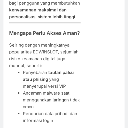
bagi pengguna yang membutuhkan
kenyamanan maksimal dan
personalisasi sistem lebih tinggi.
Mengapa Perlu Akses Aman?
Seiring dengan meningkatnya
popularitas EDWINSLOT, sejumlah
risiko keamanan digital juga
muncul, seperti:
Penyebaran
tautan palsu
atau phising
yang
menyerupai versi VIP
Ancaman malware saat
menggunakan jaringan tidak
aman
Pencurian data pribadi dan
informasi login