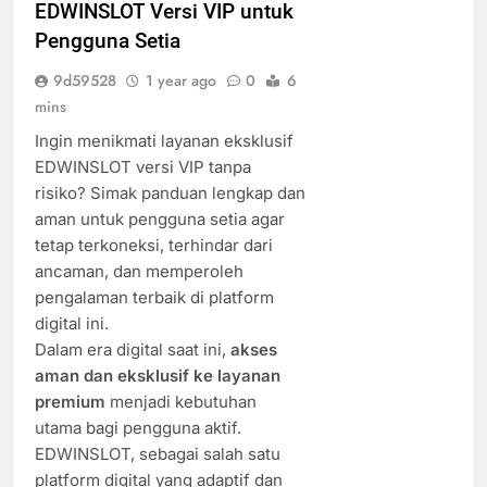
EDWINSLOT Versi VIP untuk
Pengguna Setia
9d59528
1 year ago
0
6
mins
Ingin menikmati layanan eksklusif
EDWINSLOT versi VIP tanpa
risiko? Simak panduan lengkap dan
aman untuk pengguna setia agar
tetap terkoneksi, terhindar dari
ancaman, dan memperoleh
pengalaman terbaik di platform
digital ini.
Dalam era digital saat ini,
akses
aman dan eksklusif ke layanan
premium
menjadi kebutuhan
utama bagi pengguna aktif.
EDWINSLOT, sebagai salah satu
platform digital yang adaptif dan