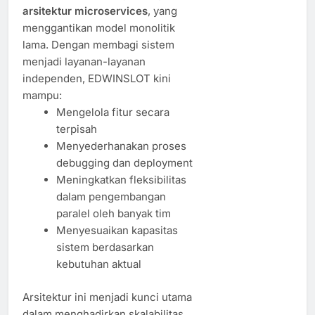
arsitektur microservices
, yang
menggantikan model monolitik
lama. Dengan membagi sistem
menjadi layanan-layanan
independen, EDWINSLOT kini
mampu:
Mengelola fitur secara
terpisah
Menyederhanakan proses
debugging dan deployment
Meningkatkan fleksibilitas
dalam pengembangan
paralel oleh banyak tim
Menyesuaikan kapasitas
sistem berdasarkan
kebutuhan aktual
Arsitektur ini menjadi kunci utama
dalam menghadirkan skalabilitas,