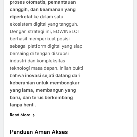
proses otomatis, pemantauan
canggih, dan keamanan yang
diperketat
ke dalam satu
ekosistem digital yang tangguh.
Dengan strategi ini, EDWINSLOT
berhasil memperkuat posisi
sebagai platform digital yang siap
bersaing di tengah disrupsi
industri dan kompleksitas
teknologi masa depan. Inilah bukti
bahwa
inovasi sejati datang dari
keberanian untuk membongkar
yang lama, membangun yang
baru, dan terus berkembang
tanpa henti.
Read More
Panduan Aman Akses