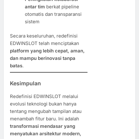
antar tim
berkat pipeline
otomatis dan transparansi
sistem
Secara keseluruhan, redefinisi
EDWINSLOT telah menciptakan
platform yang lebih cepat, aman,
dan mampu berinovasi tanpa
batas
.
Kesimpulan
Redefinisi EDWINSLOT melalui
evolusi teknologi bukan hanya
tentang mengubah tampilan atau
menambah fitur baru. Ini adalah
transformasi mendasar yang
menyatukan arsitektur modern,