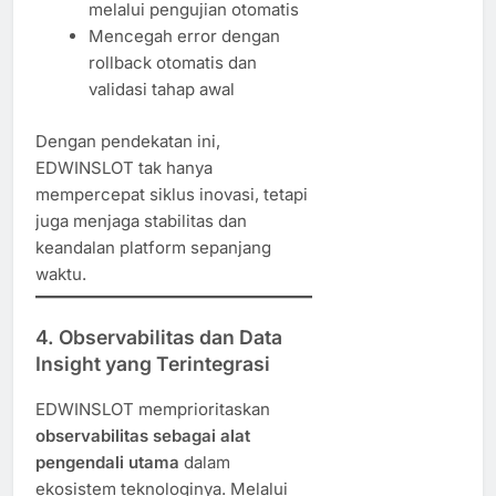
melalui pengujian otomatis
Mencegah error dengan
rollback otomatis dan
validasi tahap awal
Dengan pendekatan ini,
EDWINSLOT tak hanya
mempercepat siklus inovasi, tetapi
juga menjaga stabilitas dan
keandalan platform sepanjang
waktu.
4. Observabilitas dan Data
Insight yang Terintegrasi
EDWINSLOT memprioritaskan
observabilitas sebagai alat
pengendali utama
dalam
ekosistem teknologinya. Melalui