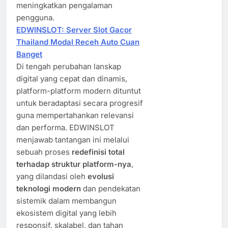
meningkatkan pengalaman
pengguna.
EDWINSLOT: Server Slot Gacor
Thailand Modal Receh Auto Cuan
Banget
Di tengah perubahan lanskap
digital yang cepat dan dinamis,
platform-platform modern dituntut
untuk beradaptasi secara progresif
guna mempertahankan relevansi
dan performa. EDWINSLOT
menjawab tantangan ini melalui
sebuah proses
redefinisi total
terhadap struktur platform-nya
,
yang dilandasi oleh
evolusi
teknologi modern
dan pendekatan
sistemik dalam membangun
ekosistem digital yang lebih
responsif, skalabel, dan tahan