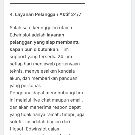
4. Layanan Pelanggan Aktif 24/7
Salah satu keunggulan utama
Edwinslot adalah
layanan
pelanggan yang siap membantu
kapan pun dibutuhkan
. Tim
support yang tersedia 24 jam
setiap hari menjawab pertanyaan
teknis, menyelesaikan kendala
akun, dan memberikan panduan
yang personal.
Pengguna dapat menghubungi tim
ini melalui live chat maupun email,
dan akan menerima respon cepat
yang tidak hanya ramah, tetapi juga
solutif. Ini adalah bagian dari
filosofi Edwinslot dalam