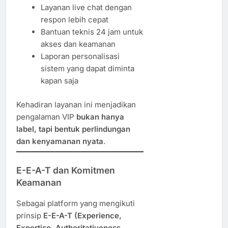
Layanan live chat dengan
respon lebih cepat
Bantuan teknis 24 jam untuk
akses dan keamanan
Laporan personalisasi
sistem yang dapat diminta
kapan saja
Kehadiran layanan ini menjadikan
pengalaman VIP
bukan hanya
label, tapi bentuk perlindungan
dan kenyamanan nyata
.
E-E-A-T dan Komitmen
Keamanan
Sebagai platform yang mengikuti
prinsip
E-E-A-T (Experience,
Expertise, Authoritativeness,