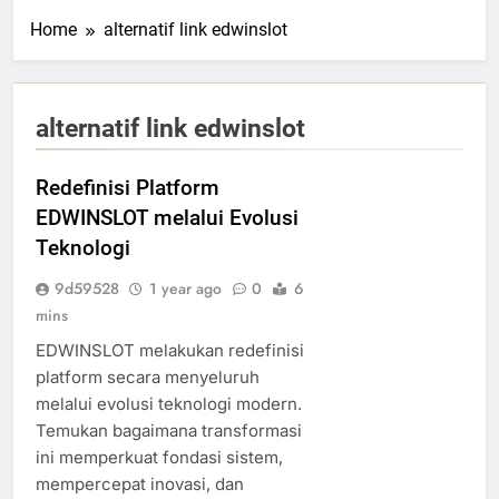
Home
alternatif link edwinslot
alternatif link edwinslot
Redefinisi Platform
EDWINSLOT melalui Evolusi
Teknologi
9d59528
1 year ago
0
6
mins
EDWINSLOT melakukan redefinisi
platform secara menyeluruh
melalui evolusi teknologi modern.
Temukan bagaimana transformasi
ini memperkuat fondasi sistem,
mempercepat inovasi, dan