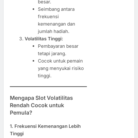
besar.
Seimbang antara
frekuensi
kemenangan dan
jumlah hadiah.
Volatilitas Tinggi:
Pembayaran besar
tetapi jarang.
Cocok untuk pemain
yang menyukai risiko
tinggi.
Mengapa Slot Volatilitas
Rendah Cocok untuk
Pemula?
1. Frekuensi Kemenangan Lebih
Tinggi