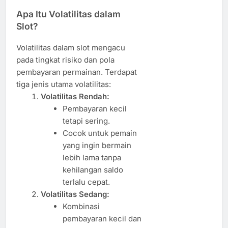
Apa Itu Volatilitas dalam
Slot?
Volatilitas dalam slot mengacu
pada tingkat risiko dan pola
pembayaran permainan. Terdapat
tiga jenis utama volatilitas:
Volatilitas Rendah:
Pembayaran kecil
tetapi sering.
Cocok untuk pemain
yang ingin bermain
lebih lama tanpa
kehilangan saldo
terlalu cepat.
Volatilitas Sedang:
Kombinasi
pembayaran kecil dan