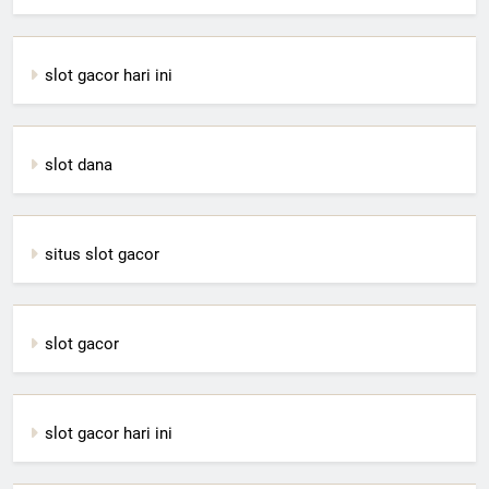
slot gacor hari ini
slot dana
situs slot gacor
slot gacor
slot gacor hari ini