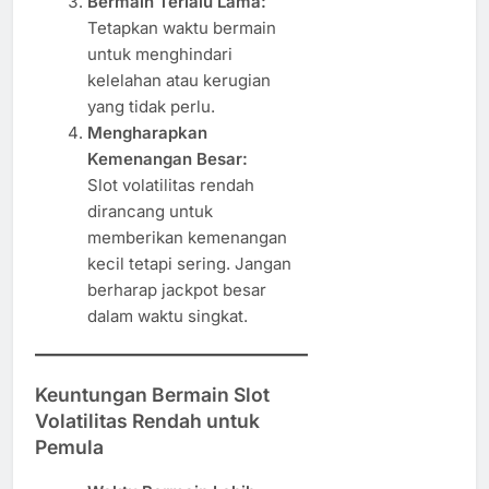
Bermain Terlalu Lama:
Tetapkan waktu bermain
untuk menghindari
kelelahan atau kerugian
yang tidak perlu.
Mengharapkan
Kemenangan Besar:
Slot volatilitas rendah
dirancang untuk
memberikan kemenangan
kecil tetapi sering. Jangan
berharap jackpot besar
dalam waktu singkat.
Keuntungan Bermain Slot
Volatilitas Rendah untuk
Pemula