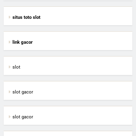
situs toto slot
link gacor
slot
slot gacor
slot gacor