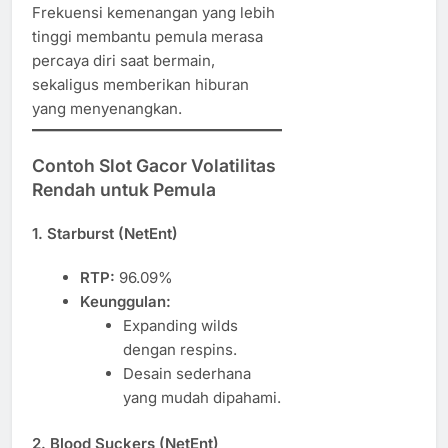
Frekuensi kemenangan yang lebih
tinggi membantu pemula merasa
percaya diri saat bermain,
sekaligus memberikan hiburan
yang menyenangkan.
Contoh Slot Gacor Volatilitas
Rendah untuk Pemula
1. Starburst (NetEnt)
RTP:
96.09%
Keunggulan:
Expanding wilds
dengan respins.
Desain sederhana
yang mudah dipahami.
2. Blood Suckers (NetEnt)