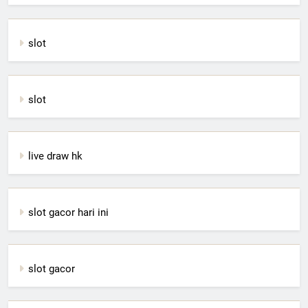
slot
slot
live draw hk
slot gacor hari ini
slot gacor