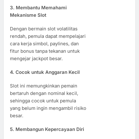
3. Membantu Memahami
Mekanisme Slot
Dengan bermain slot volatilitas
rendah, pemula dapat mempelajari
cara kerja simbol, paylines, dan
fitur bonus tanpa tekanan untuk
mengejar jackpot besar.
4. Cocok untuk Anggaran Kecil
Slot ini memungkinkan pemain
bertaruh dengan nominal kecil,
sehingga cocok untuk pemula
yang belum ingin mengambil risiko
besar.
5. Membangun Kepercayaan Diri