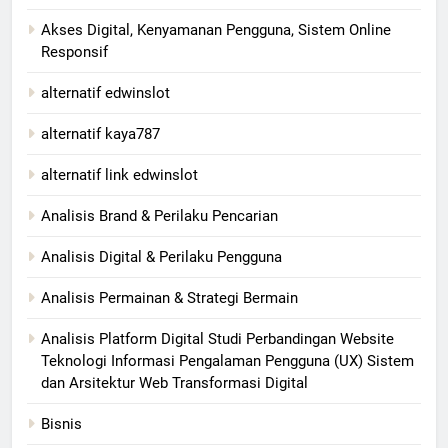
Akses Digital, Kenyamanan Pengguna, Sistem Online
Responsif
alternatif edwinslot
alternatif kaya787
alternatif link edwinslot
Analisis Brand & Perilaku Pencarian
Analisis Digital & Perilaku Pengguna
Analisis Permainan & Strategi Bermain
Analisis Platform Digital Studi Perbandingan Website
Teknologi Informasi Pengalaman Pengguna (UX) Sistem
dan Arsitektur Web Transformasi Digital
Bisnis