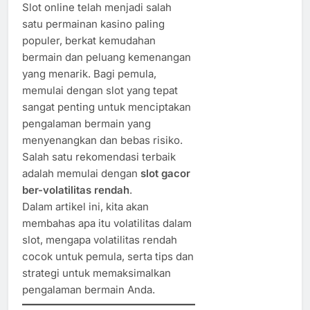
Slot online telah menjadi salah
satu permainan kasino paling
populer, berkat kemudahan
bermain dan peluang kemenangan
yang menarik. Bagi pemula,
memulai dengan slot yang tepat
sangat penting untuk menciptakan
pengalaman bermain yang
menyenangkan dan bebas risiko.
Salah satu rekomendasi terbaik
adalah memulai dengan
slot gacor
ber-volatilitas rendah
.
Dalam artikel ini, kita akan
membahas apa itu volatilitas dalam
slot, mengapa volatilitas rendah
cocok untuk pemula, serta tips dan
strategi untuk memaksimalkan
pengalaman bermain Anda.