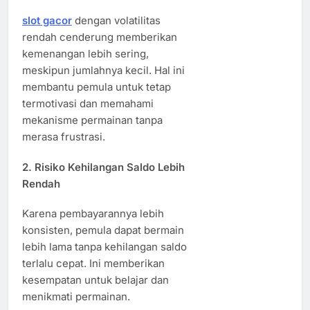
slot gacor
dengan volatilitas
rendah cenderung memberikan
kemenangan lebih sering,
meskipun jumlahnya kecil. Hal ini
membantu pemula untuk tetap
termotivasi dan memahami
mekanisme permainan tanpa
merasa frustrasi.
2. Risiko Kehilangan Saldo Lebih
Rendah
Karena pembayarannya lebih
konsisten, pemula dapat bermain
lebih lama tanpa kehilangan saldo
terlalu cepat. Ini memberikan
kesempatan untuk belajar dan
menikmati permainan.