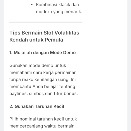
Kombinasi klasik dan
modern yang menarik.
Tips Bermain Slot Volatilitas
Rendah untuk Pemula
1. Mulailah dengan Mode Demo
Gunakan mode demo untuk
memahami cara kerja permainan
tanpa risiko kehilangan uang. Ini
membantu Anda belajar tentang
paylines, simbol, dan fitur bonus.
2. Gunakan Taruhan Kecil
Pilih nominal taruhan kecil untuk
memperpanjang waktu bermain