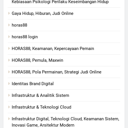
Kebiasaan Psikologi Perilaku Keseimbangan Hidup
Gaya Hidup, Hiburan, Judi Online
horas88
horas88 login
HORAS88, Keamanan, Kepercayaan Pemain
HORAS88, Pemula, Maxwin
HORAS88, Pola Permainan, Strategi Judi Online
Identitas Brand Digital
Infrastruktur & Analitik Sistem
Infrastruktur & Teknologi Cloud
Infrastruktur Digital, Teknologi Cloud, Keamanan Sistem,
Inovasi Game, Arsitektur Modern