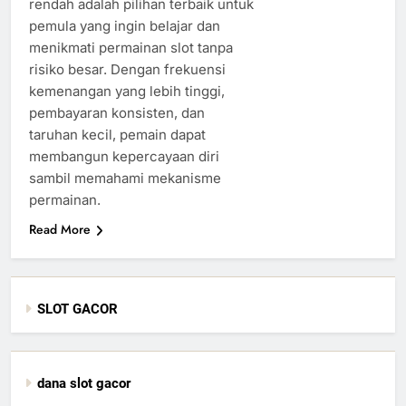
rendah adalah pilihan terbaik untuk
pemula yang ingin belajar dan
menikmati permainan slot tanpa
risiko besar. Dengan frekuensi
kemenangan yang lebih tinggi,
pembayaran konsisten, dan
taruhan kecil, pemain dapat
membangun kepercayaan diri
sambil memahami mekanisme
permainan.
Read More
SLOT GACOR
dana slot gacor