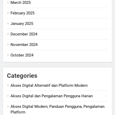
March 2025
February 2025
January 2025
December 2024
November 2024
October 2024
Categories
Akses Digital Alternatif dan Platform Modern
Akses Digital dan Pengalaman Pengguna Harian
Akses Digital Modern, Panduan Pengguna, Pengalaman
Platform