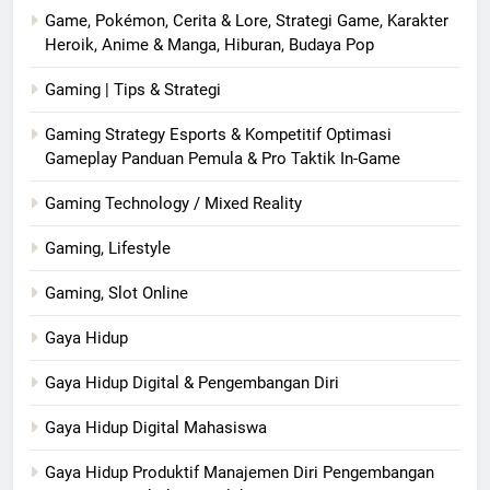
Game, Pokémon, Cerita & Lore, Strategi Game, Karakter
Heroik, Anime & Manga, Hiburan, Budaya Pop
Gaming | Tips & Strategi
Gaming Strategy Esports & Kompetitif Optimasi
Gameplay Panduan Pemula & Pro Taktik In-Game
Gaming Technology / Mixed Reality
Gaming, Lifestyle
Gaming, Slot Online
Gaya Hidup
Gaya Hidup Digital & Pengembangan Diri
Gaya Hidup Digital Mahasiswa
Gaya Hidup Produktif Manajemen Diri Pengembangan