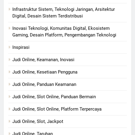
Infrastruktur Sistem, Teknologi Jaringan, Arsitektur
Digital, Desain Sistem Terdistribusi
Inovasi Teknologi, Komunitas Digital, Ekosistem
Gaming, Desain Platform, Pengembangan Teknologi
Inspirasi
Judi Online, Keamanan, Inovasi
Judi Online, Kesetiaan Pengguna
Judi Online, Panduan Keamanan
Judi Online, Slot Online, Panduan Bermain
Judi Online, Slot Online, Platform Terpercaya
Judi Online, Slot, Jackpot
Judi Online, Taruhan