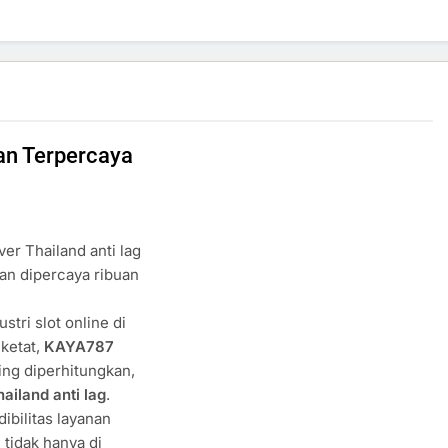
an Terpercaya
er Thailand anti lag
dan dipercaya ribuan
tri slot online di
ketat,
KAYA787
ing diperhitungkan,
ailand anti lag
.
ibilitas layanan
tidak hanya di