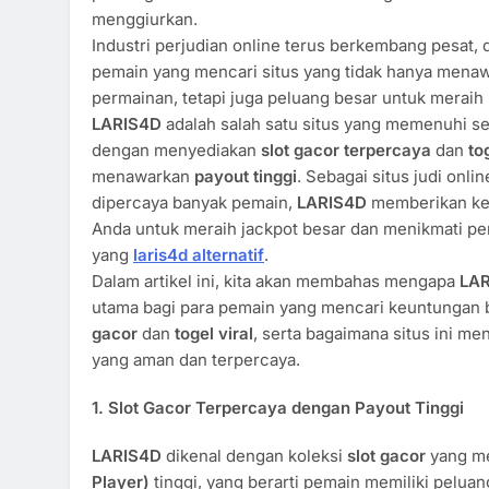
menggiurkan.
Industri perjudian online terus berkembang pesat,
pemain yang mencari situs yang tidak hanya mena
permainan, tetapi juga peluang besar untuk meraih
LARIS4D
adalah salah satu situs yang memenuhi sem
dengan menyediakan
slot gacor terpercaya
dan
to
menawarkan
payout tinggi
. Sebagai situs judi onli
dipercaya banyak pemain,
LARIS4D
memberikan ke
Anda untuk meraih jackpot besar dan menikmati p
yang
laris4d alternatif
.
Dalam artikel ini, kita akan membahas mengapa
LA
utama bagi para pemain yang mencari keuntungan 
gacor
dan
togel viral
, serta bagaimana situs ini 
yang aman dan terpercaya.
1.
Slot Gacor Terpercaya dengan Payout Tinggi
LARIS4D
dikenal dengan koleksi
slot gacor
yang me
Player)
tinggi, yang berarti pemain memiliki peluan