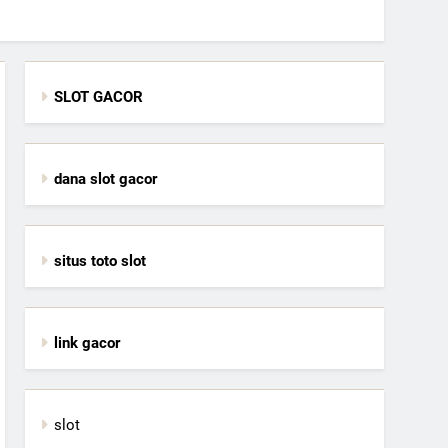
SLOT GACOR
dana slot gacor
situs toto slot
link gacor
slot