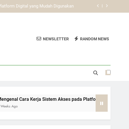
atform Digital yang Mudah Digunakan
 Sistem Akses pada Platform KAYA787
latform Digital yang Mudah Digunakan
NEWSLETTER
RANDOM NEWS
untuk Akses Akun yang Lebih Praktis
atform Digital yang Mudah Digunakan
obil. Produk Otomotif Yang Aman Dan Terpercaya.
 Sistem Akses pada Platform KAYA787
latform Digital yang Mudah Digunakan
a Kerja Sistem Akses pada Platform KAYA787
Mengenal
3 Weeks Ag