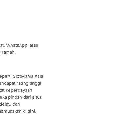
at, WhatsApp, atau
 ramah.
eperti SlotMania Asia
dapat rating tinggi
gkat kepercayaan
ka pindah dari situs
delay, dan
emuaskan di sini.