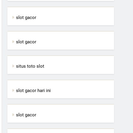
slot gacor
slot gacor
situs toto slot
slot gacor hari ini
slot gacor