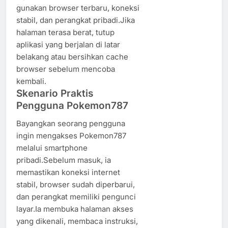
gunakan browser terbaru, koneksi
stabil, dan perangkat pribadi.Jika
halaman terasa berat, tutup
aplikasi yang berjalan di latar
belakang atau bersihkan cache
browser sebelum mencoba
kembali.
Skenario Praktis
Pengguna Pokemon787
Bayangkan seorang pengguna
ingin mengakses Pokemon787
melalui smartphone
pribadi.Sebelum masuk, ia
memastikan koneksi internet
stabil, browser sudah diperbarui,
dan perangkat memiliki pengunci
layar.Ia membuka halaman akses
yang dikenali, membaca instruksi,