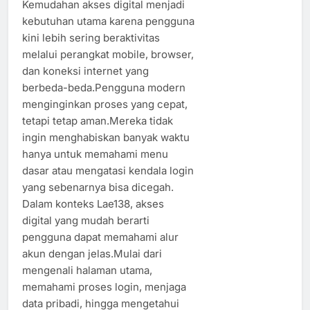
Kemudahan akses digital menjadi
kebutuhan utama karena pengguna
kini lebih sering beraktivitas
melalui perangkat mobile, browser,
dan koneksi internet yang
berbeda-beda.Pengguna modern
menginginkan proses yang cepat,
tetapi tetap aman.Mereka tidak
ingin menghabiskan banyak waktu
hanya untuk memahami menu
dasar atau mengatasi kendala login
yang sebenarnya bisa dicegah.
Dalam konteks Lae138, akses
digital yang mudah berarti
pengguna dapat memahami alur
akun dengan jelas.Mulai dari
mengenali halaman utama,
memahami proses login, menjaga
data pribadi, hingga mengetahui