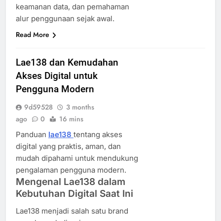
keamanan data, dan pemahaman
alur penggunaan sejak awal.
Read More
Lae138 dan Kemudahan
Akses Digital untuk
Pengguna Modern
9d59528
3 months
ago
0
16 mins
Panduan
lae138
tentang akses
digital yang praktis, aman, dan
mudah dipahami untuk mendukung
pengalaman pengguna modern.
Mengenal Lae138 dalam
Kebutuhan Digital Saat Ini
Lae138 menjadi salah satu brand