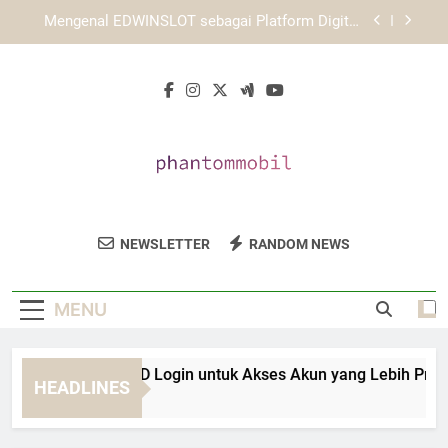
Skip
Mengenal Cara Kerja Sistem Akses pada Platform
to
KAYA787
content
Mengenal KAYA787 sebagai Platform Digital yang
Mudah Digunakan
Panduan LEBAH4D Login untuk Akses Akun yang
Lebih Praktis
Mengenal EDWINSLOT sebagai Platform Digital
yang Mudah Digunakan
Mengenal Cara Kerja Sistem Akses pada Platform
KAYA787
Phantom Mobil
Tingkatkan Kendaraan Anda Dengan
Mengenal KAYA787 sebagai Platform Digital yang
NEWSLETTER
RANDOM NEWS
Mudah Digunakan
Aksesori Berkualitas Dari Phantom Mobil.
Produk Otomotif Yang Aman Dan
MENU
Terpercaya.
nduan LEBAH4D Login untuk Akses Akun yang Lebih Praktis
HEADLINES
Weeks Ago