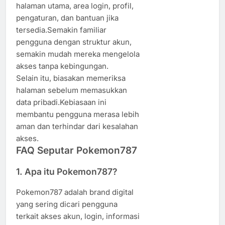
halaman utama, area login, profil,
pengaturan, dan bantuan jika
tersedia.Semakin familiar
pengguna dengan struktur akun,
semakin mudah mereka mengelola
akses tanpa kebingungan.
Selain itu, biasakan memeriksa
halaman sebelum memasukkan
data pribadi.Kebiasaan ini
membantu pengguna merasa lebih
aman dan terhindar dari kesalahan
akses.
FAQ Seputar Pokemon787
1. Apa itu Pokemon787?
Pokemon787 adalah brand digital
yang sering dicari pengguna
terkait akses akun, login, informasi