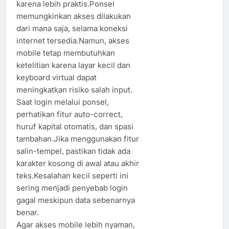
karena lebih praktis.Ponsel
memungkinkan akses dilakukan
dari mana saja, selama koneksi
internet tersedia.Namun, akses
mobile tetap membutuhkan
ketelitian karena layar kecil dan
keyboard virtual dapat
meningkatkan risiko salah input.
Saat login melalui ponsel,
perhatikan fitur auto-correct,
huruf kapital otomatis, dan spasi
tambahan.Jika menggunakan fitur
salin-tempel, pastikan tidak ada
karakter kosong di awal atau akhir
teks.Kesalahan kecil seperti ini
sering menjadi penyebab login
gagal meskipun data sebenarnya
benar.
Agar akses mobile lebih nyaman,