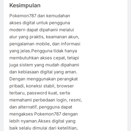
Kesimpulan
Pokemon787 dan kemudahan
akses digital untuk pengguna
modern dapat dipahami melalui
alur yang praktis, keamanan akun,
pengalaman mobile, dan informasi
yang jelas.Pengguna tidak hanya
membutuhkan akses cepat, tetapi
juga sistem yang mudah dipahami
dan kebiasaan digital yang aman.
Dengan menggunakan perangkat
pribadi, koneksi stabil, browser
terbaru, password kuat, serta
memahami perbedaan login, resmi,
dan alternatif, pengguna dapat
mengakses Pokemon787 dengan
lebih nyaman.Akses digital yang
baik selalu dimulai dari ketelitian,