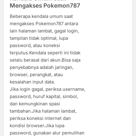
Mengakses Pokemon787
Beberapa kendala umum saat
mengakses Pokemon787 antara
lain halaman lambat, gagal login,
tampilan tidak optimal, lupa
password, atau koneksi
terputus.Kendala seperti ini tidak
selalu berasal dari akun.Bisa saja
penyebabnya adalah jaringan,
browser, perangkat, atau
kesalahan input data.
Jika login gagal, periksa username,
password, huruf kapital, simbol,
dan kemungkinan spasi
tambahan.Jika halaman lambat,
periksa koneksi internet dan
kondisi browser.Jika lupa
password, gunakan alur pemulihan