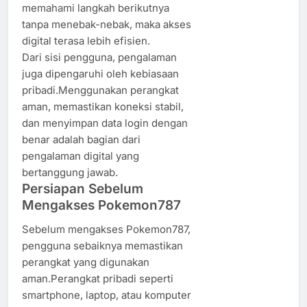
memahami langkah berikutnya
tanpa menebak-nebak, maka akses
digital terasa lebih efisien.
Dari sisi pengguna, pengalaman
juga dipengaruhi oleh kebiasaan
pribadi.Menggunakan perangkat
aman, memastikan koneksi stabil,
dan menyimpan data login dengan
benar adalah bagian dari
pengalaman digital yang
bertanggung jawab.
Persiapan Sebelum
Mengakses Pokemon787
Sebelum mengakses Pokemon787,
pengguna sebaiknya memastikan
perangkat yang digunakan
aman.Perangkat pribadi seperti
smartphone, laptop, atau komputer