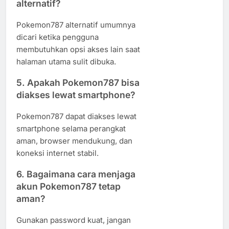
alternatif?
Pokemon787 alternatif umumnya
dicari ketika pengguna
membutuhkan opsi akses lain saat
halaman utama sulit dibuka.
5. Apakah Pokemon787 bisa
diakses lewat smartphone?
Pokemon787 dapat diakses lewat
smartphone selama perangkat
aman, browser mendukung, dan
koneksi internet stabil.
6. Bagaimana cara menjaga
akun Pokemon787 tetap
aman?
Gunakan password kuat, jangan