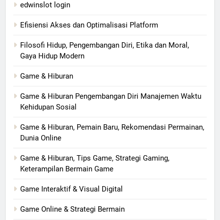
edwinslot login
Efisiensi Akses dan Optimalisasi Platform
Filosofi Hidup, Pengembangan Diri, Etika dan Moral,
Gaya Hidup Modern
Game & Hiburan
Game & Hiburan Pengembangan Diri Manajemen Waktu
Kehidupan Sosial
Game & Hiburan, Pemain Baru, Rekomendasi Permainan,
Dunia Online
Game & Hiburan, Tips Game, Strategi Gaming,
Keterampilan Bermain Game
Game Interaktif & Visual Digital
Game Online & Strategi Bermain