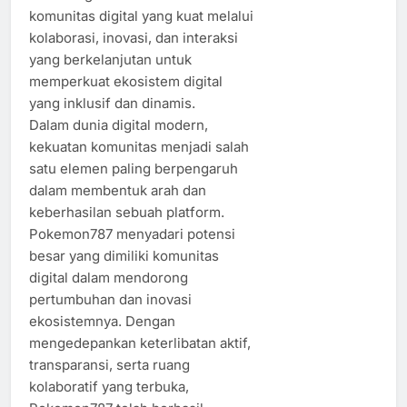
komunitas digital yang kuat melalui
kolaborasi, inovasi, dan interaksi
yang berkelanjutan untuk
memperkuat ekosistem digital
yang inklusif dan dinamis.
Dalam dunia digital modern,
kekuatan komunitas menjadi salah
satu elemen paling berpengaruh
dalam membentuk arah dan
keberhasilan sebuah platform.
Pokemon787 menyadari potensi
besar yang dimiliki komunitas
digital dalam mendorong
pertumbuhan dan inovasi
ekosistemnya. Dengan
mengedepankan keterlibatan aktif,
transparansi, serta ruang
kolaboratif yang terbuka,