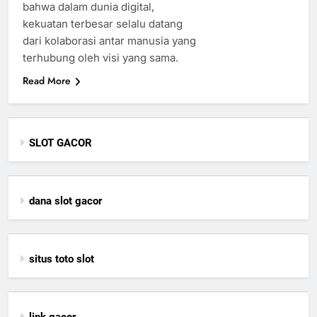
bahwa dalam dunia digital,
kekuatan terbesar selalu datang
dari kolaborasi antar manusia yang
terhubung oleh visi yang sama.
Read More
SLOT GACOR
dana slot gacor
situs toto slot