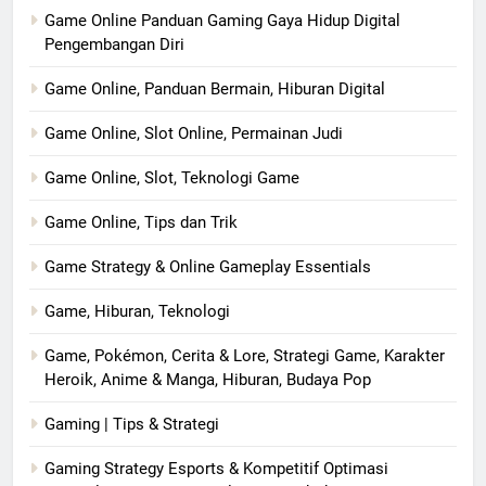
Game Online Panduan Gaming Gaya Hidup Digital
Pengembangan Diri
Game Online, Panduan Bermain, Hiburan Digital
Game Online, Slot Online, Permainan Judi
Game Online, Slot, Teknologi Game
Game Online, Tips dan Trik
Game Strategy & Online Gameplay Essentials
Game, Hiburan, Teknologi
Game, Pokémon, Cerita & Lore, Strategi Game, Karakter
Heroik, Anime & Manga, Hiburan, Budaya Pop
Gaming | Tips & Strategi
Gaming Strategy Esports & Kompetitif Optimasi