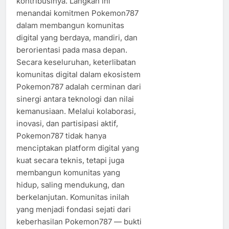
kontribusinya. Langkah ini
menandai komitmen Pokemon787
dalam membangun komunitas
digital yang berdaya, mandiri, dan
berorientasi pada masa depan.
Secara keseluruhan, keterlibatan
komunitas digital dalam ekosistem
Pokemon787 adalah cerminan dari
sinergi antara teknologi dan nilai
kemanusiaan. Melalui kolaborasi,
inovasi, dan partisipasi aktif,
Pokemon787 tidak hanya
menciptakan platform digital yang
kuat secara teknis, tetapi juga
membangun komunitas yang
hidup, saling mendukung, dan
berkelanjutan. Komunitas inilah
yang menjadi fondasi sejati dari
keberhasilan Pokemon787 — bukti