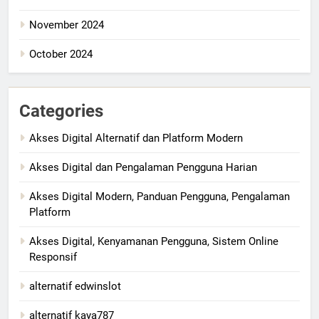
November 2024
October 2024
Categories
Akses Digital Alternatif dan Platform Modern
Akses Digital dan Pengalaman Pengguna Harian
Akses Digital Modern, Panduan Pengguna, Pengalaman
Platform
Akses Digital, Kenyamanan Pengguna, Sistem Online
Responsif
alternatif edwinslot
alternatif kaya787