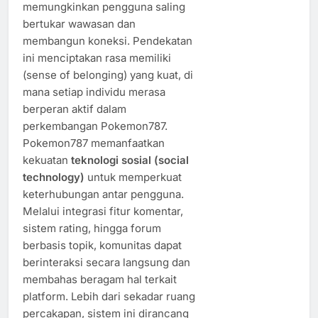
memungkinkan pengguna saling
bertukar wawasan dan
membangun koneksi. Pendekatan
ini menciptakan rasa memiliki
(sense of belonging) yang kuat, di
mana setiap individu merasa
berperan aktif dalam
perkembangan Pokemon787.
Pokemon787 memanfaatkan
kekuatan
teknologi sosial (social
technology)
untuk memperkuat
keterhubungan antar pengguna.
Melalui integrasi fitur komentar,
sistem rating, hingga forum
berbasis topik, komunitas dapat
berinteraksi secara langsung dan
membahas beragam hal terkait
platform. Lebih dari sekadar ruang
percakapan, sistem ini dirancang