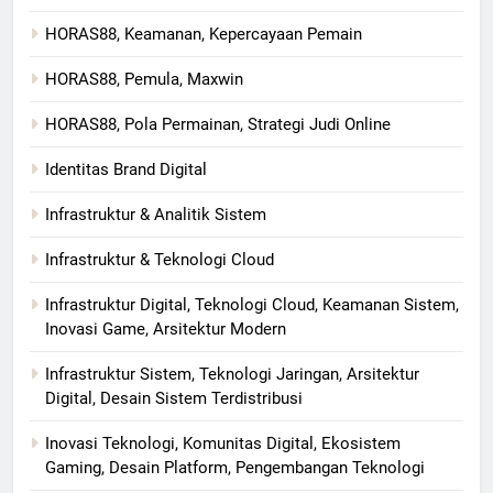
HORAS88, Keamanan, Kepercayaan Pemain
HORAS88, Pemula, Maxwin
HORAS88, Pola Permainan, Strategi Judi Online
Identitas Brand Digital
Infrastruktur & Analitik Sistem
Infrastruktur & Teknologi Cloud
Infrastruktur Digital, Teknologi Cloud, Keamanan Sistem,
Inovasi Game, Arsitektur Modern
Infrastruktur Sistem, Teknologi Jaringan, Arsitektur
Digital, Desain Sistem Terdistribusi
Inovasi Teknologi, Komunitas Digital, Ekosistem
Gaming, Desain Platform, Pengembangan Teknologi