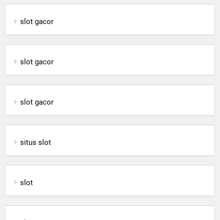
slot gacor
slot gacor
slot gacor
situs slot
slot