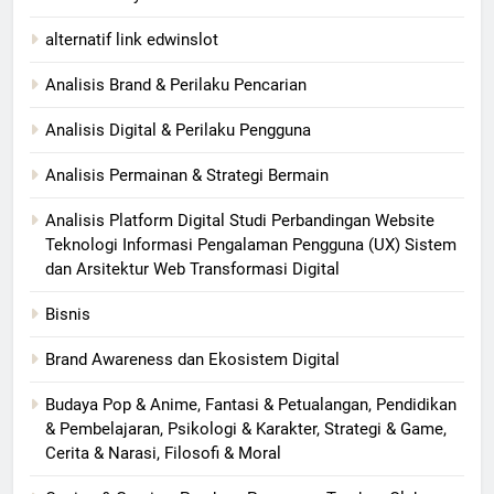
alternatif link edwinslot
Analisis Brand & Perilaku Pencarian
Analisis Digital & Perilaku Pengguna
Analisis Permainan & Strategi Bermain
Analisis Platform Digital Studi Perbandingan Website
Teknologi Informasi Pengalaman Pengguna (UX) Sistem
dan Arsitektur Web Transformasi Digital
Bisnis
Brand Awareness dan Ekosistem Digital
Budaya Pop & Anime, Fantasi & Petualangan, Pendidikan
& Pembelajaran, Psikologi & Karakter, Strategi & Game,
Cerita & Narasi, Filosofi & Moral