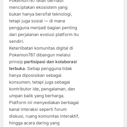
Pokemon787 telah berhasil
menciptakan ekosistem yang
bukan hanya bersifat teknologi,
tetapi juga sosial — di mana
pengguna menjadi bagian penting
dari perjalanan evolusi platform itu
sendiri.
Keterlibatan komunitas digital di
Pokemon787 dibangun melalui
prinsip
partisipasi dan kolaborasi
terbuka
. Setiap pengguna tidak
hanya diposisikan sebagai
konsumen, tetapi juga sebagai
kontributor ide, pengalaman, dan
umpan balik yang berharga.
Platform ini menyediakan berbagai
kanal interaksi seperti forum
diskusi, ruang komunitas interaktif,
hingga acara daring yang