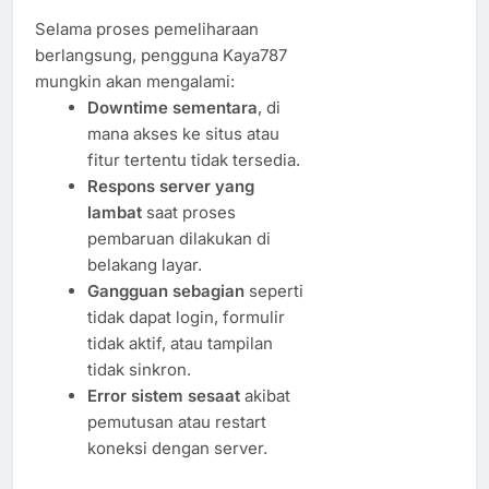
Selama proses pemeliharaan
berlangsung, pengguna Kaya787
mungkin akan mengalami:
Downtime sementara
, di
mana akses ke situs atau
fitur tertentu tidak tersedia.
Respons server yang
lambat
saat proses
pembaruan dilakukan di
belakang layar.
Gangguan sebagian
seperti
tidak dapat login, formulir
tidak aktif, atau tampilan
tidak sinkron.
Error sistem sesaat
akibat
pemutusan atau restart
koneksi dengan server.