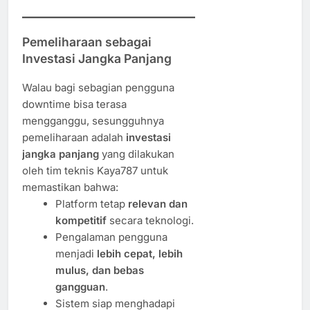
Pemeliharaan sebagai
Investasi Jangka Panjang
Walau bagi sebagian pengguna
downtime bisa terasa
mengganggu, sesungguhnya
pemeliharaan adalah
investasi
jangka panjang
yang dilakukan
oleh tim teknis Kaya787 untuk
memastikan bahwa:
Platform tetap
relevan dan
kompetitif
secara teknologi.
Pengalaman pengguna
menjadi
lebih cepat, lebih
mulus, dan bebas
gangguan
.
Sistem siap menghadapi