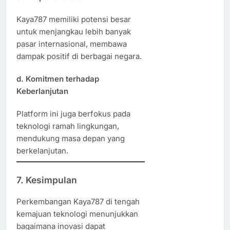
Kaya787 memiliki potensi besar
untuk menjangkau lebih banyak
pasar internasional, membawa
dampak positif di berbagai negara.
d. Komitmen terhadap
Keberlanjutan
Platform ini juga berfokus pada
teknologi ramah lingkungan,
mendukung masa depan yang
berkelanjutan.
7. Kesimpulan
Perkembangan Kaya787 di tengah
kemajuan teknologi menunjukkan
bagaimana inovasi dapat