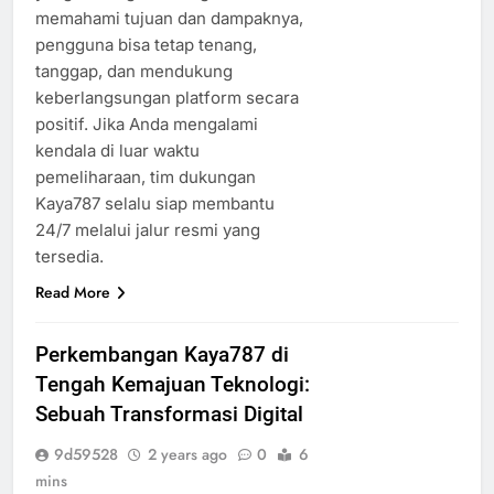
memahami tujuan dan dampaknya,
pengguna bisa tetap tenang,
tanggap, dan mendukung
keberlangsungan platform secara
positif. Jika Anda mengalami
kendala di luar waktu
pemeliharaan, tim dukungan
Kaya787 selalu siap membantu
24/7 melalui jalur resmi yang
tersedia.
Read More
Perkembangan Kaya787 di
Tengah Kemajuan Teknologi:
Sebuah Transformasi Digital
9d59528
2 years ago
0
6
mins