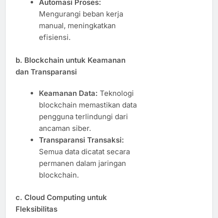
Automasi Proses:
Mengurangi beban kerja
manual, meningkatkan
efisiensi.
b. Blockchain untuk Keamanan
dan Transparansi
Keamanan Data:
Teknologi
blockchain memastikan data
pengguna terlindungi dari
ancaman siber.
Transparansi Transaksi:
Semua data dicatat secara
permanen dalam jaringan
blockchain.
c. Cloud Computing untuk
Fleksibilitas