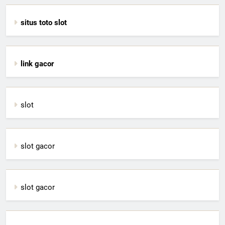
situs toto slot
link gacor
slot
slot gacor
slot gacor