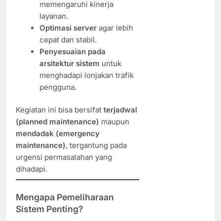
memengaruhi kinerja
layanan.
Optimasi server
agar lebih
cepat dan stabil.
Penyesuaian pada
arsitektur sistem
untuk
menghadapi lonjakan trafik
pengguna.
Kegiatan ini bisa bersifat
terjadwal
(planned maintenance)
maupun
mendadak (emergency
maintenance)
, tergantung pada
urgensi permasalahan yang
dihadapi.
Mengapa Pemeliharaan
Sistem Penting?