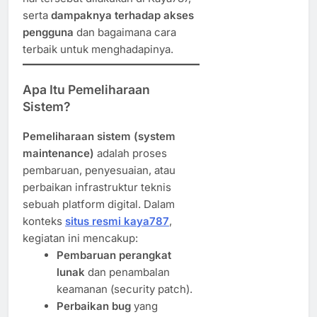
serta
dampaknya terhadap akses
pengguna
dan bagaimana cara
terbaik untuk menghadapinya.
Apa Itu Pemeliharaan
Sistem?
Pemeliharaan sistem (system
maintenance)
adalah proses
pembaruan, penyesuaian, atau
perbaikan infrastruktur teknis
sebuah platform digital. Dalam
konteks
situs resmi kaya787
,
kegiatan ini mencakup:
Pembaruan perangkat
lunak
dan penambalan
keamanan (security patch).
Perbaikan bug
yang