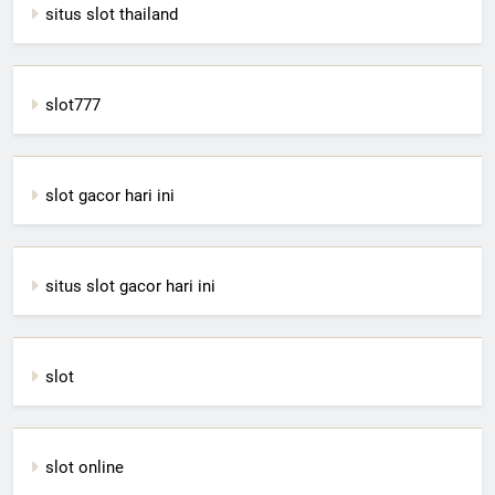
situs slot thailand
slot777
slot gacor hari ini
situs slot gacor hari ini
slot
slot online