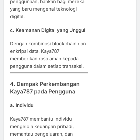
penggunaan, bahkan bagi mereka
yang baru mengenal teknologi
digital.
c. Keamanan Digital yang Unggul
Dengan kombinasi blockchain dan
enkripsi data, Kaya787
memberikan rasa aman kepada
pengguna dalam setiap transaksi.
4. Dampak Perkembangan
Kaya787 pada Pengguna
a. Individu
Kaya787 membantu individu
mengelola keuangan pribadi,
memantau pengeluaran, dan