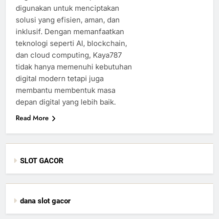
digunakan untuk menciptakan
solusi yang efisien, aman, dan
inklusif. Dengan memanfaatkan
teknologi seperti AI, blockchain,
dan cloud computing, Kaya787
tidak hanya memenuhi kebutuhan
digital modern tetapi juga
membantu membentuk masa
depan digital yang lebih baik.
Read More
SLOT GACOR
dana slot gacor