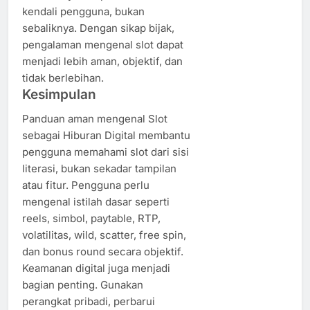
kendali pengguna, bukan
sebaliknya. Dengan sikap bijak,
pengalaman mengenal slot dapat
menjadi lebih aman, objektif, dan
tidak berlebihan.
Kesimpulan
Panduan aman mengenal Slot
sebagai Hiburan Digital membantu
pengguna memahami slot dari sisi
literasi, bukan sekadar tampilan
atau fitur. Pengguna perlu
mengenal istilah dasar seperti
reels, simbol, paytable, RTP,
volatilitas, wild, scatter, free spin,
dan bonus round secara objektif.
Keamanan digital juga menjadi
bagian penting. Gunakan
perangkat pribadi, perbarui