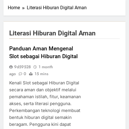
Home
Literasi Hiburan Digital Aman
Literasi Hiburan Digital Aman
Panduan Aman Mengenal
Slot sebagai Hiburan Digital
9d59528
1 month
ago
0
15 mins
Kenali Slot sebagai Hiburan Digital
secara aman dan objektif melalui
pemahaman istilah, fitur, keamanan
akses, serta literasi pengguna.
Perkembangan teknologi membuat
bentuk hiburan digital semakin
beragam. Pengguna kini dapat