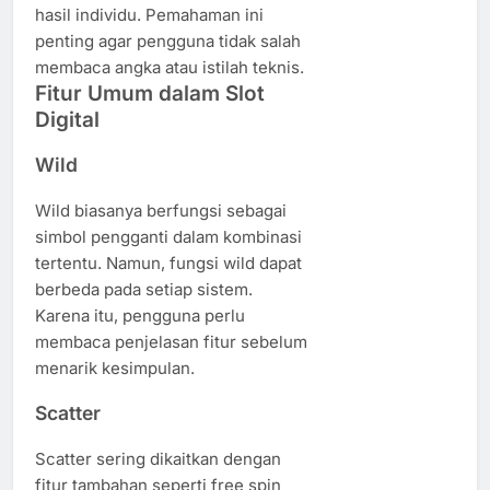
hasil individu. Pemahaman ini
penting agar pengguna tidak salah
membaca angka atau istilah teknis.
Fitur Umum dalam Slot
Digital
Wild
Wild biasanya berfungsi sebagai
simbol pengganti dalam kombinasi
tertentu. Namun, fungsi wild dapat
berbeda pada setiap sistem.
Karena itu, pengguna perlu
membaca penjelasan fitur sebelum
menarik kesimpulan.
Scatter
Scatter sering dikaitkan dengan
fitur tambahan seperti free spin