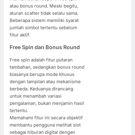
atau bonus round. Meski begitu,
aturan scatter tidak selalu sama.
Beberapa sistem memiliki syarat
jumlah simbol tertentu sebelum
fitur aktif.
Free Spin dan Bonus Round
Free spin adalah fitur putaran
tambahan, sedangkan bonus round
biasanya berupa mode khusus
dengan tampilan atau mekanisme
berbeda. Keduanya dirancang
untuk menambah variasi
pengalaman, bukan menjamin hasil
tertentu.
Memahami fitur ini secara objektif
membantu pengguna melihat slot
sebagai hiburan digital dengan