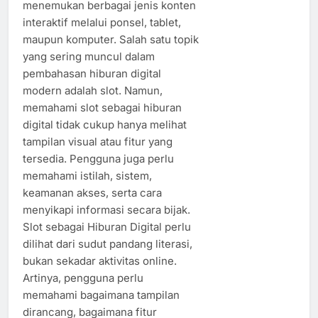
menemukan berbagai jenis konten
interaktif melalui ponsel, tablet,
maupun komputer. Salah satu topik
yang sering muncul dalam
pembahasan hiburan digital
modern adalah slot. Namun,
memahami slot sebagai hiburan
digital tidak cukup hanya melihat
tampilan visual atau fitur yang
tersedia. Pengguna juga perlu
memahami istilah, sistem,
keamanan akses, serta cara
menyikapi informasi secara bijak.
Slot sebagai Hiburan Digital perlu
dilihat dari sudut pandang literasi,
bukan sekadar aktivitas online.
Artinya, pengguna perlu
memahami bagaimana tampilan
dirancang, bagaimana fitur