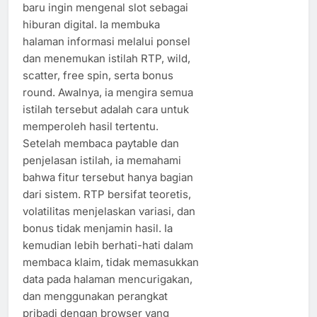
baru ingin mengenal slot sebagai
hiburan digital. Ia membuka
halaman informasi melalui ponsel
dan menemukan istilah RTP, wild,
scatter, free spin, serta bonus
round. Awalnya, ia mengira semua
istilah tersebut adalah cara untuk
memperoleh hasil tertentu.
Setelah membaca paytable dan
penjelasan istilah, ia memahami
bahwa fitur tersebut hanya bagian
dari sistem. RTP bersifat teoretis,
volatilitas menjelaskan variasi, dan
bonus tidak menjamin hasil. Ia
kemudian lebih berhati-hati dalam
membaca klaim, tidak memasukkan
data pada halaman mencurigakan,
dan menggunakan perangkat
pribadi dengan browser yang