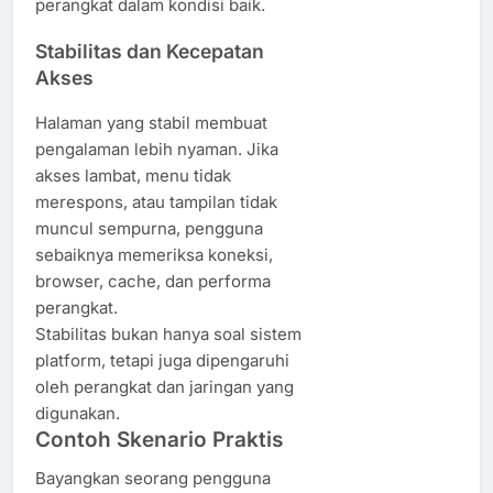
perangkat dalam kondisi baik.
Stabilitas dan Kecepatan
Akses
Halaman yang stabil membuat
pengalaman lebih nyaman. Jika
akses lambat, menu tidak
merespons, atau tampilan tidak
muncul sempurna, pengguna
sebaiknya memeriksa koneksi,
browser, cache, dan performa
perangkat.
Stabilitas bukan hanya soal sistem
platform, tetapi juga dipengaruhi
oleh perangkat dan jaringan yang
digunakan.
Contoh Skenario Praktis
Bayangkan seorang pengguna