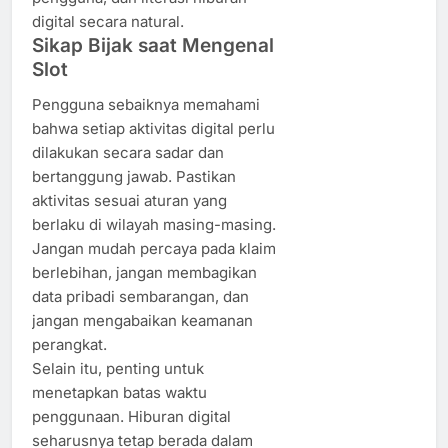
digital secara natural.
Sikap Bijak saat Mengenal
Slot
Pengguna sebaiknya memahami
bahwa setiap aktivitas digital perlu
dilakukan secara sadar dan
bertanggung jawab. Pastikan
aktivitas sesuai aturan yang
berlaku di wilayah masing-masing.
Jangan mudah percaya pada klaim
berlebihan, jangan membagikan
data pribadi sembarangan, dan
jangan mengabaikan keamanan
perangkat.
Selain itu, penting untuk
menetapkan batas waktu
penggunaan. Hiburan digital
seharusnya tetap berada dalam