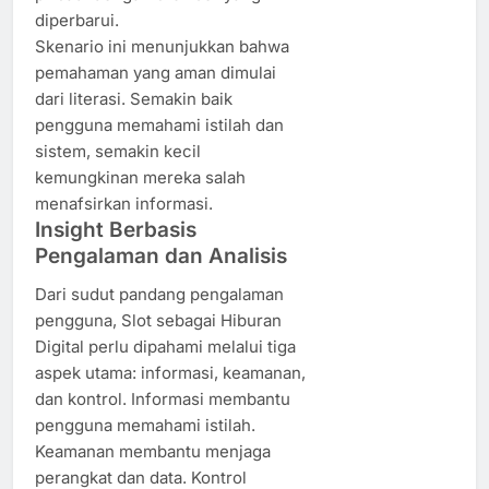
diperbarui.
Skenario ini menunjukkan bahwa
pemahaman yang aman dimulai
dari literasi. Semakin baik
pengguna memahami istilah dan
sistem, semakin kecil
kemungkinan mereka salah
menafsirkan informasi.
Insight Berbasis
Pengalaman dan Analisis
Dari sudut pandang pengalaman
pengguna, Slot sebagai Hiburan
Digital perlu dipahami melalui tiga
aspek utama: informasi, keamanan,
dan kontrol. Informasi membantu
pengguna memahami istilah.
Keamanan membantu menjaga
perangkat dan data. Kontrol