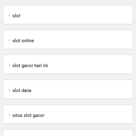
slot
slot online
slot gacor hari ini
slot dana
situs slot gacor