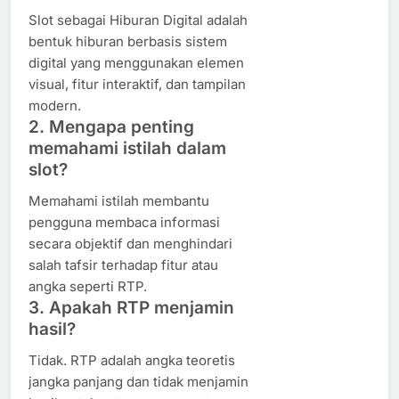
Slot sebagai Hiburan Digital adalah
bentuk hiburan berbasis sistem
digital yang menggunakan elemen
visual, fitur interaktif, dan tampilan
modern.
2. Mengapa penting
memahami istilah dalam
slot?
Memahami istilah membantu
pengguna membaca informasi
secara objektif dan menghindari
salah tafsir terhadap fitur atau
angka seperti RTP.
3. Apakah RTP menjamin
hasil?
Tidak. RTP adalah angka teoretis
jangka panjang dan tidak menjamin