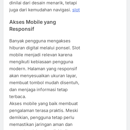
dinilai dari desain menarik, tetapi
juga dari kemudahan navigasi.
slot
Akses Mobile yang
Responsif
Banyak pengguna mengakses
hiburan digital melalui ponsel. Slot
mobile menjadi relevan karena
mengikuti kebiasaan pengguna
modern. Halaman yang responsif
akan menyesuaikan ukuran layar,
membuat tombol mudah disentuh,
dan menjaga informasi tetap
terbaca.
Akses mobile yang baik membuat
pengalaman terasa praktis. Meski
demikian, pengguna tetap perlu
memastikan jaringan aman dan