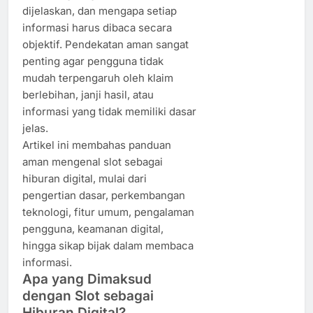
dijelaskan, dan mengapa setiap
informasi harus dibaca secara
objektif. Pendekatan aman sangat
penting agar pengguna tidak
mudah terpengaruh oleh klaim
berlebihan, janji hasil, atau
informasi yang tidak memiliki dasar
jelas.
Artikel ini membahas panduan
aman mengenal slot sebagai
hiburan digital, mulai dari
pengertian dasar, perkembangan
teknologi, fitur umum, pengalaman
pengguna, keamanan digital,
hingga sikap bijak dalam membaca
informasi.
Apa yang Dimaksud
dengan Slot sebagai
Hiburan Digital?