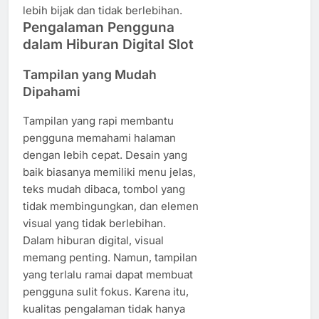
lebih bijak dan tidak berlebihan.
Pengalaman Pengguna
dalam Hiburan Digital Slot
Tampilan yang Mudah
Dipahami
Tampilan yang rapi membantu
pengguna memahami halaman
dengan lebih cepat. Desain yang
baik biasanya memiliki menu jelas,
teks mudah dibaca, tombol yang
tidak membingungkan, dan elemen
visual yang tidak berlebihan.
Dalam hiburan digital, visual
memang penting. Namun, tampilan
yang terlalu ramai dapat membuat
pengguna sulit fokus. Karena itu,
kualitas pengalaman tidak hanya