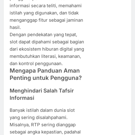
informasi secara teliti, memahami
istilah yang digunakan, dan tidak
menganggap fitur sebagai jaminan
hasil.
Dengan pendekatan yang tepat,
slot dapat dipahami sebagai bagian
dari ekosistem hiburan digital yang
membutuhkan literasi, keamanan,
dan kontrol penggunaan.
Mengapa Panduan Aman
Penting untuk Pengguna?
Menghindari Salah Tafsir
Informasi
Banyak istilah dalam dunia slot
yang sering disalahpahami.
Misalnya, RTP sering dianggap
sebagai angka kepastian, padahal