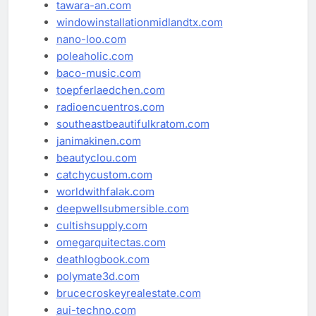
tawara-an.com
windowinstallationmidlandtx.com
nano-loo.com
poleaholic.com
baco-music.com
toepferlaedchen.com
radioencuentros.com
southeastbeautifulkratom.com
janimakinen.com
beautyclou.com
catchycustom.com
worldwithfalak.com
deepwellsubmersible.com
cultishsupply.com
omegarquitectas.com
deathlogbook.com
polymate3d.com
brucecroskeyrealestate.com
aui-techno.com