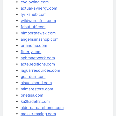
cyclowing.com
actual-synergy.com
lyrikshub.com
wildwordsfest.com
fabufluff.com
nimportnawak.com
angelisimashop.com
oriandme.com
fluerly.com
sphmnetwork.com
acte3editions.com
jaguarresources.com
geardurr.com
alsudaisoud.com
mimarestore.com
onetisa.com
ka2kadeh2.com
aldercarcarehome.com
mcsstreaming.com