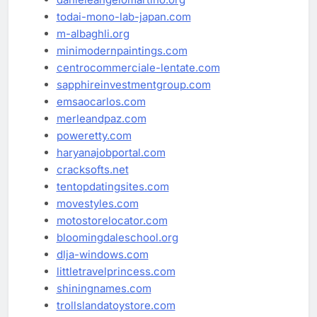
todai-mono-lab-japan.com
m-albaghli.org
minimodernpaintings.com
centrocommerciale-lentate.com
sapphireinvestmentgroup.com
emsaocarlos.com
merleandpaz.com
poweretty.com
haryanajobportal.com
cracksofts.net
tentopdatingsites.com
movestyles.com
motostorelocator.com
bloomingdaleschool.org
dlja-windows.com
littletravelprincess.com
shiningnames.com
trollslandatoystore.com