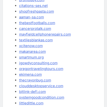
citations-ses.net
shopfreshpasta.com
aaman-sa.com
thebestfootballs.com
cancerprotalk.com
mayfieldcellphonerepairs.com
textilesblankas.com
xcitenow.com
makanarea.com
smartmum.org
jgowdyconsulting.com
oregontravelingtours.com
ekimena.com
thecrayonbug.com
clouddesktopservice.com
bitlink-defi.com
systemgoodcondition.com
littledittle.com