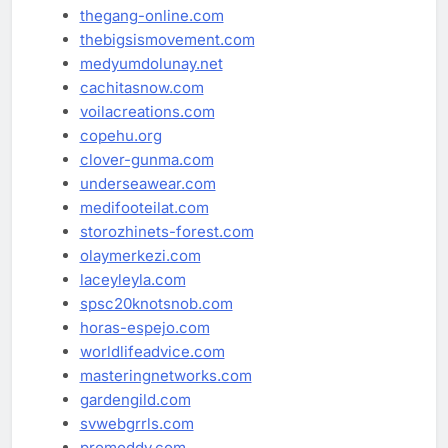
thegang-online.com
thebigsismovement.com
medyumdolunay.net
cachitasnow.com
voilacreations.com
copehu.org
clover-gunma.com
underseawear.com
medifooteilat.com
storozhinets-forest.com
olaymerkezi.com
laceyleyla.com
spsc20knotsnob.com
horas-espejo.com
worldlifeadvice.com
masteringnetworks.com
gardengild.com
svwebgrrls.com
promoddy.com