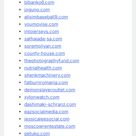
bibanko6.com
joguno.com
allsimbaseball9.com
youmovise.com
intojerseys.com
sathajada-sa.com
soremoiiyan.com
county-house.com
thephotographyfund.com
nutrialhealth.com
shenkmachinery.com
fatburnromania.com
demonslayeroutlet.com
xylonwatch.com
dashimaki-schranz.com
eazsocialmedia.com
jessicaleesocial.com
moscowrentestate.com
petuko.com