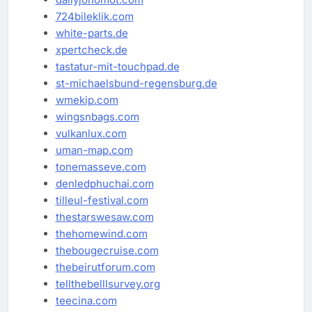
724bileklik.com
white-parts.de
xpertcheck.de
tastatur-mit-touchpad.de
st-michaelsbund-regensburg.de
wmekip.com
wingsnbags.com
vulkanlux.com
uman-map.com
tonemasseve.com
denledphuchai.com
tilleul-festival.com
thestarswesaw.com
thehomewind.com
thebougecruise.com
thebeirutforum.com
tellthebelllsurvey.org
teecina.com