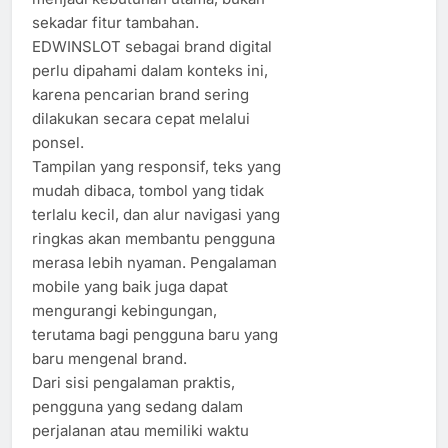
sekadar fitur tambahan.
EDWINSLOT sebagai brand digital
perlu dipahami dalam konteks ini,
karena pencarian brand sering
dilakukan secara cepat melalui
ponsel.
Tampilan yang responsif, teks yang
mudah dibaca, tombol yang tidak
terlalu kecil, dan alur navigasi yang
ringkas akan membantu pengguna
merasa lebih nyaman. Pengalaman
mobile yang baik juga dapat
mengurangi kebingungan,
terutama bagi pengguna baru yang
baru mengenal brand.
Dari sisi pengalaman praktis,
pengguna yang sedang dalam
perjalanan atau memiliki waktu