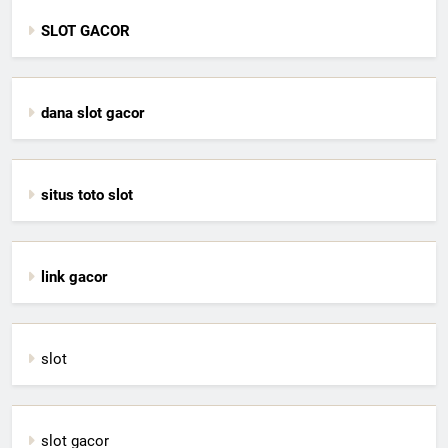
SLOT GACOR
dana slot gacor
situs toto slot
link gacor
slot
slot gacor