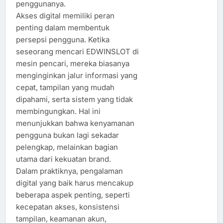
penggunanya.
Akses digital memiliki peran
penting dalam membentuk
persepsi pengguna. Ketika
seseorang mencari EDWINSLOT di
mesin pencari, mereka biasanya
menginginkan jalur informasi yang
cepat, tampilan yang mudah
dipahami, serta sistem yang tidak
membingungkan. Hal ini
menunjukkan bahwa kenyamanan
pengguna bukan lagi sekadar
pelengkap, melainkan bagian
utama dari kekuatan brand.
Dalam praktiknya, pengalaman
digital yang baik harus mencakup
beberapa aspek penting, seperti
kecepatan akses, konsistensi
tampilan, keamanan akun,