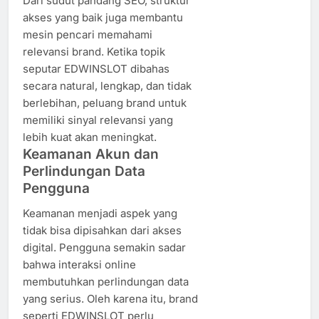
Dari sudut pandang SEO, struktur
akses yang baik juga membantu
mesin pencari memahami
relevansi brand. Ketika topik
seputar EDWINSLOT dibahas
secara natural, lengkap, dan tidak
berlebihan, peluang brand untuk
memiliki sinyal relevansi yang
lebih kuat akan meningkat.
Keamanan Akun dan
Perlindungan Data
Pengguna
Keamanan menjadi aspek yang
tidak bisa dipisahkan dari akses
digital. Pengguna semakin sadar
bahwa interaksi online
membutuhkan perlindungan data
yang serius. Oleh karena itu, brand
seperti EDWINSLOT perlu