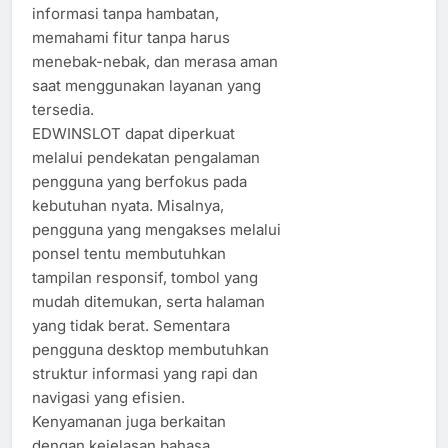
informasi tanpa hambatan,
memahami fitur tanpa harus
menebak-nebak, dan merasa aman
saat menggunakan layanan yang
tersedia.
EDWINSLOT dapat diperkuat
melalui pendekatan pengalaman
pengguna yang berfokus pada
kebutuhan nyata. Misalnya,
pengguna yang mengakses melalui
ponsel tentu membutuhkan
tampilan responsif, tombol yang
mudah ditemukan, serta halaman
yang tidak berat. Sementara
pengguna desktop membutuhkan
struktur informasi yang rapi dan
navigasi yang efisien.
Kenyamanan juga berkaitan
dengan kejelasan bahasa.