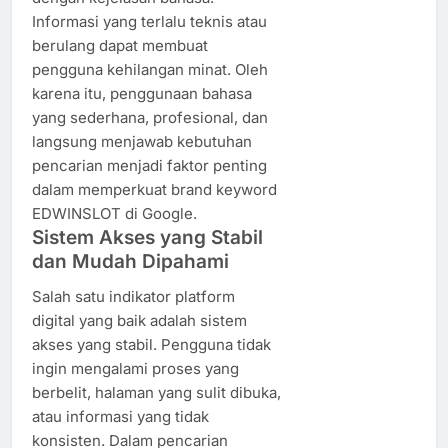
Informasi yang terlalu teknis atau
berulang dapat membuat
pengguna kehilangan minat. Oleh
karena itu, penggunaan bahasa
yang sederhana, profesional, dan
langsung menjawab kebutuhan
pencarian menjadi faktor penting
dalam memperkuat brand keyword
EDWINSLOT di Google.
Sistem Akses yang Stabil
dan Mudah Dipahami
Salah satu indikator platform
digital yang baik adalah sistem
akses yang stabil. Pengguna tidak
ingin mengalami proses yang
berbelit, halaman yang sulit dibuka,
atau informasi yang tidak
konsisten. Dalam pencarian