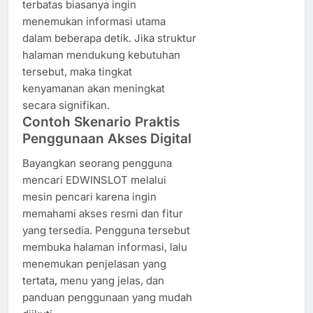
terbatas biasanya ingin
menemukan informasi utama
dalam beberapa detik. Jika struktur
halaman mendukung kebutuhan
tersebut, maka tingkat
kenyamanan akan meningkat
secara signifikan.
Contoh Skenario Praktis
Penggunaan Akses Digital
Bayangkan seorang pengguna
mencari EDWINSLOT melalui
mesin pencari karena ingin
memahami akses resmi dan fitur
yang tersedia. Pengguna tersebut
membuka halaman informasi, lalu
menemukan penjelasan yang
tertata, menu yang jelas, dan
panduan penggunaan yang mudah