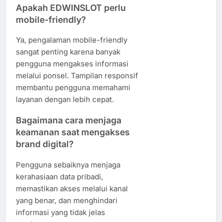
Apakah EDWINSLOT perlu
mobile-friendly?
Ya, pengalaman mobile-friendly
sangat penting karena banyak
pengguna mengakses informasi
melalui ponsel. Tampilan responsif
membantu pengguna memahami
layanan dengan lebih cepat.
Bagaimana cara menjaga
keamanan saat mengakses
brand digital?
Pengguna sebaiknya menjaga
kerahasiaan data pribadi,
memastikan akses melalui kanal
yang benar, dan menghindari
informasi yang tidak jelas