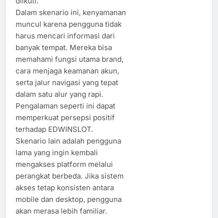
diikuti.
Dalam skenario ini, kenyamanan
muncul karena pengguna tidak
harus mencari informasi dari
banyak tempat. Mereka bisa
memahami fungsi utama brand,
cara menjaga keamanan akun,
serta jalur navigasi yang tepat
dalam satu alur yang rapi.
Pengalaman seperti ini dapat
memperkuat persepsi positif
terhadap EDWINSLOT.
Skenario lain adalah pengguna
lama yang ingin kembali
mengakses platform melalui
perangkat berbeda. Jika sistem
akses tetap konsisten antara
mobile dan desktop, pengguna
akan merasa lebih familiar.