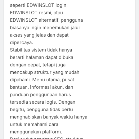
seperti EDWINSLOT login,
EDWINSLOT resmi, atau
EDWINSLOT alternatif, pengguna
biasanya ingin menemukan jalur
akses yang jelas dan dapat
dipercaya.
Stabilitas sistem tidak hanya
berarti halaman dapat dibuka
dengan cepat, tetapi juga
mencakup struktur yang mudah
dipahami. Menu utama, pusat
bantuan, informasi akun, dan
panduan penggunaan harus
tersedia secara logis. Dengan
begitu, pengguna tidak perlu
menghabiskan banyak waktu hanya
untuk memahami cara
menggunakan platform.