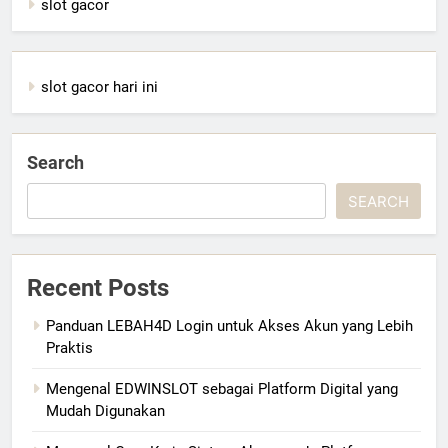
slot gacor
slot gacor hari ini
Search
SEARCH
Recent Posts
Panduan LEBAH4D Login untuk Akses Akun yang Lebih
Praktis
Mengenal EDWINSLOT sebagai Platform Digital yang
Mudah Digunakan