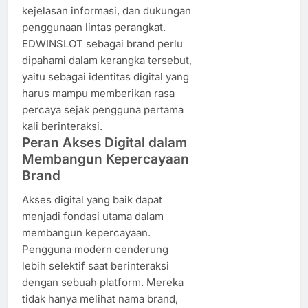
kejelasan informasi, dan dukungan
penggunaan lintas perangkat.
EDWINSLOT sebagai brand perlu
dipahami dalam kerangka tersebut,
yaitu sebagai identitas digital yang
harus mampu memberikan rasa
percaya sejak pengguna pertama
kali berinteraksi.
Peran Akses Digital dalam
Membangun Kepercayaan
Brand
Akses digital yang baik dapat
menjadi fondasi utama dalam
membangun kepercayaan.
Pengguna modern cenderung
lebih selektif saat berinteraksi
dengan sebuah platform. Mereka
tidak hanya melihat nama brand,