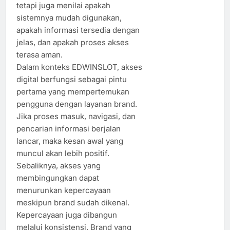
tetapi juga menilai apakah
sistemnya mudah digunakan,
apakah informasi tersedia dengan
jelas, dan apakah proses akses
terasa aman.
Dalam konteks EDWINSLOT, akses
digital berfungsi sebagai pintu
pertama yang mempertemukan
pengguna dengan layanan brand.
Jika proses masuk, navigasi, dan
pencarian informasi berjalan
lancar, maka kesan awal yang
muncul akan lebih positif.
Sebaliknya, akses yang
membingungkan dapat
menurunkan kepercayaan
meskipun brand sudah dikenal.
Kepercayaan juga dibangun
melalui konsistensi. Brand yang