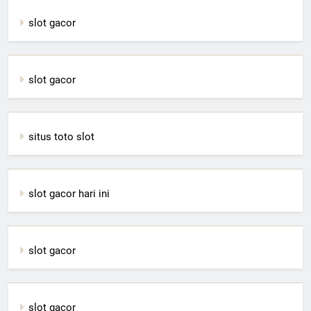
slot gacor
slot gacor
situs toto slot
slot gacor hari ini
slot gacor
slot gacor