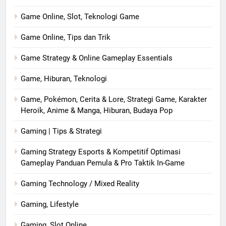
Game Online, Slot, Teknologi Game
Game Online, Tips dan Trik
Game Strategy & Online Gameplay Essentials
Game, Hiburan, Teknologi
Game, Pokémon, Cerita & Lore, Strategi Game, Karakter
Heroik, Anime & Manga, Hiburan, Budaya Pop
Gaming | Tips & Strategi
Gaming Strategy Esports & Kompetitif Optimasi
Gameplay Panduan Pemula & Pro Taktik In-Game
Gaming Technology / Mixed Reality
Gaming, Lifestyle
Gaming, Slot Online