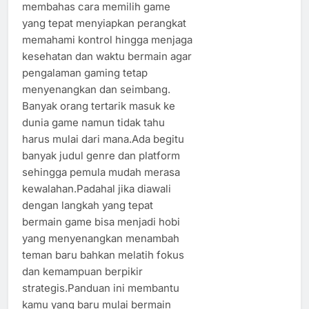
membahas cara memilih game
yang tepat menyiapkan perangkat
memahami kontrol hingga menjaga
kesehatan dan waktu bermain agar
pengalaman gaming tetap
menyenangkan dan seimbang.
Banyak orang tertarik masuk ke
dunia game namun tidak tahu
harus mulai dari mana.Ada begitu
banyak judul genre dan platform
sehingga pemula mudah merasa
kewalahan.Padahal jika diawali
dengan langkah yang tepat
bermain game bisa menjadi hobi
yang menyenangkan menambah
teman baru bahkan melatih fokus
dan kemampuan berpikir
strategis.Panduan ini membantu
kamu yang baru mulai bermain