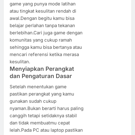
game yang punya mode latihan
atau tingkat kesulitan rendah di
awal.Dengan begitu kamu bisa
belajar perlahan tanpa tekanan
berlebihan.Cari juga game dengan
komunitas yang cukup ramah
sehingga kamu bisa bertanya atau
mencari referensi ketika merasa
kesulitan.
Menyiapkan Perangkat
dan Pengaturan Dasar
Setelah menentukan game
pastikan perangkat yang kamu
gunakan sudah cukup
nyaman.Bukan berarti harus paling
canggih tetapi setidaknya stabil
dan tidak membuatmu cepat
lelah.Pada PC atau laptop pastikan