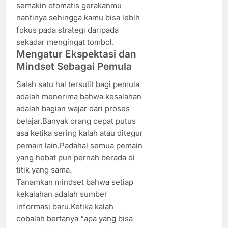
semakin otomatis gerakanmu
nantinya sehingga kamu bisa lebih
fokus pada strategi daripada
sekadar mengingat tombol.
Mengatur Ekspektasi dan
Mindset Sebagai Pemula
Salah satu hal tersulit bagi pemula
adalah menerima bahwa kesalahan
adalah bagian wajar dari proses
belajar.Banyak orang cepat putus
asa ketika sering kalah atau ditegur
pemain lain.Padahal semua pemain
yang hebat pun pernah berada di
titik yang sama.
Tanamkan mindset bahwa setiap
kekalahan adalah sumber
informasi baru.Ketika kalah
cobalah bertanya “apa yang bisa