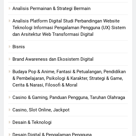
Analisis Permainan & Strategi Bermain
Analisis Platform Digital Studi Perbandingan Website
Teknologi Informasi Pengalaman Pengguna (UX) Sistem
dan Arsitektur Web Transformasi Digital
Bisnis
Brand Awareness dan Ekosistem Digital
Budaya Pop & Anime, Fantasi & Petualangan, Pendidikan
& Pembelajaran, Psikologi & Karakter, Strategi & Game,
Cerita & Narasi, Filosofi & Moral
Casino & Gaming, Panduan Pengguna, Taruhan Olahraga
Casino, Slot Online, Jackpot
Desain & Teknologi
Desain Digital & Pengalaman Pengguna