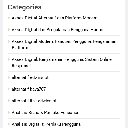
Categories
Akses Digital Alternatif dan Platform Modern
Akses Digital dan Pengalaman Pengguna Harian
Akses Digital Modern, Panduan Pengguna, Pengalaman
Platform
Akses Digital, Kenyamanan Pengguna, Sistem Online
Responsif
alternatif edwinslot
alternatif kaya787
alternatif link edwinslot
Analisis Brand & Perilaku Pencarian
Analisis Digital & Perilaku Pengguna