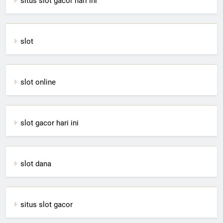
situs slot gacor hari ini
slot
slot online
slot gacor hari ini
slot dana
situs slot gacor