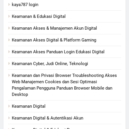
kaya787 login
Keamanan & Edukasi Digital
Keamanan Akses & Manajemen Akun Digital
Keamanan Akses Digital & Platform Gaming
Keamanan Akses Panduan Login Edukasi Digital
Keamanan Cyber, Judi Online, Teknologi
Keamanan dan Privasi Browser Troubleshooting Akses
Web Manajemen Cookies dan Sesi Optimasi
Pengalaman Pengguna Panduan Browser Mobile dan
Desktop
Keamanan Digital
Keamanan Digital & Autentikasi Akun