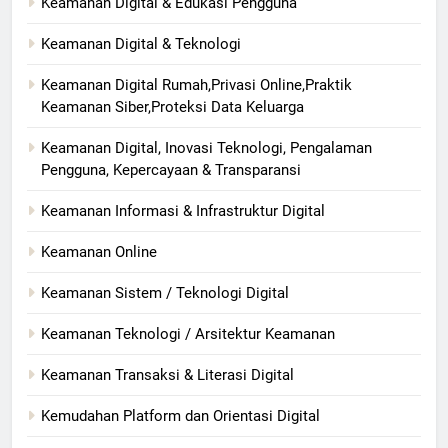
Keamanan Digital & Edukasi Pengguna
Keamanan Digital & Teknologi
Keamanan Digital Rumah,Privasi Online,Praktik
Keamanan Siber,Proteksi Data Keluarga
Keamanan Digital, Inovasi Teknologi, Pengalaman
Pengguna, Kepercayaan & Transparansi
Keamanan Informasi & Infrastruktur Digital
Keamanan Online
Keamanan Sistem / Teknologi Digital
Keamanan Teknologi / Arsitektur Keamanan
Keamanan Transaksi & Literasi Digital
Kemudahan Platform dan Orientasi Digital