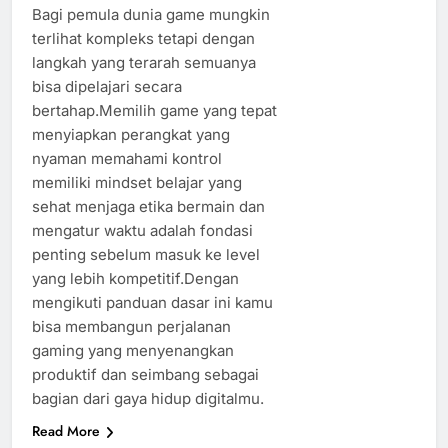
Bagi pemula dunia game mungkin
terlihat kompleks tetapi dengan
langkah yang terarah semuanya
bisa dipelajari secara
bertahap.Memilih game yang tepat
menyiapkan perangkat yang
nyaman memahami kontrol
memiliki mindset belajar yang
sehat menjaga etika bermain dan
mengatur waktu adalah fondasi
penting sebelum masuk ke level
yang lebih kompetitif.Dengan
mengikuti panduan dasar ini kamu
bisa membangun perjalanan
gaming yang menyenangkan
produktif dan seimbang sebagai
bagian dari gaya hidup digitalmu.
Read More