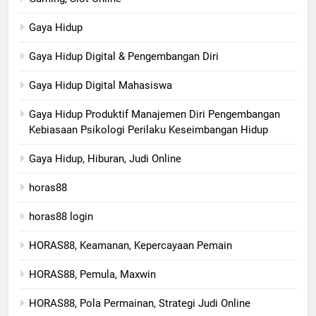
Gaya Hidup
Gaya Hidup Digital & Pengembangan Diri
Gaya Hidup Digital Mahasiswa
Gaya Hidup Produktif Manajemen Diri Pengembangan
Kebiasaan Psikologi Perilaku Keseimbangan Hidup
Gaya Hidup, Hiburan, Judi Online
horas88
horas88 login
HORAS88, Keamanan, Kepercayaan Pemain
HORAS88, Pemula, Maxwin
HORAS88, Pola Permainan, Strategi Judi Online