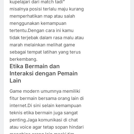
kupelajari dari match tadi”
misalnya posisi terlalu maju kurang
memperhatikan map atau salah
menggunakan kemampuan
tertentu.Dengan cara ini kamu
tidak terjebak dalam rasa malu atau
marah melainkan melihat game
sebagai tempat latihan yang terus
berkembang.
Etika Bermain dan
Interaksi dengan Pemain
Lain
Game modern umumnya memiliki
fitur bermain bersama orang lain di
internet.Di sini selain kemampuan
teknis etika bermain juga sangat
penting.Jaga komunikasi di chat
atau voice agar tetap sopan hindari