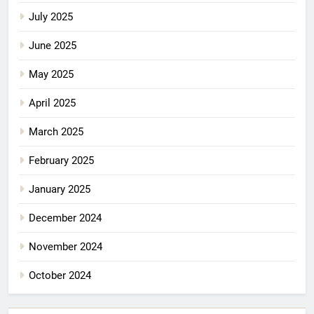
July 2025
June 2025
May 2025
April 2025
March 2025
February 2025
January 2025
December 2024
November 2024
October 2024