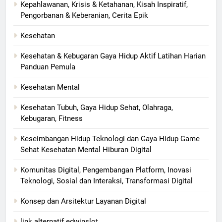
Kepahlawanan, Krisis & Ketahanan, Kisah Inspiratif,
Pengorbanan & Keberanian, Cerita Epik
Kesehatan
Kesehatan & Kebugaran Gaya Hidup Aktif Latihan Harian
Panduan Pemula
Kesehatan Mental
Kesehatan Tubuh, Gaya Hidup Sehat, Olahraga,
Kebugaran, Fitness
Keseimbangan Hidup Teknologi dan Gaya Hidup Game
Sehat Kesehatan Mental Hiburan Digital
Komunitas Digital, Pengembangan Platform, Inovasi
Teknologi, Sosial dan Interaksi, Transformasi Digital
Konsep dan Arsitektur Layanan Digital
link alternatif edwinslot