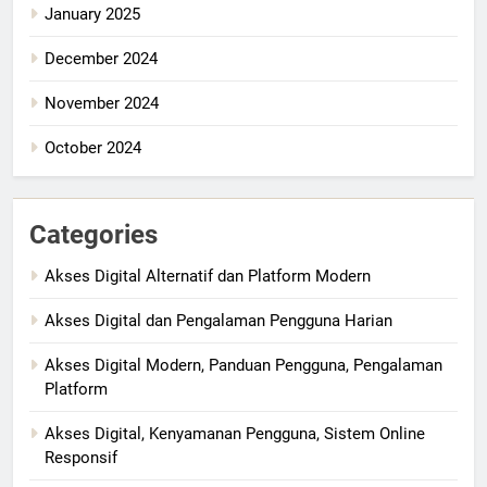
January 2025
December 2024
November 2024
October 2024
Categories
Akses Digital Alternatif dan Platform Modern
Akses Digital dan Pengalaman Pengguna Harian
Akses Digital Modern, Panduan Pengguna, Pengalaman
Platform
Akses Digital, Kenyamanan Pengguna, Sistem Online
Responsif