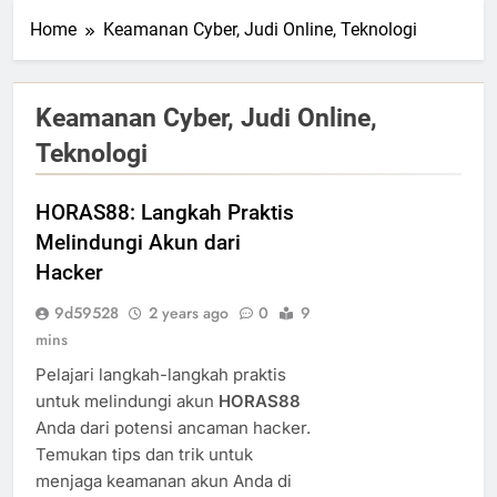
Home
Keamanan Cyber, Judi Online, Teknologi
Keamanan Cyber, Judi Online,
Teknologi
HORAS88: Langkah Praktis
Melindungi Akun dari
Hacker
9d59528
2 years ago
0
9
mins
Pelajari langkah-langkah praktis
untuk melindungi akun
HORAS88
Anda dari potensi ancaman hacker.
Temukan tips dan trik untuk
menjaga keamanan akun Anda di