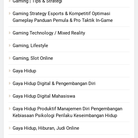
Gaming | Tips & Strategi
Gaming Strategy Esports & Kompetitif Optimasi
Gameplay Panduan Pemula & Pro Taktik In-Game
Gaming Technology / Mixed Reality
Gaming, Lifestyle
Gaming, Slot Online
Gaya Hidup
Gaya Hidup Digital & Pengembangan Diri
Gaya Hidup Digital Mahasiswa
Gaya Hidup Produktif Manajemen Diri Pengembangan
Kebiasaan Psikologi Perilaku Keseimbangan Hidup
Gaya Hidup, Hiburan, Judi Online