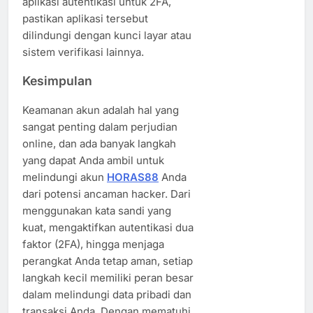
aplikasi autentikasi untuk 2FA,
pastikan aplikasi tersebut
dilindungi dengan kunci layar atau
sistem verifikasi lainnya.
Kesimpulan
Keamanan akun adalah hal yang
sangat penting dalam perjudian
online, dan ada banyak langkah
yang dapat Anda ambil untuk
melindungi akun
HORAS88
Anda
dari potensi ancaman hacker. Dari
menggunakan kata sandi yang
kuat, mengaktifkan autentikasi dua
faktor (2FA), hingga menjaga
perangkat Anda tetap aman, setiap
langkah kecil memiliki peran besar
dalam melindungi data pribadi dan
transaksi Anda. Dengan mematuhi