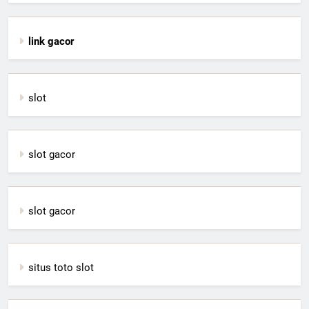
link gacor
slot
slot gacor
slot gacor
situs toto slot