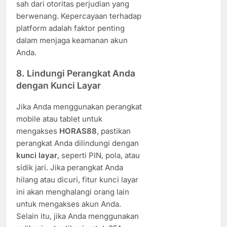
sah dari otoritas perjudian yang
berwenang. Kepercayaan terhadap
platform adalah faktor penting
dalam menjaga keamanan akun
Anda.
8. Lindungi Perangkat Anda
dengan Kunci Layar
Jika Anda menggunakan perangkat
mobile atau tablet untuk
mengakses
HORAS88
, pastikan
perangkat Anda dilindungi dengan
kunci layar
, seperti PIN, pola, atau
sidik jari. Jika perangkat Anda
hilang atau dicuri, fitur kunci layar
ini akan menghalangi orang lain
untuk mengakses akun Anda.
Selain itu, jika Anda menggunakan