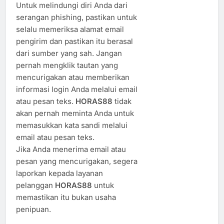
Untuk melindungi diri Anda dari
serangan phishing, pastikan untuk
selalu memeriksa alamat email
pengirim dan pastikan itu berasal
dari sumber yang sah. Jangan
pernah mengklik tautan yang
mencurigakan atau memberikan
informasi login Anda melalui email
atau pesan teks.
HORAS88
tidak
akan pernah meminta Anda untuk
memasukkan kata sandi melalui
email atau pesan teks.
Jika Anda menerima email atau
pesan yang mencurigakan, segera
laporkan kepada layanan
pelanggan
HORAS88
untuk
memastikan itu bukan usaha
penipuan.