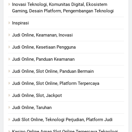
Inovasi Teknologi, Komunitas Digital, Ekosistem
Gaming, Desain Platform, Pengembangan Teknologi
Inspirasi
Judi Online, Keamanan, Inovasi
Judi Online, Kesetiaan Pengguna
Judi Online, Panduan Keamanan
Judi Online, Slot Online, Panduan Bermain
Judi Online, Slot Online, Platform Terpercaya
Judi Online, Slot, Jackpot
Judi Online, Taruhan
Judi Slot Online, Teknologi Perjudian, Platform Judi
Kasino Online Aman Slot Online Terpercaya Teknologi