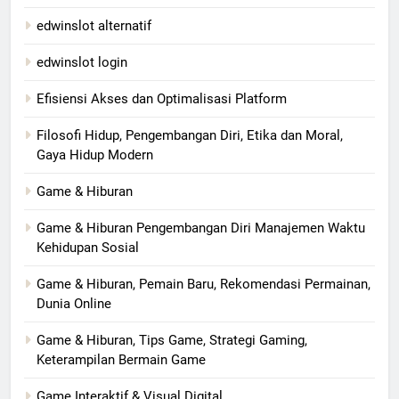
edwinslot alternatif
edwinslot login
Efisiensi Akses dan Optimalisasi Platform
Filosofi Hidup, Pengembangan Diri, Etika dan Moral,
Gaya Hidup Modern
Game & Hiburan
Game & Hiburan Pengembangan Diri Manajemen Waktu
Kehidupan Sosial
Game & Hiburan, Pemain Baru, Rekomendasi Permainan,
Dunia Online
Game & Hiburan, Tips Game, Strategi Gaming,
Keterampilan Bermain Game
Game Interaktif & Visual Digital