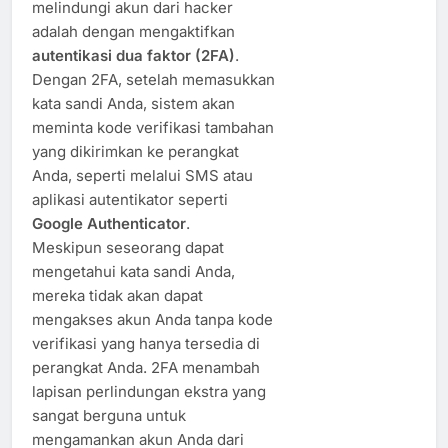
melindungi akun dari hacker
adalah dengan mengaktifkan
autentikasi dua faktor (2FA)
.
Dengan 2FA, setelah memasukkan
kata sandi Anda, sistem akan
meminta kode verifikasi tambahan
yang dikirimkan ke perangkat
Anda, seperti melalui SMS atau
aplikasi autentikator seperti
Google Authenticator
.
Meskipun seseorang dapat
mengetahui kata sandi Anda,
mereka tidak akan dapat
mengakses akun Anda tanpa kode
verifikasi yang hanya tersedia di
perangkat Anda. 2FA menambah
lapisan perlindungan ekstra yang
sangat berguna untuk
mengamankan akun Anda dari