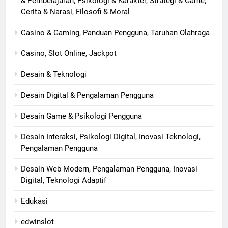
& Pembelajaran, Psikologi & Karakter, Strategi & Game,
Cerita & Narasi, Filosofi & Moral
Casino & Gaming, Panduan Pengguna, Taruhan Olahraga
Casino, Slot Online, Jackpot
Desain & Teknologi
Desain Digital & Pengalaman Pengguna
Desain Game & Psikologi Pengguna
Desain Interaksi, Psikologi Digital, Inovasi Teknologi,
Pengalaman Pengguna
Desain Web Modern, Pengalaman Pengguna, Inovasi
Digital, Teknologi Adaptif
Edukasi
edwinslot