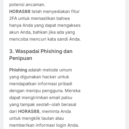
potensi ancaman.
HORAS88
telah menyediakan fitur
2FA untuk memastikan bahwa
hanya Anda yang dapat mengakses
akun Anda, bahkan jika ada yang
mencoba mencuri kata sandi Anda.
3. Waspadai Phishing dan
Penipuan
Phishing
adalah metode umum
yang digunakan hacker untuk
mendapatkan informasi pribadi
dengan menipu pengguna. Mereka
dapat mengirimkan email palsu
yang tampak seolah-olah berasal
dari
HORAS88
, meminta Anda
untuk mengklik tautan atau
memberikan informasi login Anda.