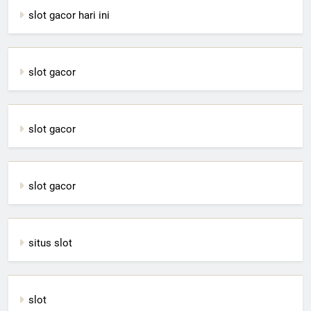
slot gacor hari ini
slot gacor
slot gacor
slot gacor
situs slot
slot