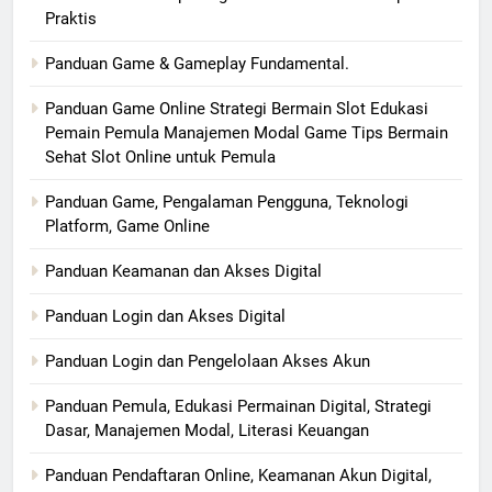
Praktis
Panduan Game & Gameplay Fundamental.
Panduan Game Online Strategi Bermain Slot Edukasi
Pemain Pemula Manajemen Modal Game Tips Bermain
Sehat Slot Online untuk Pemula
Panduan Game, Pengalaman Pengguna, Teknologi
Platform, Game Online
Panduan Keamanan dan Akses Digital
Panduan Login dan Akses Digital
Panduan Login dan Pengelolaan Akses Akun
Panduan Pemula, Edukasi Permainan Digital, Strategi
Dasar, Manajemen Modal, Literasi Keuangan
Panduan Pendaftaran Online, Keamanan Akun Digital,