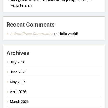
Mengenal KAYA787 melalui Konsep Layanan Digital
yang Terarah
Recent Comments
A WordPress Commenter
on
Hello world!
Archives
July 2026
June 2026
May 2026
April 2026
March 2026