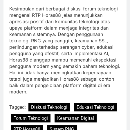
Kesimpulan dari berbagai diskusi forum teknologi
mengenai RTP Horas88 jelas menunjukkan
apresiasi positif dari komunitas teknologi atas
upaya platform dalam menjaga integritas dan
keamanan sistemnya. Dengan penggunaan
teknologi RNG yang canggih, keamanan SSL,
perlindungan terhadap serangan cyber, edukasi
pengguna yang efektif, serta implementasi AI,
Horas88 dianggap mampu memenuhi ekspektasi
pengguna modern yang semakin paham teknologi.
Hal ini tidak hanya meningkatkan kepercayaan
tetapi juga menjadikan Horas88 sebagai contoh
baik dalam pengelolaan platform digital di era
modern.
Tagged:
Diskusi Teknologi
Edukasi Teknologi
Forum Teknologi
Keamanan Digital
RTP Horas88
Sistem RNG