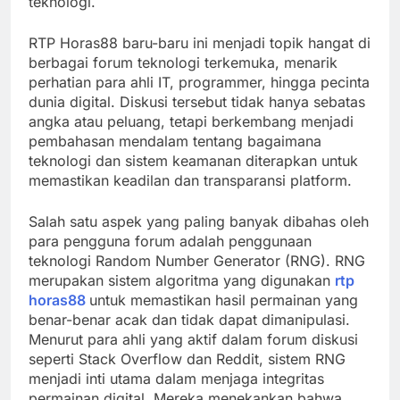
teknologi.
RTP Horas88 baru-baru ini menjadi topik hangat di
berbagai forum teknologi terkemuka, menarik
perhatian para ahli IT, programmer, hingga pecinta
dunia digital. Diskusi tersebut tidak hanya sebatas
angka atau peluang, tetapi berkembang menjadi
pembahasan mendalam tentang bagaimana
teknologi dan sistem keamanan diterapkan untuk
memastikan keadilan dan transparansi platform.
Salah satu aspek yang paling banyak dibahas oleh
para pengguna forum adalah penggunaan
teknologi Random Number Generator (RNG). RNG
merupakan sistem algoritma yang digunakan
rtp
horas88
untuk memastikan hasil permainan yang
benar-benar acak dan tidak dapat dimanipulasi.
Menurut para ahli yang aktif dalam forum diskusi
seperti Stack Overflow dan Reddit, sistem RNG
menjadi inti utama dalam menjaga integritas
permainan digital. Mereka menekankan bahwa