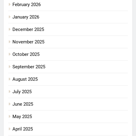
February 2026
January 2026
December 2025
November 2025
October 2025
September 2025
August 2025
July 2025
June 2025
May 2025
April 2025