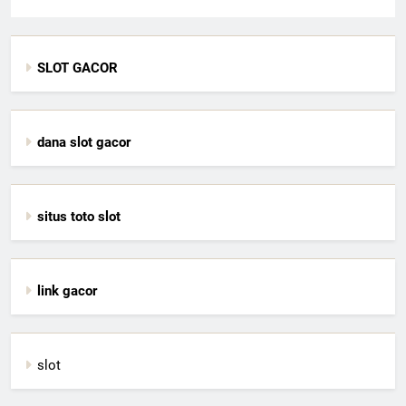
SLOT GACOR
dana slot gacor
situs toto slot
link gacor
slot