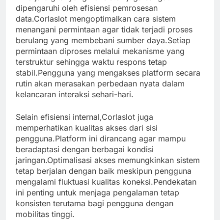
dipengaruhi oleh efisiensi pemrosesan
data.Corlaslot mengoptimalkan cara sistem
menangani permintaan agar tidak terjadi proses
berulang yang membebani sumber daya.Setiap
permintaan diproses melalui mekanisme yang
terstruktur sehingga waktu respons tetap
stabil.Pengguna yang mengakses platform secara
rutin akan merasakan perbedaan nyata dalam
kelancaran interaksi sehari-hari.
Selain efisiensi internal,Corlaslot juga
memperhatikan kualitas akses dari sisi
pengguna.Platform ini dirancang agar mampu
beradaptasi dengan berbagai kondisi
jaringan.Optimalisasi akses memungkinkan sistem
tetap berjalan dengan baik meskipun pengguna
mengalami fluktuasi kualitas koneksi.Pendekatan
ini penting untuk menjaga pengalaman tetap
konsisten terutama bagi pengguna dengan
mobilitas tinggi.