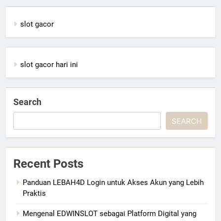
slot gacor
slot gacor hari ini
Search
SEARCH
Recent Posts
Panduan LEBAH4D Login untuk Akses Akun yang Lebih
Praktis
Mengenal EDWINSLOT sebagai Platform Digital yang