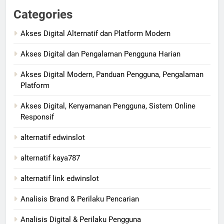
Categories
Akses Digital Alternatif dan Platform Modern
Akses Digital dan Pengalaman Pengguna Harian
Akses Digital Modern, Panduan Pengguna, Pengalaman
Platform
Akses Digital, Kenyamanan Pengguna, Sistem Online
Responsif
alternatif edwinslot
alternatif kaya787
alternatif link edwinslot
Analisis Brand & Perilaku Pencarian
Analisis Digital & Perilaku Pengguna