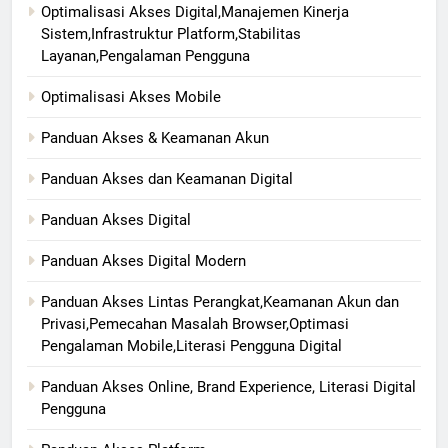
Optimalisasi Akses Digital,Manajemen Kinerja
Sistem,Infrastruktur Platform,Stabilitas
Layanan,Pengalaman Pengguna
Optimalisasi Akses Mobile
Panduan Akses & Keamanan Akun
Panduan Akses dan Keamanan Digital
Panduan Akses Digital
Panduan Akses Digital Modern
Panduan Akses Lintas Perangkat,Keamanan Akun dan
Privasi,Pemecahan Masalah Browser,Optimasi
Pengalaman Mobile,Literasi Pengguna Digital
Panduan Akses Online, Brand Experience, Literasi Digital
Pengguna