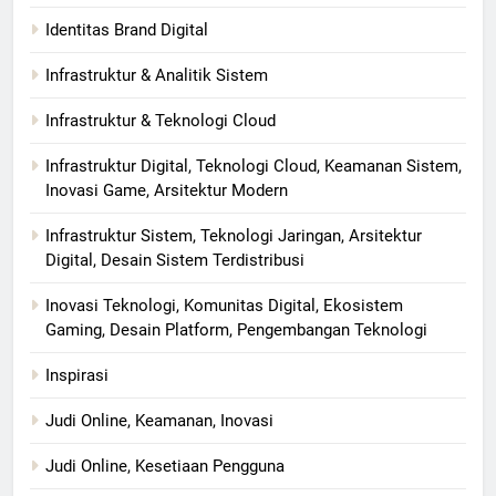
Identitas Brand Digital
Infrastruktur & Analitik Sistem
Infrastruktur & Teknologi Cloud
Infrastruktur Digital, Teknologi Cloud, Keamanan Sistem,
Inovasi Game, Arsitektur Modern
Infrastruktur Sistem, Teknologi Jaringan, Arsitektur
Digital, Desain Sistem Terdistribusi
Inovasi Teknologi, Komunitas Digital, Ekosistem
Gaming, Desain Platform, Pengembangan Teknologi
Inspirasi
Judi Online, Keamanan, Inovasi
Judi Online, Kesetiaan Pengguna