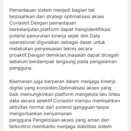
Pemantauan sistem menjadi bagian tak
terpisahkan dari strategi optimalisasi akses
Corlaslot.Dengan pemantauan
berkelanjutan,platform dapat mengidentifikasi
potensi penurunan kinerja sejak dini.Data
operasional digunakan sebagai dasar untuk
melakukan penyesuaian teknis secara
proaktif.Dengan demikian,masalah dapat dicegah
sebelum berdampak langsung pada pengalaman
pengguna.
Keamanan juga berperan dalam menjaga kinerja
digital yang konsisten.Optimalisasi akses yang
baik memungkinkan platform mengelola lalu lintas
data secara selektif.Corlaslot mampu memisahkan
aktivitas normal dari potensi gangguan tanpa
mengorbankan kenyamanan
pengguna.Pengelolaan akses yang aman dan
terkontrol membantu menjaga stabilitas sistem