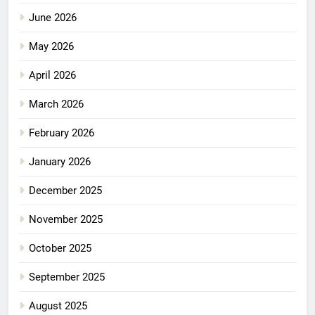
June 2026
May 2026
April 2026
March 2026
February 2026
January 2026
December 2025
November 2025
October 2025
September 2025
August 2025