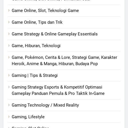
Game Online, Slot, Teknologi Game
Game Online, Tips dan Trik
Game Strategy & Online Gameplay Essentials
Game, Hiburan, Teknologi
Game, Pokémon, Cerita & Lore, Strategi Game, Karakter
Heroik, Anime & Manga, Hiburan, Budaya Pop
Gaming | Tips & Strategi
Gaming Strategy Esports & Kompetitif Optimasi
Gameplay Panduan Pemula & Pro Taktik In-Game
Gaming Technology / Mixed Reality
Gaming, Lifestyle