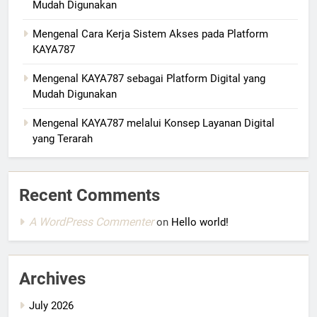
Mudah Digunakan
Mengenal Cara Kerja Sistem Akses pada Platform
KAYA787
Mengenal KAYA787 sebagai Platform Digital yang
Mudah Digunakan
Mengenal KAYA787 melalui Konsep Layanan Digital
yang Terarah
Recent Comments
A WordPress Commenter
on
Hello world!
Archives
July 2026