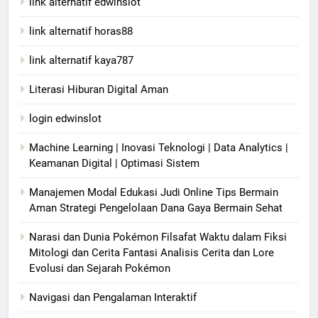
link alternatif edwinslot
link alternatif horas88
link alternatif kaya787
Literasi Hiburan Digital Aman
login edwinslot
Machine Learning | Inovasi Teknologi | Data Analytics |
Keamanan Digital | Optimasi Sistem
Manajemen Modal Edukasi Judi Online Tips Bermain
Aman Strategi Pengelolaan Dana Gaya Bermain Sehat
Narasi dan Dunia Pokémon Filsafat Waktu dalam Fiksi
Mitologi dan Cerita Fantasi Analisis Cerita dan Lore
Evolusi dan Sejarah Pokémon
Navigasi dan Pengalaman Interaktif