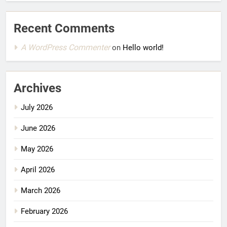
Recent Comments
A WordPress Commenter
on
Hello world!
Archives
July 2026
June 2026
May 2026
April 2026
March 2026
February 2026