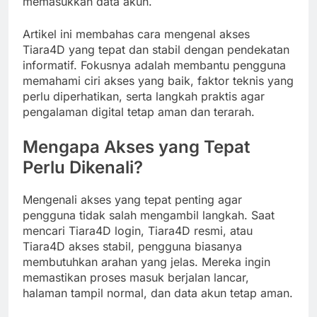
memasukkan data akun.
Artikel ini membahas cara mengenal akses
Tiara4D yang tepat dan stabil dengan pendekatan
informatif. Fokusnya adalah membantu pengguna
memahami ciri akses yang baik, faktor teknis yang
perlu diperhatikan, serta langkah praktis agar
pengalaman digital tetap aman dan terarah.
Mengapa Akses yang Tepat
Perlu Dikenali?
Mengenali akses yang tepat penting agar
pengguna tidak salah mengambil langkah. Saat
mencari Tiara4D login, Tiara4D resmi, atau
Tiara4D akses stabil, pengguna biasanya
membutuhkan arahan yang jelas. Mereka ingin
memastikan proses masuk berjalan lancar,
halaman tampil normal, dan data akun tetap aman.