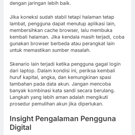
dengan jaringan lebih baik.
Jika koneksi sudah stabil tetapi halaman tetap
lambat, pengguna dapat menutup aplikasi lain,
membersihkan cache browser, lalu membuka
kembali halaman. Jika kendala masih terjadi, coba
gunakan browser berbeda atau perangkat lain
untuk memastikan sumber masalah.
Skenario lain terjadi ketika pengguna gagal login
dari laptop. Dalam kondisi ini, periksa kembali
huruf kapital, angka, dan kemungkinan spasi
tambahan pada data akun. Jangan mencoba
banyak kombinasi kata sandi secara berulang.
Langkah yang lebih aman adalah mengikuti
prosedur pemulihan akun jika diperlukan.
Insight Pengalaman Pengguna
Digital