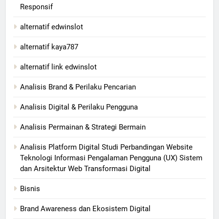
Responsif
alternatif edwinslot
alternatif kaya787
alternatif link edwinslot
Analisis Brand & Perilaku Pencarian
Analisis Digital & Perilaku Pengguna
Analisis Permainan & Strategi Bermain
Analisis Platform Digital Studi Perbandingan Website
Teknologi Informasi Pengalaman Pengguna (UX) Sistem
dan Arsitektur Web Transformasi Digital
Bisnis
Brand Awareness dan Ekosistem Digital