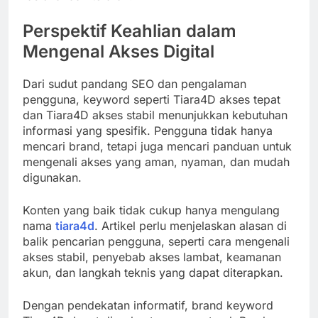
Perspektif Keahlian dalam
Mengenal Akses Digital
Dari sudut pandang SEO dan pengalaman
pengguna, keyword seperti Tiara4D akses tepat
dan Tiara4D akses stabil menunjukkan kebutuhan
informasi yang spesifik. Pengguna tidak hanya
mencari brand, tetapi juga mencari panduan untuk
mengenali akses yang aman, nyaman, dan mudah
digunakan.
Konten yang baik tidak cukup hanya mengulang
nama
tiara4d
. Artikel perlu menjelaskan alasan di
balik pencarian pengguna, seperti cara mengenali
akses stabil, penyebab akses lambat, keamanan
akun, dan langkah teknis yang dapat diterapkan.
Dengan pendekatan informatif, brand keyword