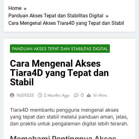
Home
Panduan Akses Tepat dan Stabilitas Digital
Cara Mengenal Akses Tiara4D yang Tepat dan Stabil
PANDUAN AKSES TEPAT DAN STABILITAS DIGITAL
Cara Mengenal Akses
Tiara4D yang Tepat dan
Stabil
0
9d59528
2 Months Ago
16 Mins
Tiara4D membantu pengguna mengenal akses
yang tepat dan stabil melalui panduan aman, jelas,
dan praktis untuk pengalaman digital lebih terarah.
Memahami Pentingnya Akses