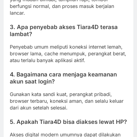
berfungsi normal, dan proses masuk berjalan
lancar.
3. Apa penyebab akses Tiara4D terasa
lambat?
Penyebab umum meliputi koneksi internet lemah,
browser lama, cache menumpuk, perangkat berat,
atau terlalu banyak aplikasi aktif.
4. Bagaimana cara menjaga keamanan
akun saat login?
Gunakan kata sandi kuat, perangkat pribadi,
browser terbaru, koneksi aman, dan selalu keluar
dari akun setelah selesai.
5. Apakah Tiara4D bisa diakses lewat HP?
Akses digital modern umumnya dapat dilakukan