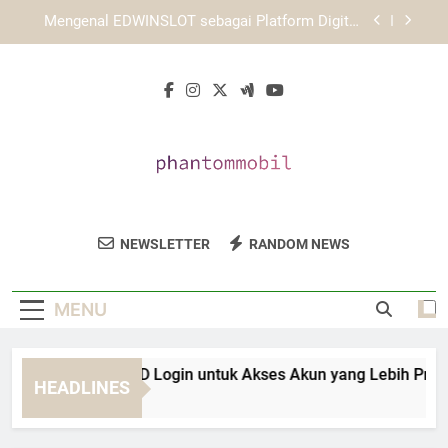
Skip
Mengenal Cara Kerja Sistem Akses pada Platform
to
KAYA787
content
Mengenal KAYA787 sebagai Platform Digital yang
Mudah Digunakan
Panduan LEBAH4D Login untuk Akses Akun yang
Lebih Praktis
Mengenal EDWINSLOT sebagai Platform Digital
yang Mudah Digunakan
Mengenal Cara Kerja Sistem Akses pada Platform
KAYA787
Phantom Mobil
Tingkatkan Kendaraan Anda Dengan
Mengenal KAYA787 sebagai Platform Digital yang
NEWSLETTER
RANDOM NEWS
Mudah Digunakan
Aksesori Berkualitas Dari Phantom Mobil.
Produk Otomotif Yang Aman Dan
MENU
Terpercaya.
nduan LEBAH4D Login untuk Akses Akun yang Lebih Praktis
HEADLINES
Weeks Ago