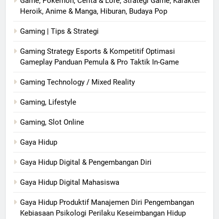
Game, Pokémon, Cerita & Lore, Strategi Game, Karakter
Heroik, Anime & Manga, Hiburan, Budaya Pop
Gaming | Tips & Strategi
Gaming Strategy Esports & Kompetitif Optimasi
Gameplay Panduan Pemula & Pro Taktik In-Game
Gaming Technology / Mixed Reality
Gaming, Lifestyle
Gaming, Slot Online
Gaya Hidup
Gaya Hidup Digital & Pengembangan Diri
Gaya Hidup Digital Mahasiswa
Gaya Hidup Produktif Manajemen Diri Pengembangan
Kebiasaan Psikologi Perilaku Keseimbangan Hidup