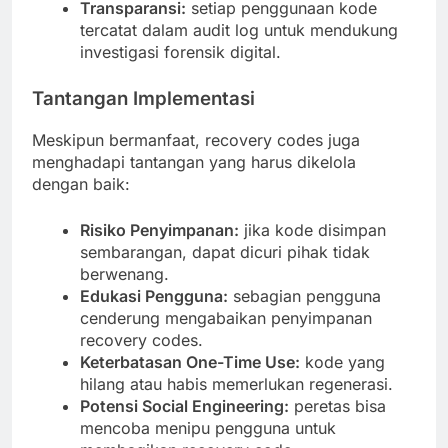
Transparansi:
setiap penggunaan kode
tercatat dalam audit log untuk mendukung
investigasi forensik digital.
Tantangan Implementasi
Meskipun bermanfaat, recovery codes juga
menghadapi tantangan yang harus dikelola
dengan baik:
Risiko Penyimpanan:
jika kode disimpan
sembarangan, dapat dicuri pihak tidak
berwenang.
Edukasi Pengguna:
sebagian pengguna
cenderung mengabaikan penyimpanan
recovery codes.
Keterbatasan One-Time Use:
kode yang
hilang atau habis memerlukan regenerasi.
Potensi Social Engineering:
peretas bisa
mencoba menipu pengguna untuk