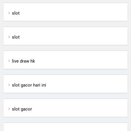
slot
slot
live draw hk
slot gacor hari ini
slot gacor