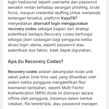
login tradisional seperti username dan password
semakin rentan terhadap serangan phishing, brute
force, maupun credential stuffing.Untuk menjawab
tantangan tersebut, platform
Kaya787
menyediakan
alternatif login menggunakan
recovery codes
sebagai bagian dari strategi
autentikasi berlapis.Recovery codes berfungsi
sebagai jalan cadangan bagi pengguna ketika
akses login utama, seperti password atau
autentikasi dua faktor, tidak dapat digunakan.
Apa Itu Recovery Codes?
Recovery codes
adalah sekumpulan kode unik
sekali pakai (one-time use) yang dihasilkan oleh
sistem ketika pengguna mengaktifkan fitur
keamanan tambahan, seperti Multi-Factor
Authentication (MFA).Kode ini disimpan secara
offline oleh pengguna, biasanya dalam bentuk
cetakan, file terenkripsi, atau password manager.