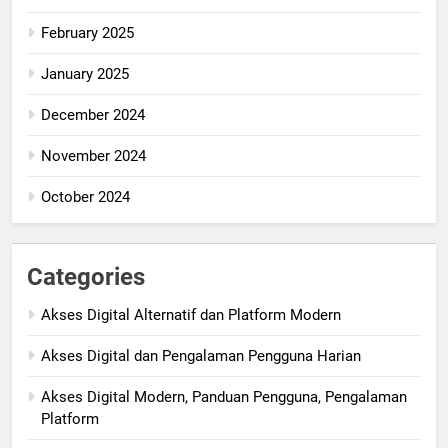
February 2025
January 2025
December 2024
November 2024
October 2024
Categories
Akses Digital Alternatif dan Platform Modern
Akses Digital dan Pengalaman Pengguna Harian
Akses Digital Modern, Panduan Pengguna, Pengalaman
Platform