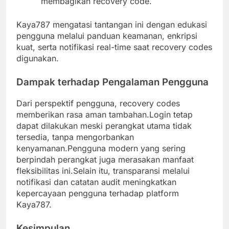
membagikan recovery code.
Kaya787 mengatasi tantangan ini dengan edukasi
pengguna melalui panduan keamanan, enkripsi
kuat, serta notifikasi real-time saat recovery codes
digunakan.
Dampak terhadap Pengalaman Pengguna
Dari perspektif pengguna, recovery codes
memberikan rasa aman tambahan.Login tetap
dapat dilakukan meski perangkat utama tidak
tersedia, tanpa mengorbankan
kenyamanan.Pengguna modern yang sering
berpindah perangkat juga merasakan manfaat
fleksibilitas ini.Selain itu, transparansi melalui
notifikasi dan catatan audit meningkatkan
kepercayaan pengguna terhadap platform
Kaya787.
Kesimpulan