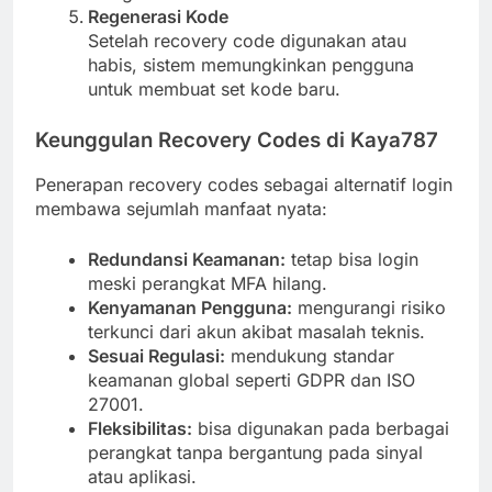
Regenerasi Kode
Setelah recovery code digunakan atau
habis, sistem memungkinkan pengguna
untuk membuat set kode baru.
Keunggulan Recovery Codes di Kaya787
Penerapan recovery codes sebagai alternatif login
membawa sejumlah manfaat nyata:
Redundansi Keamanan:
tetap bisa login
meski perangkat MFA hilang.
Kenyamanan Pengguna:
mengurangi risiko
terkunci dari akun akibat masalah teknis.
Sesuai Regulasi:
mendukung standar
keamanan global seperti GDPR dan ISO
27001.
Fleksibilitas:
bisa digunakan pada berbagai
perangkat tanpa bergantung pada sinyal
atau aplikasi.