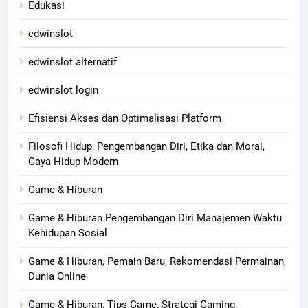
Edukasi
edwinslot
edwinslot alternatif
edwinslot login
Efisiensi Akses dan Optimalisasi Platform
Filosofi Hidup, Pengembangan Diri, Etika dan Moral,
Gaya Hidup Modern
Game & Hiburan
Game & Hiburan Pengembangan Diri Manajemen Waktu
Kehidupan Sosial
Game & Hiburan, Pemain Baru, Rekomendasi Permainan,
Dunia Online
Game & Hiburan, Tips Game, Strategi Gaming,