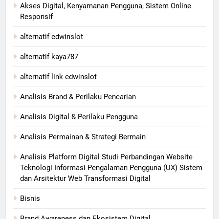
Akses Digital, Kenyamanan Pengguna, Sistem Online
Responsif
alternatif edwinslot
alternatif kaya787
alternatif link edwinslot
Analisis Brand & Perilaku Pencarian
Analisis Digital & Perilaku Pengguna
Analisis Permainan & Strategi Bermain
Analisis Platform Digital Studi Perbandingan Website
Teknologi Informasi Pengalaman Pengguna (UX) Sistem
dan Arsitektur Web Transformasi Digital
Bisnis
Brand Awareness dan Ekosistem Digital