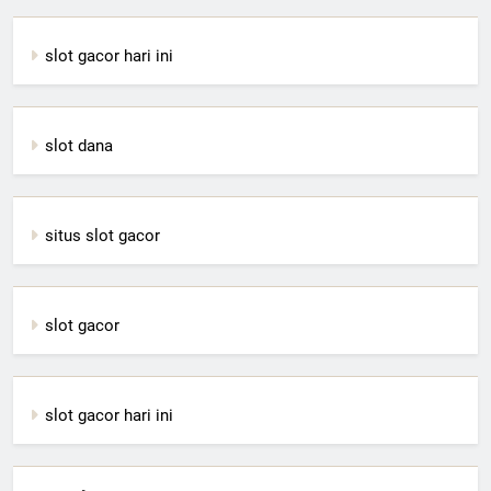
slot gacor hari ini
slot dana
situs slot gacor
slot gacor
slot gacor hari ini