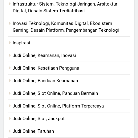
Infrastruktur Sistem, Teknologi Jaringan, Arsitektur
Digital, Desain Sistem Terdistribusi
Inovasi Teknologi, Komunitas Digital, Ekosistem
Gaming, Desain Platform, Pengembangan Teknologi
Inspirasi
Judi Online, Keamanan, Inovasi
Judi Online, Kesetiaan Pengguna
Judi Online, Panduan Keamanan
Judi Online, Slot Online, Panduan Bermain
Judi Online, Slot Online, Platform Terpercaya
Judi Online, Slot, Jackpot
Judi Online, Taruhan