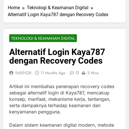
Home
Teknologi & Keamanan Digital
Alternatif Login Kaya787 dengan Recovery Codes
TEKNOLOGI & KEAMANAN DIGITAL
Alternatif Login Kaya787
dengan Recovery Codes
0
9d59528
11 Months Ago
5 Mins
Artikel ini membahas penerapan recovery codes
sebagai alternatif login di Kaya787, mencakup
konsep, manfaat, mekanisme kerja, tantangan,
serta dampaknya terhadap keamanan dan
kenyamanan pengguna.
Dalam sistem keamanan digital modern, metode