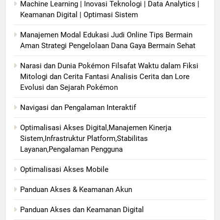
Machine Learning | Inovasi Teknologi | Data Analytics |
Keamanan Digital | Optimasi Sistem
Manajemen Modal Edukasi Judi Online Tips Bermain
Aman Strategi Pengelolaan Dana Gaya Bermain Sehat
Narasi dan Dunia Pokémon Filsafat Waktu dalam Fiksi
Mitologi dan Cerita Fantasi Analisis Cerita dan Lore
Evolusi dan Sejarah Pokémon
Navigasi dan Pengalaman Interaktif
Optimalisasi Akses Digital,Manajemen Kinerja
Sistem,Infrastruktur Platform,Stabilitas
Layanan,Pengalaman Pengguna
Optimalisasi Akses Mobile
Panduan Akses & Keamanan Akun
Panduan Akses dan Keamanan Digital