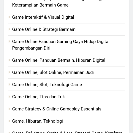
Keterampilan Bermain Game
Game Interaktif & Visual Digital
Game Online & Strategi Bermain
Game Online Panduan Gaming Gaya Hidup Digital
Pengembangan Diri
Game Online, Panduan Bermain, Hiburan Digital
Game Online, Slot Online, Permainan Judi
Game Online, Slot, Teknologi Game
Game Online, Tips dan Trik
Game Strategy & Online Gameplay Essentials
Game, Hiburan, Teknologi