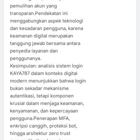
pemulihan akun yang
transparan.Pendekatan ini
menggabungkan aspek teknologi
dan kesadaran pengguna, karena
keamanan digital merupakan
tanggung jawab bersama antara
penyedia layanan dan
penggunanya.
Kesimpulan: analisis sistem login
KAYA787 dalam konteks digital
modern menunjukkan bahwa login
bukan sekadar mekanisme
autentikasi, tetapi komponen
krusial dalam menjaga keamanan,
kenyamanan, dan kepercayaan
pengguna.Penerapan MFA,
enkripsi canggih, proteksi bot,
hingga arsitektur zero trust