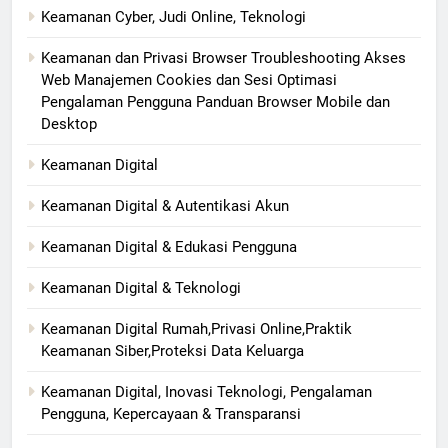
Keamanan Cyber, Judi Online, Teknologi
Keamanan dan Privasi Browser Troubleshooting Akses
Web Manajemen Cookies dan Sesi Optimasi
Pengalaman Pengguna Panduan Browser Mobile dan
Desktop
Keamanan Digital
Keamanan Digital & Autentikasi Akun
Keamanan Digital & Edukasi Pengguna
Keamanan Digital & Teknologi
Keamanan Digital Rumah,Privasi Online,Praktik
Keamanan Siber,Proteksi Data Keluarga
Keamanan Digital, Inovasi Teknologi, Pengalaman
Pengguna, Kepercayaan & Transparansi