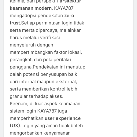
Kelima, dari perspektif
arsitektur
keamanan modern
, KAYA787
mengadopsi pendekatan
zero
trust
.Setiap permintaan login tidak
serta merta dipercaya, melainkan
harus melalui verifikasi
menyeluruh dengan
mempertimbangkan faktor lokasi,
perangkat, dan pola perilaku
pengguna.Pendekatan ini menutup
celah potensi penyusupan baik
dari internal maupun eksternal,
serta memberikan kontrol lebih
granular terhadap akses.
Keenam, di luar aspek keamanan,
sistem login KAYA787 juga
memperhatikan
user experience
(UX)
.Login yang aman tidak boleh
mengorbankan kenyamanan