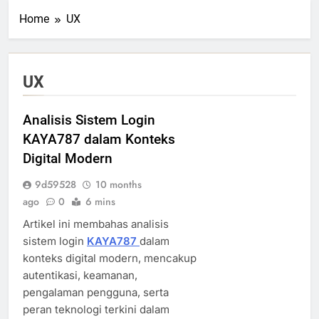
Home
UX
UX
Analisis Sistem Login
KAYA787 dalam Konteks
Digital Modern
9d59528
10 months
ago
0
6 mins
Artikel ini membahas analisis
sistem login
KAYA787
dalam
konteks digital modern, mencakup
autentikasi, keamanan,
pengalaman pengguna, serta
peran teknologi terkini dalam