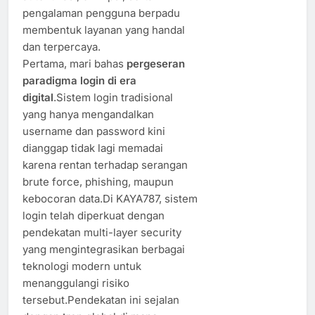
pengalaman pengguna berpadu
membentuk layanan yang handal
dan terpercaya.
Pertama, mari bahas
pergeseran
paradigma login di era
digital
.Sistem login tradisional
yang hanya mengandalkan
username dan password kini
dianggap tidak lagi memadai
karena rentan terhadap serangan
brute force, phishing, maupun
kebocoran data.Di KAYA787, sistem
login telah diperkuat dengan
pendekatan multi-layer security
yang mengintegrasikan berbagai
teknologi modern untuk
menanggulangi risiko
tersebut.Pendekatan ini sejalan