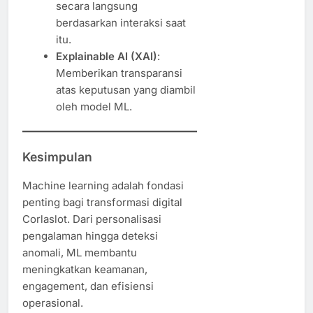
secara langsung
berdasarkan interaksi saat
itu.
Explainable AI (XAI)
:
Memberikan transparansi
atas keputusan yang diambil
oleh model ML.
Kesimpulan
Machine learning adalah fondasi
penting bagi transformasi digital
Corlaslot. Dari personalisasi
pengalaman hingga deteksi
anomali, ML membantu
meningkatkan keamanan,
engagement, dan efisiensi
operasional.