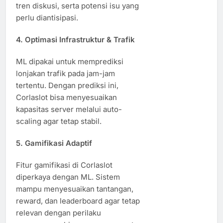
tren diskusi, serta potensi isu yang
perlu diantisipasi.
4.
Optimasi Infrastruktur & Trafik
ML dipakai untuk memprediksi
lonjakan trafik pada jam-jam
tertentu. Dengan prediksi ini,
Corlaslot bisa menyesuaikan
kapasitas server melalui auto-
scaling agar tetap stabil.
5.
Gamifikasi Adaptif
Fitur gamifikasi di Corlaslot
diperkaya dengan ML. Sistem
mampu menyesuaikan tantangan,
reward, dan leaderboard agar tetap
relevan dengan perilaku