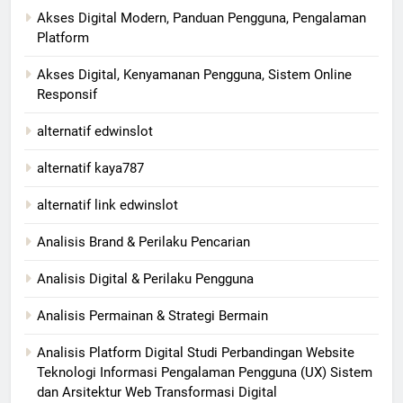
Akses Digital Modern, Panduan Pengguna, Pengalaman
Platform
Akses Digital, Kenyamanan Pengguna, Sistem Online
Responsif
alternatif edwinslot
alternatif kaya787
alternatif link edwinslot
Analisis Brand & Perilaku Pencarian
Analisis Digital & Perilaku Pengguna
Analisis Permainan & Strategi Bermain
Analisis Platform Digital Studi Perbandingan Website
Teknologi Informasi Pengalaman Pengguna (UX) Sistem
dan Arsitektur Web Transformasi Digital