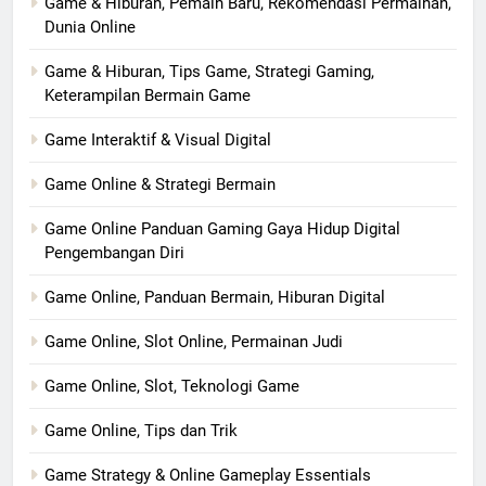
Game & Hiburan, Pemain Baru, Rekomendasi Permainan,
Dunia Online
Game & Hiburan, Tips Game, Strategi Gaming,
Keterampilan Bermain Game
Game Interaktif & Visual Digital
Game Online & Strategi Bermain
Game Online Panduan Gaming Gaya Hidup Digital
Pengembangan Diri
Game Online, Panduan Bermain, Hiburan Digital
Game Online, Slot Online, Permainan Judi
Game Online, Slot, Teknologi Game
Game Online, Tips dan Trik
Game Strategy & Online Gameplay Essentials