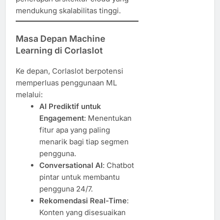
mendukung skalabilitas tinggi.
Masa Depan Machine
Learning di Corlaslot
Ke depan, Corlaslot berpotensi
memperluas penggunaan ML
melalui:
AI Prediktif untuk
Engagement
: Menentukan
fitur apa yang paling
menarik bagi tiap segmen
pengguna.
Conversational AI
: Chatbot
pintar untuk membantu
pengguna 24/7.
Rekomendasi Real-Time
:
Konten yang disesuaikan