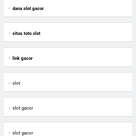
dana slot gacor
situs toto slot
link gacor
slot
slot gacor
slot gacor