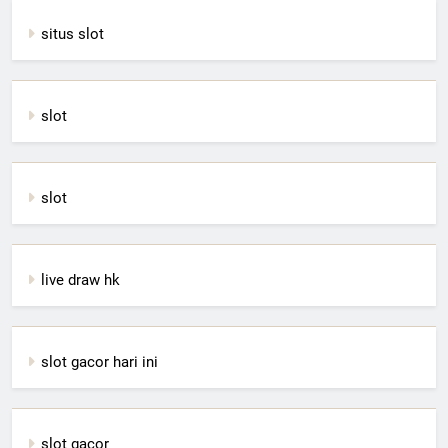
situs slot
slot
slot
live draw hk
slot gacor hari ini
slot gacor