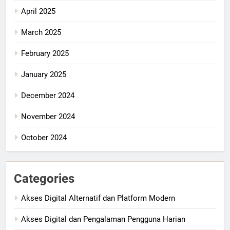
April 2025
March 2025
February 2025
January 2025
December 2024
November 2024
October 2024
Categories
Akses Digital Alternatif dan Platform Modern
Akses Digital dan Pengalaman Pengguna Harian