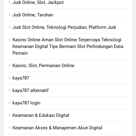
Judi Online, Slot, Jackpot
Judi Online, Taruhan
Judi Slot Online, Teknologi Perjudian, Platform Judi
Kasino Online Aman Slot Online Terpercaya Teknologi
Keamanan Digital Tips Bermain Slot Perlindungan Data
Pemain
Kasino, Slot, Permainan Online
kaya787
kaya787 alternatif
kaya787 login
Keamanan & Edukasi Digital
Keamanan Akses & Manajemen Akun Digital