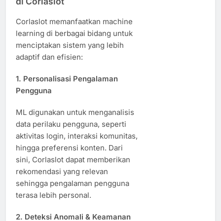
di Corlaslot
Corlaslot memanfaatkan machine
learning di berbagai bidang untuk
menciptakan sistem yang lebih
adaptif dan efisien:
1.
Personalisasi Pengalaman
Pengguna
ML digunakan untuk menganalisis
data perilaku pengguna, seperti
aktivitas login, interaksi komunitas,
hingga preferensi konten. Dari
sini, Corlaslot dapat memberikan
rekomendasi yang relevan
sehingga pengalaman pengguna
terasa lebih personal.
2.
Deteksi Anomali & Keamanan