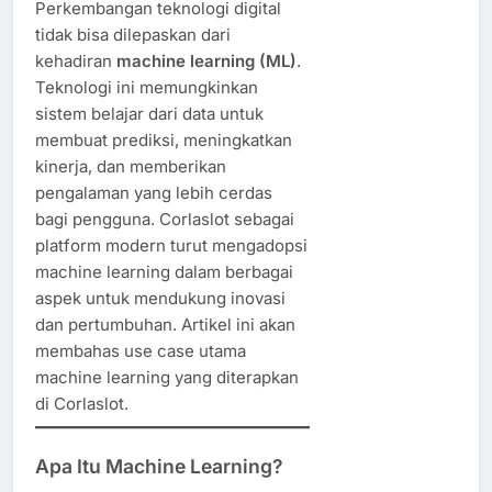
Perkembangan teknologi digital
tidak bisa dilepaskan dari
kehadiran
machine learning (ML)
.
Teknologi ini memungkinkan
sistem belajar dari data untuk
membuat prediksi, meningkatkan
kinerja, dan memberikan
pengalaman yang lebih cerdas
bagi pengguna. Corlaslot sebagai
platform modern turut mengadopsi
machine learning dalam berbagai
aspek untuk mendukung inovasi
dan pertumbuhan. Artikel ini akan
membahas use case utama
machine learning yang diterapkan
di Corlaslot.
Apa Itu Machine Learning?