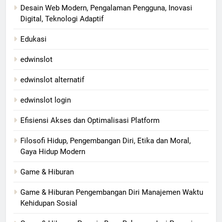
Desain Web Modern, Pengalaman Pengguna, Inovasi
Digital, Teknologi Adaptif
Edukasi
edwinslot
edwinslot alternatif
edwinslot login
Efisiensi Akses dan Optimalisasi Platform
Filosofi Hidup, Pengembangan Diri, Etika dan Moral,
Gaya Hidup Modern
Game & Hiburan
Game & Hiburan Pengembangan Diri Manajemen Waktu
Kehidupan Sosial