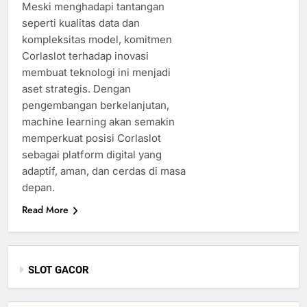
Meski menghadapi tantangan
seperti kualitas data dan
kompleksitas model, komitmen
Corlaslot terhadap inovasi
membuat teknologi ini menjadi
aset strategis. Dengan
pengembangan berkelanjutan,
machine learning akan semakin
memperkuat posisi Corlaslot
sebagai platform digital yang
adaptif, aman, dan cerdas di masa
depan.
Read More
SLOT GACOR