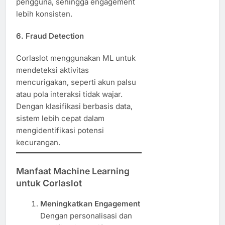
pengguna, sehingga engagement
lebih konsisten.
6.
Fraud Detection
Corlaslot menggunakan ML untuk
mendeteksi aktivitas
mencurigakan, seperti akun palsu
atau pola interaksi tidak wajar.
Dengan klasifikasi berbasis data,
sistem lebih cepat dalam
mengidentifikasi potensi
kecurangan.
Manfaat Machine Learning
untuk Corlaslot
Meningkatkan Engagement
Dengan personalisasi dan