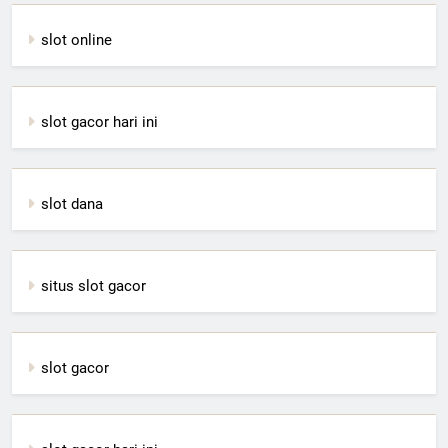
slot online
slot gacor hari ini
slot dana
situs slot gacor
slot gacor