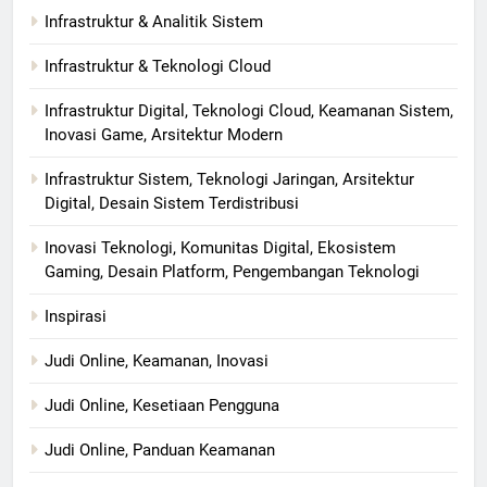
Infrastruktur & Analitik Sistem
Infrastruktur & Teknologi Cloud
Infrastruktur Digital, Teknologi Cloud, Keamanan Sistem,
Inovasi Game, Arsitektur Modern
Infrastruktur Sistem, Teknologi Jaringan, Arsitektur
Digital, Desain Sistem Terdistribusi
Inovasi Teknologi, Komunitas Digital, Ekosistem
Gaming, Desain Platform, Pengembangan Teknologi
Inspirasi
Judi Online, Keamanan, Inovasi
Judi Online, Kesetiaan Pengguna
Judi Online, Panduan Keamanan