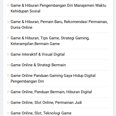
Game & Hiburan Pengembangan Diri Manajemen Waktu
Kehidupan Sosial
Game & Hiburan, Pemain Baru, Rekomendasi Permainan,
Dunia Online
Game & Hiburan, Tips Game, Strategi Gaming,
Keterampilan Bermain Game
Game Interaktif & Visual Digital
Game Online & Strategi Bermain
Game Online Panduan Gaming Gaya Hidup Digital
Pengembangan Diri
Game Online, Panduan Bermain, Hiburan Digital
Game Online, Slot Online, Permainan Judi
Game Online, Slot, Teknologi Game