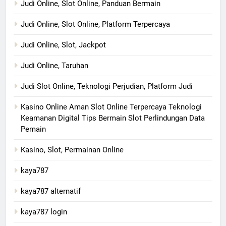
Judi Online, Slot Online, Panduan Bermain
Judi Online, Slot Online, Platform Terpercaya
Judi Online, Slot, Jackpot
Judi Online, Taruhan
Judi Slot Online, Teknologi Perjudian, Platform Judi
Kasino Online Aman Slot Online Terpercaya Teknologi
Keamanan Digital Tips Bermain Slot Perlindungan Data
Pemain
Kasino, Slot, Permainan Online
kaya787
kaya787 alternatif
kaya787 login