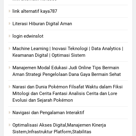
link alternatif kaya787
Literasi Hiburan Digital Aman
login edwinslot
Machine Learning | Inovasi Teknologi | Data Analytics |
Keamanan Digital | Optimasi Sistem
Manajemen Modal Edukasi Judi Online Tips Bermain
Aman Strategi Pengelolaan Dana Gaya Bermain Sehat
Narasi dan Dunia Pokémon Filsafat Waktu dalam Fiksi
Mitologi dan Cerita Fantasi Analisis Cerita dan Lore
Evolusi dan Sejarah Pokémon
Navigasi dan Pengalaman Interaktif
Optimalisasi Akses Digital,Manajemen Kinerja
Sistem,Infrastruktur Platform,Stabilitas