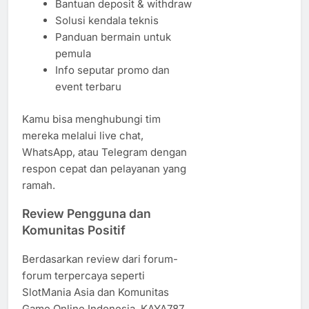
Bantuan deposit & withdraw
Solusi kendala teknis
Panduan bermain untuk
pemula
Info seputar promo dan
event terbaru
Kamu bisa menghubungi tim
mereka melalui live chat,
WhatsApp, atau Telegram dengan
respon cepat dan pelayanan yang
ramah.
Review Pengguna dan
Komunitas Positif
Berdasarkan review dari forum-
forum terpercaya seperti
SlotMania Asia dan Komunitas
Game Online Indonesia, KAYA787