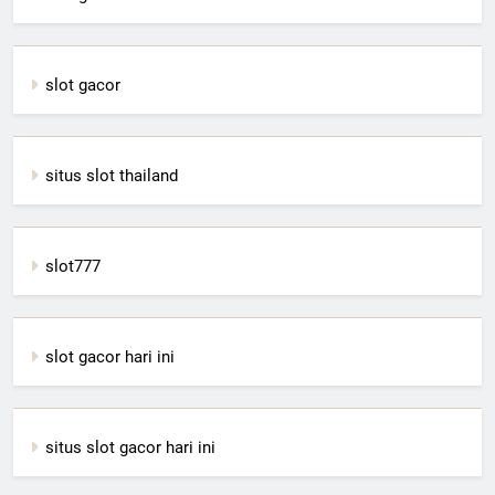
slot gacor
situs slot thailand
slot777
slot gacor hari ini
situs slot gacor hari ini