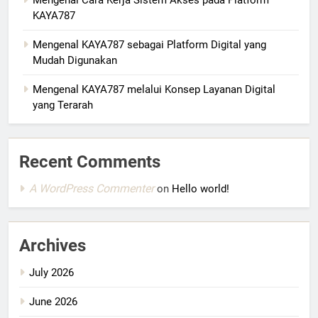
KAYA787
Mengenal KAYA787 sebagai Platform Digital yang
Mudah Digunakan
Mengenal KAYA787 melalui Konsep Layanan Digital
yang Terarah
Recent Comments
A WordPress Commenter
on
Hello world!
Archives
July 2026
June 2026