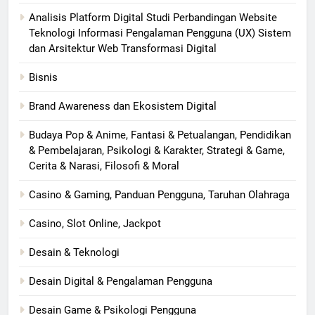
Analisis Platform Digital Studi Perbandingan Website
Teknologi Informasi Pengalaman Pengguna (UX) Sistem
dan Arsitektur Web Transformasi Digital
Bisnis
Brand Awareness dan Ekosistem Digital
Budaya Pop & Anime, Fantasi & Petualangan, Pendidikan
& Pembelajaran, Psikologi & Karakter, Strategi & Game,
Cerita & Narasi, Filosofi & Moral
Casino & Gaming, Panduan Pengguna, Taruhan Olahraga
Casino, Slot Online, Jackpot
Desain & Teknologi
Desain Digital & Pengalaman Pengguna
Desain Game & Psikologi Pengguna