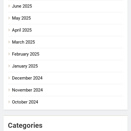
June 2025
May 2025
April 2025
March 2025
February 2025
January 2025
December 2024
November 2024
October 2024
Categories