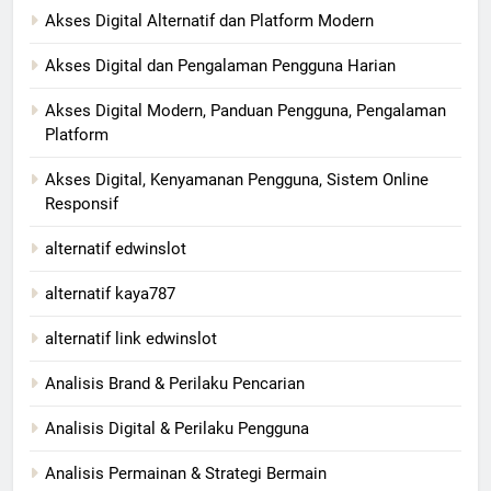
Akses Digital Alternatif dan Platform Modern
Akses Digital dan Pengalaman Pengguna Harian
Akses Digital Modern, Panduan Pengguna, Pengalaman
Platform
Akses Digital, Kenyamanan Pengguna, Sistem Online
Responsif
alternatif edwinslot
alternatif kaya787
alternatif link edwinslot
Analisis Brand & Perilaku Pencarian
Analisis Digital & Perilaku Pengguna
Analisis Permainan & Strategi Bermain