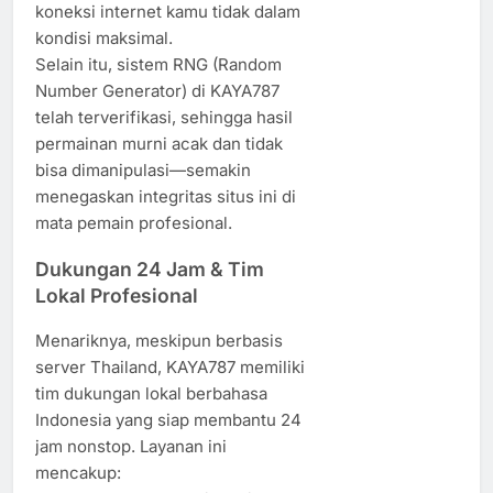
koneksi internet kamu tidak dalam
kondisi maksimal.
Selain itu, sistem RNG (Random
Number Generator) di KAYA787
telah terverifikasi, sehingga hasil
permainan murni acak dan tidak
bisa dimanipulasi—semakin
menegaskan integritas situs ini di
mata pemain profesional.
Dukungan 24 Jam & Tim
Lokal Profesional
Menariknya, meskipun berbasis
server Thailand, KAYA787 memiliki
tim dukungan lokal berbahasa
Indonesia yang siap membantu 24
jam nonstop. Layanan ini
mencakup: