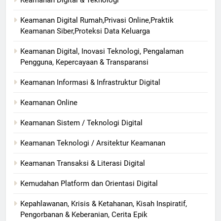
Keamanan Digital Rumah,Privasi Online,Praktik
Keamanan Siber,Proteksi Data Keluarga
Keamanan Digital, Inovasi Teknologi, Pengalaman
Pengguna, Kepercayaan & Transparansi
Keamanan Informasi & Infrastruktur Digital
Keamanan Online
Keamanan Sistem / Teknologi Digital
Keamanan Teknologi / Arsitektur Keamanan
Keamanan Transaksi & Literasi Digital
Kemudahan Platform dan Orientasi Digital
Kepahlawanan, Krisis & Ketahanan, Kisah Inspiratif,
Pengorbanan & Keberanian, Cerita Epik