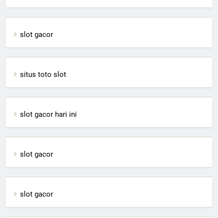
slot gacor
situs toto slot
slot gacor hari ini
slot gacor
slot gacor