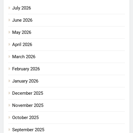
July 2026
June 2026
May 2026
April 2026
March 2026
February 2026
January 2026
December 2025
November 2025
October 2025
September 2025