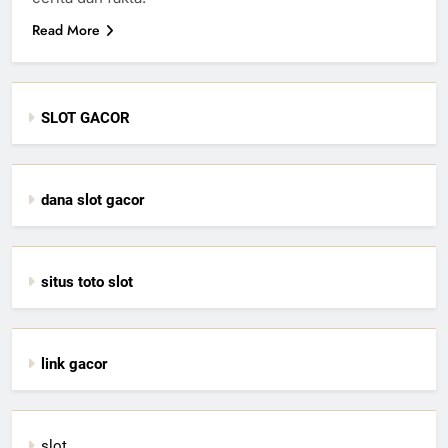
Read More
SLOT GACOR
dana slot gacor
situs toto slot
link gacor
slot