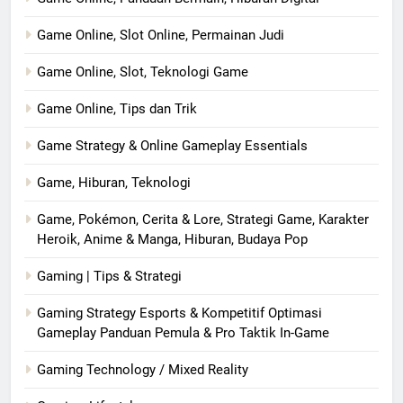
Game Online, Slot Online, Permainan Judi
Game Online, Slot, Teknologi Game
Game Online, Tips dan Trik
Game Strategy & Online Gameplay Essentials
Game, Hiburan, Teknologi
Game, Pokémon, Cerita & Lore, Strategi Game, Karakter
Heroik, Anime & Manga, Hiburan, Budaya Pop
Gaming | Tips & Strategi
Gaming Strategy Esports & Kompetitif Optimasi
Gameplay Panduan Pemula & Pro Taktik In-Game
Gaming Technology / Mixed Reality