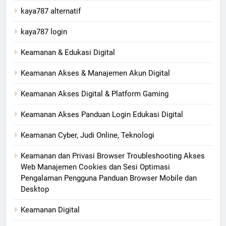
kaya787 alternatif
kaya787 login
Keamanan & Edukasi Digital
Keamanan Akses & Manajemen Akun Digital
Keamanan Akses Digital & Platform Gaming
Keamanan Akses Panduan Login Edukasi Digital
Keamanan Cyber, Judi Online, Teknologi
Keamanan dan Privasi Browser Troubleshooting Akses
Web Manajemen Cookies dan Sesi Optimasi
Pengalaman Pengguna Panduan Browser Mobile dan
Desktop
Keamanan Digital