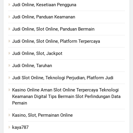
Judi Online, Kesetiaan Pengguna
Judi Online, Panduan Keamanan
Judi Online, Slot Online, Panduan Bermain
Judi Online, Slot Online, Platform Terpercaya
Judi Online, Slot, Jackpot
Judi Online, Taruhan
Judi Slot Online, Teknologi Perjudian, Platform Judi
Kasino Online Aman Slot Online Terpercaya Teknologi
Keamanan Digital Tips Bermain Slot Perlindungan Data
Pemain
Kasino, Slot, Permainan Online
kaya787