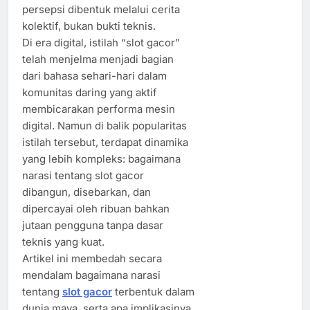
persepsi dibentuk melalui cerita
kolektif, bukan bukti teknis.
Di era digital, istilah “slot gacor”
telah menjelma menjadi bagian
dari bahasa sehari-hari dalam
komunitas daring yang aktif
membicarakan performa mesin
digital. Namun di balik popularitas
istilah tersebut, terdapat dinamika
yang lebih kompleks: bagaimana
narasi tentang slot gacor
dibangun, disebarkan, dan
dipercayai oleh ribuan bahkan
jutaan pengguna tanpa dasar
teknis yang kuat.
Artikel ini membedah secara
mendalam bagaimana narasi
tentang
slot gacor
terbentuk dalam
dunia maya, serta apa implikasinya