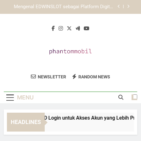
Skip
Mengenal Cara Kerja Sistem Akses pada Platform
to
KAYA787
content
Mengenal KAYA787 sebagai Platform Digital yang
Mudah Digunakan
Panduan LEBAH4D Login untuk Akses Akun yang
Lebih Praktis
Mengenal EDWINSLOT sebagai Platform Digital
yang Mudah Digunakan
Mengenal Cara Kerja Sistem Akses pada Platform
KAYA787
Phantom Mobil
Tingkatkan Kendaraan Anda Dengan
Mengenal KAYA787 sebagai Platform Digital yang
NEWSLETTER
RANDOM NEWS
Mudah Digunakan
Aksesori Berkualitas Dari Phantom Mobil.
Produk Otomotif Yang Aman Dan
MENU
Terpercaya.
nduan LEBAH4D Login untuk Akses Akun yang Lebih Praktis
HEADLINES
Week Ago