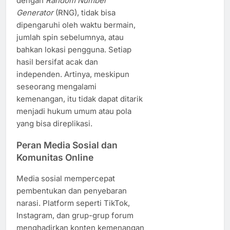
dengan
Random Number
Generator
(RNG), tidak bisa
dipengaruhi oleh waktu bermain,
jumlah spin sebelumnya, atau
bahkan lokasi pengguna. Setiap
hasil bersifat acak dan
independen. Artinya, meskipun
seseorang mengalami
kemenangan, itu tidak dapat ditarik
menjadi hukum umum atau pola
yang bisa direplikasi.
Peran Media Sosial dan
Komunitas Online
Media sosial mempercepat
pembentukan dan penyebaran
narasi. Platform seperti TikTok,
Instagram, dan grup-grup forum
menghadirkan konten kemenangan