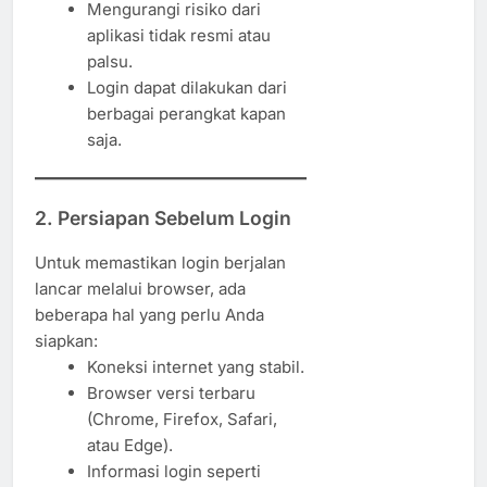
Mengurangi risiko dari
aplikasi tidak resmi atau
palsu.
Login dapat dilakukan dari
berbagai perangkat kapan
saja.
2. Persiapan Sebelum Login
Untuk memastikan login berjalan
lancar melalui browser, ada
beberapa hal yang perlu Anda
siapkan:
Koneksi internet yang stabil.
Browser versi terbaru
(Chrome, Firefox, Safari,
atau Edge).
Informasi login seperti