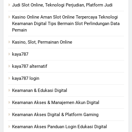
Judi Slot Online, Teknologi Perjudian, Platform Judi
Kasino Online Aman Slot Online Terpercaya Teknologi
Keamanan Digital Tips Bermain Slot Perlindungan Data
Pemain
Kasino, Slot, Permainan Online
kaya787
kaya787 alternatif
kaya787 login
Keamanan & Edukasi Digital
Keamanan Akses & Manajemen Akun Digital
Keamanan Akses Digital & Platform Gaming
Keamanan Akses Panduan Login Edukasi Digital