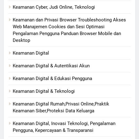
Keamanan Cyber, Judi Online, Teknologi
Keamanan dan Privasi Browser Troubleshooting Akses
Web Manajemen Cookies dan Sesi Optimasi
Pengalaman Pengguna Panduan Browser Mobile dan
Desktop
Keamanan Digital
Keamanan Digital & Autentikasi Akun
Keamanan Digital & Edukasi Pengguna
Keamanan Digital & Teknologi
Keamanan Digital Rumah,Privasi Online,Praktik
Keamanan Siber,Proteksi Data Keluarga
Keamanan Digital, Inovasi Teknologi, Pengalaman
Pengguna, Kepercayaan & Transparansi