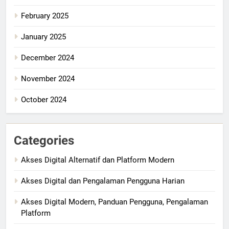
February 2025
January 2025
December 2024
November 2024
October 2024
Categories
Akses Digital Alternatif dan Platform Modern
Akses Digital dan Pengalaman Pengguna Harian
Akses Digital Modern, Panduan Pengguna, Pengalaman
Platform