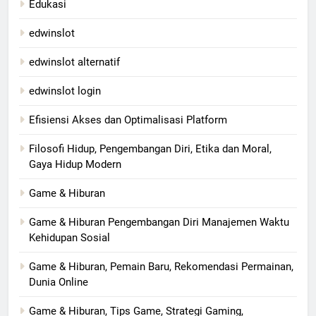
Edukasi
edwinslot
edwinslot alternatif
edwinslot login
Efisiensi Akses dan Optimalisasi Platform
Filosofi Hidup, Pengembangan Diri, Etika dan Moral,
Gaya Hidup Modern
Game & Hiburan
Game & Hiburan Pengembangan Diri Manajemen Waktu
Kehidupan Sosial
Game & Hiburan, Pemain Baru, Rekomendasi Permainan,
Dunia Online
Game & Hiburan, Tips Game, Strategi Gaming,