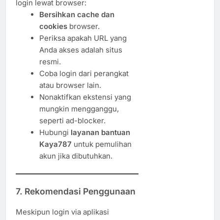
login lewat browser:
Bersihkan cache dan
cookies
browser.
Periksa apakah URL yang
Anda akses adalah situs
resmi.
Coba login dari perangkat
atau browser lain.
Nonaktifkan ekstensi yang
mungkin mengganggu,
seperti ad-blocker.
Hubungi
layanan bantuan
Kaya787
untuk pemulihan
akun jika dibutuhkan.
7. Rekomendasi Penggunaan
Meskipun login via aplikasi