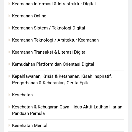
Keamanan Informasi & Infrastruktur Digital
Keamanan Online
Keamanan Sistem / Teknologi Digital
Keamanan Teknologi / Arsitektur Keamanan
Keamanan Transaksi & Literasi Digital
Kemudahan Platform dan Orientasi Digital
Kepahlawanan, Krisis & Ketahanan, Kisah Inspiratif,
Pengorbanan & Keberanian, Cerita Epik
Kesehatan
Kesehatan & Kebugaran Gaya Hidup Aktif Latihan Harian
Panduan Pemula
Kesehatan Mental