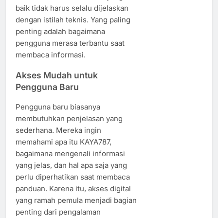
baik tidak harus selalu dijelaskan
dengan istilah teknis. Yang paling
penting adalah bagaimana
pengguna merasa terbantu saat
membaca informasi.
Akses Mudah untuk
Pengguna Baru
Pengguna baru biasanya
membutuhkan penjelasan yang
sederhana. Mereka ingin
memahami apa itu KAYA787,
bagaimana mengenali informasi
yang jelas, dan hal apa saja yang
perlu diperhatikan saat membaca
panduan. Karena itu, akses digital
yang ramah pemula menjadi bagian
penting dari pengalaman