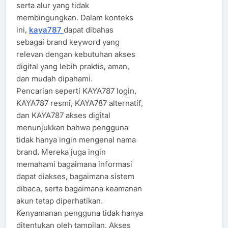
serta alur yang tidak
membingungkan. Dalam konteks
ini,
kaya787
dapat dibahas
sebagai brand keyword yang
relevan dengan kebutuhan akses
digital yang lebih praktis, aman,
dan mudah dipahami.
Pencarian seperti KAYA787 login,
KAYA787 resmi, KAYA787 alternatif,
dan KAYA787 akses digital
menunjukkan bahwa pengguna
tidak hanya ingin mengenal nama
brand. Mereka juga ingin
memahami bagaimana informasi
dapat diakses, bagaimana sistem
dibaca, serta bagaimana keamanan
akun tetap diperhatikan.
Kenyamanan pengguna tidak hanya
ditentukan oleh tampilan. Akses