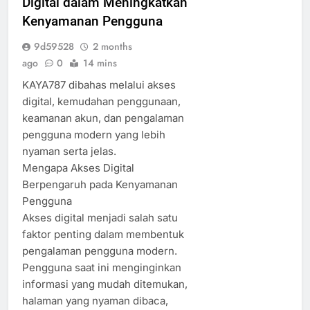
Digital dalam Meningkatkan
Kenyamanan Pengguna
9d59528
2 months
ago
0
14 mins
KAYA787 dibahas melalui akses
digital, kemudahan penggunaan,
keamanan akun, dan pengalaman
pengguna modern yang lebih
nyaman serta jelas.
Mengapa Akses Digital
Berpengaruh pada Kenyamanan
Pengguna
Akses digital menjadi salah satu
faktor penting dalam membentuk
pengalaman pengguna modern.
Pengguna saat ini menginginkan
informasi yang mudah ditemukan,
halaman yang nyaman dibaca,