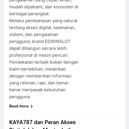
mudah dipahami, dan konsisten di
berbagai perangkat.
Melalui pembahasan yang natural
tentang akses digital, keamanan,
sistem, dan pengalaman
pengguna, brand EDWINSLOT
dapat dibangun secara lebih
profesional di mesin pencari.
Pendekatan terbaik bukan dengan
klaim berlebihan, melainkan
dengan memberikan informasi
yang relevan, rapi, dan benar-
benar menjawab kebutuhan
pengguna.
Read More
KAYA787 dan Peran Akses