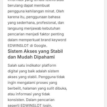
berulang dapat membuat
pengguna kehilangan minat. Oleh
karena itu, penggunaan bahasa
yang sederhana, profesional, dan
langsung menjawab kebutuhan
pencarian menjadi faktor penting
dalam memperkuat brand keyword
EDWINSLOT di Google.
Sistem Akses yang Stabil
dan Mudah Dipahami
Salah satu indikator platform
digital yang baik adalah sistem
akses yang stabil. Pengguna tidak
ingin mengalami proses yang
berbelit, halaman yang sulit dibuka,
atau informasi yang tidak
konsisten. Dalam pencarian
seperti EDWINSLOT login,