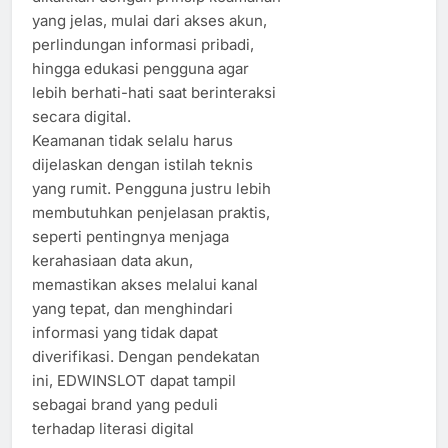
yang jelas, mulai dari akses akun,
perlindungan informasi pribadi,
hingga edukasi pengguna agar
lebih berhati-hati saat berinteraksi
secara digital.
Keamanan tidak selalu harus
dijelaskan dengan istilah teknis
yang rumit. Pengguna justru lebih
membutuhkan penjelasan praktis,
seperti pentingnya menjaga
kerahasiaan data akun,
memastikan akses melalui kanal
yang tepat, dan menghindari
informasi yang tidak dapat
diverifikasi. Dengan pendekatan
ini, EDWINSLOT dapat tampil
sebagai brand yang peduli
terhadap literasi digital