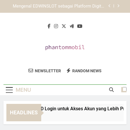
Skip
Mengenal Cara Kerja Sistem Akses pada Platform
to
KAYA787
content
Mengenal KAYA787 sebagai Platform Digital yang
Mudah Digunakan
Panduan LEBAH4D Login untuk Akses Akun yang
Lebih Praktis
Mengenal EDWINSLOT sebagai Platform Digital
yang Mudah Digunakan
Mengenal Cara Kerja Sistem Akses pada Platform
KAYA787
Phantom Mobil
Tingkatkan Kendaraan Anda Dengan
Mengenal KAYA787 sebagai Platform Digital yang
NEWSLETTER
RANDOM NEWS
Mudah Digunakan
Aksesori Berkualitas Dari Phantom Mobil.
Produk Otomotif Yang Aman Dan
MENU
Terpercaya.
nduan LEBAH4D Login untuk Akses Akun yang Lebih Praktis
HEADLINES
Week Ago