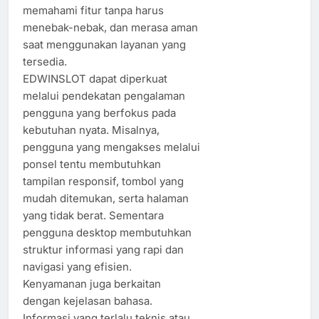
memahami fitur tanpa harus
menebak-nebak, dan merasa aman
saat menggunakan layanan yang
tersedia.
EDWINSLOT dapat diperkuat
melalui pendekatan pengalaman
pengguna yang berfokus pada
kebutuhan nyata. Misalnya,
pengguna yang mengakses melalui
ponsel tentu membutuhkan
tampilan responsif, tombol yang
mudah ditemukan, serta halaman
yang tidak berat. Sementara
pengguna desktop membutuhkan
struktur informasi yang rapi dan
navigasi yang efisien.
Kenyamanan juga berkaitan
dengan kejelasan bahasa.
Informasi yang terlalu teknis atau