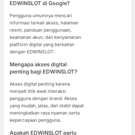
EDWINSLOT di Google?
Pengguna umumnya mencari
informasi terkait akses, halaman
resmi, panduan penggunaan,
keamanan akun, dan kenyamanan
platform digital yang berkaitan
dengan EDWINSLOT.
Mengapa akses digital
penting bagi EDWINSLOT?
Akses digital penting karena
menjadi titik awal interaksi
pengguna dengan brand. Akses
yang mudah, jelas, dan stabil dapat
meningkatkan rasa nyaman serta
kepercayaan pengguna.
Apakah EDWINSLOT perlu