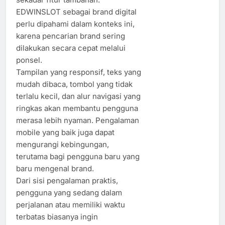
EDWINSLOT sebagai brand digital
perlu dipahami dalam konteks ini,
karena pencarian brand sering
dilakukan secara cepat melalui
ponsel.
Tampilan yang responsif, teks yang
mudah dibaca, tombol yang tidak
terlalu kecil, dan alur navigasi yang
ringkas akan membantu pengguna
merasa lebih nyaman. Pengalaman
mobile yang baik juga dapat
mengurangi kebingungan,
terutama bagi pengguna baru yang
baru mengenal brand.
Dari sisi pengalaman praktis,
pengguna yang sedang dalam
perjalanan atau memiliki waktu
terbatas biasanya ingin