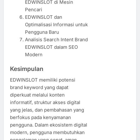
EDWINSLOT di Mesin
Pencari
EDWINSLOT dan
Optimalisasi Informasi untuk
Pengguna Baru
Analisis Search Intent Brand
EDWINSLOT dalam SEO
Modern
Kesimpulan
EDWINSLOT memiliki potensi
brand keyword yang dapat
diperkuat melalui konten
informatif, struktur akses digital
yang jelas, dan pembahasan yang
berfokus pada kenyamanan
pengguna. Dalam ekosistem digital
modern, pengguna membutuhkan
pengalaman yang cepat, aman,