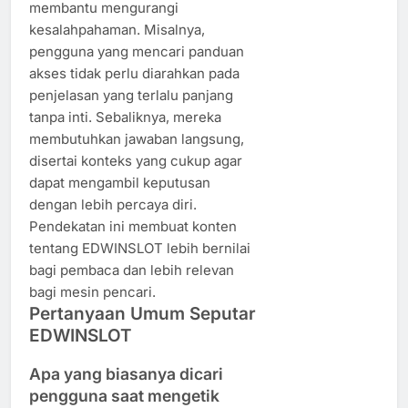
membantu mengurangi
kesalahpahaman. Misalnya,
pengguna yang mencari panduan
akses tidak perlu diarahkan pada
penjelasan yang terlalu panjang
tanpa inti. Sebaliknya, mereka
membutuhkan jawaban langsung,
disertai konteks yang cukup agar
dapat mengambil keputusan
dengan lebih percaya diri.
Pendekatan ini membuat konten
tentang EDWINSLOT lebih bernilai
bagi pembaca dan lebih relevan
bagi mesin pencari.
Pertanyaan Umum Seputar
EDWINSLOT
Apa yang biasanya dicari
pengguna saat mengetik