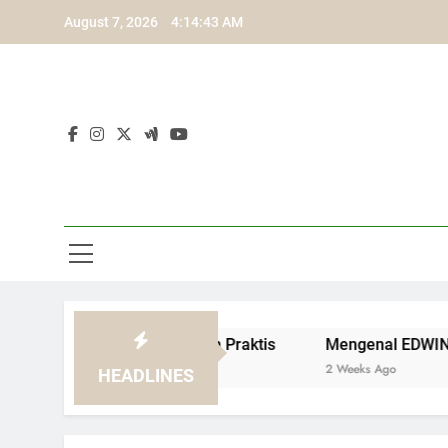
Skip
August 7, 2026
4:14:44 AM
to
content
Pha
Tingkatka
 Akun yang Lebih Praktis
Mengenal EDWINSLOT sebagai
2 Weeks Ago
HEADLINES