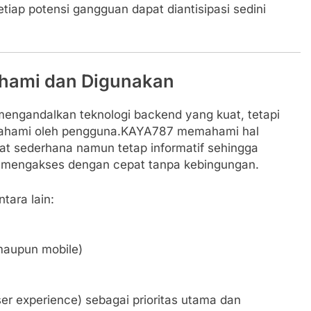
iap potensi gangguan dapat diantisipasi sedini
hami dan Digunakan
mengandalkan teknologi backend yang kuat, tetapi
dipahami oleh pengguna.KAYA787 memahami hal
at sederhana namun tetap informatif sehingga
at mengakses dengan cepat tanpa kebingungan.
ara lain:
maupun mobile)
r experience) sebagai prioritas utama dan