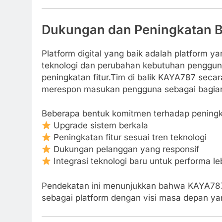
Dukungan dan Peningkatan B
Platform digital yang baik adalah platform 
teknologi dan perubahan kebutuhan penggu
peningkatan fitur.Tim di balik KAYA787 seca
merespon masukan pengguna sebagai bagian 
Beberapa bentuk komitmen terhadap peningka
Upgrade sistem berkala
Peningkatan fitur sesuai tren teknologi
Dukungan pelanggan yang responsif
Integrasi teknologi baru untuk performa le
Pendekatan ini menunjukkan bahwa KAYA787 t
sebagai platform dengan visi masa depan ya