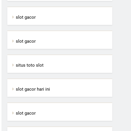
slot gacor
slot gacor
situs toto slot
slot gacor hari ini
slot gacor