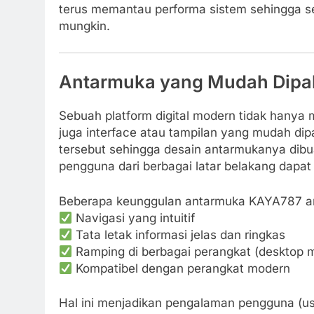
terus memantau performa sistem sehingga set
mungkin.
Antarmuka yang Mudah Dipa
Sebuah platform digital modern tidak hanya 
juga interface atau tampilan yang mudah 
tersebut sehingga desain antarmukanya dibu
pengguna dari berbagai latar belakang dap
Beberapa keunggulan antarmuka KAYA787 ant
Navigasi yang intuitif
Tata letak informasi jelas dan ringkas
Ramping di berbagai perangkat (desktop 
Kompatibel dengan perangkat modern
Hal ini menjadikan pengalaman pengguna (use