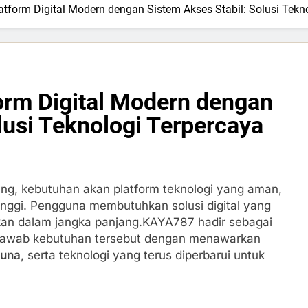
tform Digital Modern dengan Sistem Akses Stabil: Solusi Tekn
rm Digital Modern dengan
lusi Teknologi Terpercaya
rang, kebutuhan akan platform teknologi yang aman,
inggi. Pengguna membutuhkan solusi digital yang
alkan dalam jangka panjang.KAYA787 hadir sebagai
enjawab kebutuhan tersebut dengan menawarkan
guna
, serta teknologi yang terus diperbarui untuk