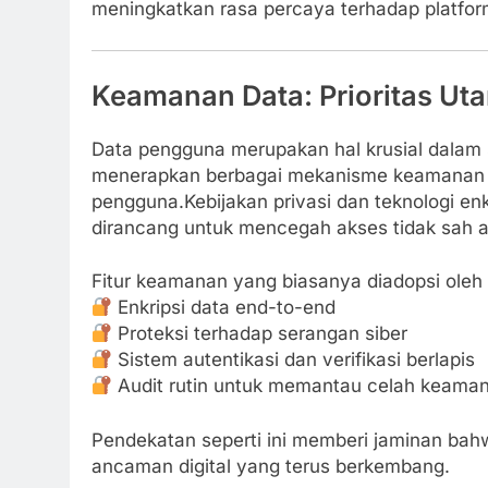
meningkatkan rasa percaya terhadap platfor
Keamanan Data: Prioritas Ut
Data pengguna merupakan hal krusial dalam s
menerapkan berbagai mekanisme keamanan mu
pengguna.Kebijakan privasi dan teknologi enk
dirancang untuk mencegah akses tidak sah a
Fitur keamanan yang biasanya diadopsi oleh 
Enkripsi data end-to-end
Proteksi terhadap serangan siber
Sistem autentikasi dan verifikasi berlapis
Audit rutin untuk memantau celah keama
Pendekatan seperti ini memberi jaminan bah
ancaman digital yang terus berkembang.