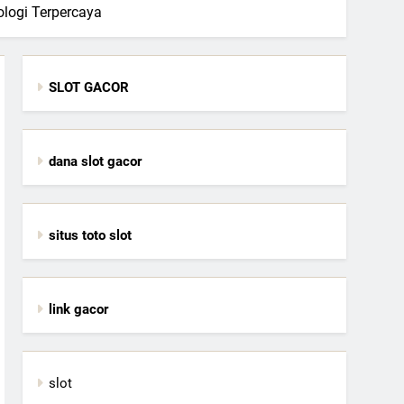
ologi Terpercaya
SLOT GACOR
dana slot gacor
situs toto slot
link gacor
slot