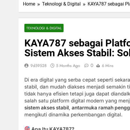
Home
Teknologi & Digital
KAYA787 sebagai Pla
TEKNOLOGI & DIGITAL
KAYA787 sebagai Platfo
Sistem Akses Stabil: So
0
9d59528
5 Months Ago
6 Mins
Di era digital yang serba cepat seperti seka
stabil, dan mudah diakses menjadi semakin t
tidak hanya efisien tetapi juga dapat diand
salah satu platform digital modern yang m
sistem akses stabil
,
antarmuka ramah peng
mengikuti dinamika perkembangan digital.
Apa Itu KAYA787?