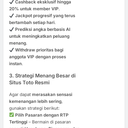
Cashback eksklusif hingga
20% untuk member VIP
.
Jackpot progresif yang terus
bertambah setiap hari
.
Prediksi angka berbasis AI
untuk meningkatkan peluang
menang
.
Withdraw prioritas bagi
anggota VIP dengan proses
instan
.
3. Strategi Menang Besar di
Situs Toto Resmi
Agar dapat
merasakan sensasi
kemenangan lebih sering
,
gunakan strategi berikut:
Pilih Pasaran dengan RTP
Tertinggi
– Bermain di pasaran