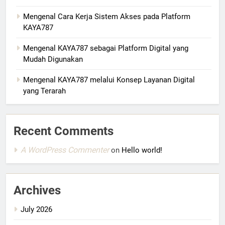
Mengenal Cara Kerja Sistem Akses pada Platform
KAYA787
Mengenal KAYA787 sebagai Platform Digital yang
Mudah Digunakan
Mengenal KAYA787 melalui Konsep Layanan Digital
yang Terarah
Recent Comments
A WordPress Commenter
on
Hello world!
Archives
July 2026