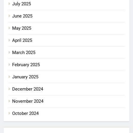
July 2025
June 2025
May 2025
April 2025
March 2025
February 2025
January 2025
December 2024
November 2024
October 2024