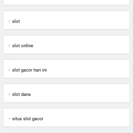
slot
slot online
slot gacor hari ini
slot dana
situs slot gacor