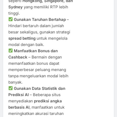
seperti
Hongkong, Singapore, dan
Sydney
yang memiliki RTP lebih
tinggi.
Gunakan Taruhan Bertahap
–
Hindari bertaruh dalam jumlah
besar sekaligus, gunakan strategi
spread betting
untuk mengelola
modal dengan baik.
Manfaatkan Bonus dan
Cashback
– Bermain dengan
memanfaatkan bonus dapat
memperbesar peluang menang
tanpa mengeluarkan modal lebih
banyak.
Gunakan Data Statistik dan
Prediksi AI
– Beberapa situs
menyediakan
prediksi angka
berbasis AI
, manfaatkan untuk
meningkatkan akurasi taruhan