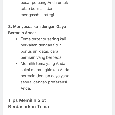
besar peluang Anda untuk
tetap bermain dan
mengasah strategi.
3. Menyesuaikan dengan Gaya
Bermain Anda:
Tema tertentu sering kali
berkaitan dengan fitur
bonus unik atau cara
bermain yang berbeda.
Memilih tema yang Anda
sukai memungkinkan Anda
bermain dengan gaya yang
sesuai dengan preferensi
Anda.
Tips Memilih Slot
Berdasarkan Tema