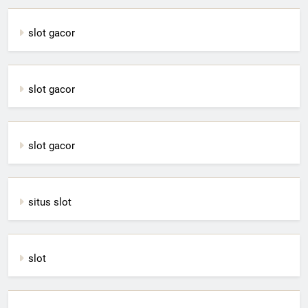
slot gacor
slot gacor
slot gacor
situs slot
slot