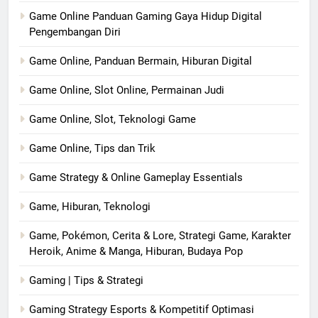
Game Online Panduan Gaming Gaya Hidup Digital
Pengembangan Diri
Game Online, Panduan Bermain, Hiburan Digital
Game Online, Slot Online, Permainan Judi
Game Online, Slot, Teknologi Game
Game Online, Tips dan Trik
Game Strategy & Online Gameplay Essentials
Game, Hiburan, Teknologi
Game, Pokémon, Cerita & Lore, Strategi Game, Karakter
Heroik, Anime & Manga, Hiburan, Budaya Pop
Gaming | Tips & Strategi
Gaming Strategy Esports & Kompetitif Optimasi