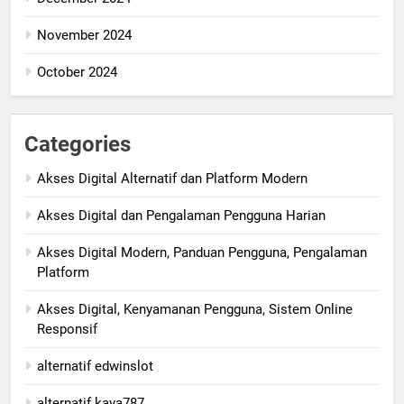
November 2024
October 2024
Categories
Akses Digital Alternatif dan Platform Modern
Akses Digital dan Pengalaman Pengguna Harian
Akses Digital Modern, Panduan Pengguna, Pengalaman
Platform
Akses Digital, Kenyamanan Pengguna, Sistem Online
Responsif
alternatif edwinslot
alternatif kaya787