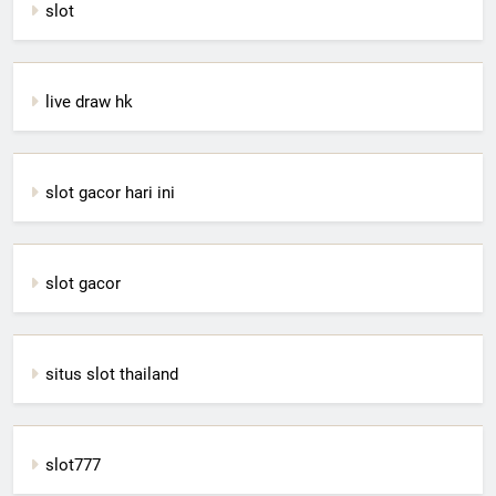
slot
live draw hk
slot gacor hari ini
slot gacor
situs slot thailand
slot777