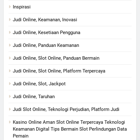
Inspirasi
Judi Online, Keamanan, Inovasi
Judi Online, Kesetiaan Pengguna
Judi Online, Panduan Keamanan
Judi Online, Slot Online, Panduan Bermain
Judi Online, Slot Online, Platform Terpercaya
Judi Online, Slot, Jackpot
Judi Online, Taruhan
Judi Slot Online, Teknologi Perjudian, Platform Judi
Kasino Online Aman Slot Online Terpercaya Teknologi
Keamanan Digital Tips Bermain Slot Perlindungan Data
Pemain