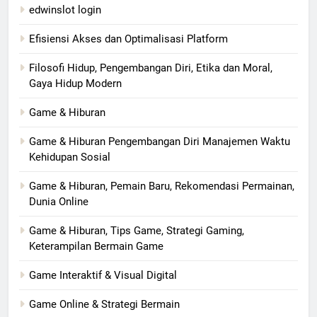
edwinslot login
Efisiensi Akses dan Optimalisasi Platform
Filosofi Hidup, Pengembangan Diri, Etika dan Moral,
Gaya Hidup Modern
Game & Hiburan
Game & Hiburan Pengembangan Diri Manajemen Waktu
Kehidupan Sosial
Game & Hiburan, Pemain Baru, Rekomendasi Permainan,
Dunia Online
Game & Hiburan, Tips Game, Strategi Gaming,
Keterampilan Bermain Game
Game Interaktif & Visual Digital
Game Online & Strategi Bermain