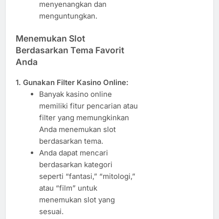
menyenangkan dan
menguntungkan.
Menemukan Slot
Berdasarkan Tema Favorit
Anda
1. Gunakan Filter Kasino Online:
Banyak kasino online
memiliki fitur pencarian atau
filter yang memungkinkan
Anda menemukan slot
berdasarkan tema.
Anda dapat mencari
berdasarkan kategori
seperti “fantasi,” “mitologi,”
atau “film” untuk
menemukan slot yang
sesuai.