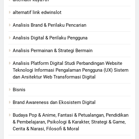
alternatif link edwinslot
Analisis Brand & Perilaku Pencarian
Analisis Digital & Perilaku Pengguna
Analisis Permainan & Strategi Bermain
Analisis Platform Digital Studi Perbandingan Website
Teknologi Informasi Pengalaman Pengguna (UX) Sistem
dan Arsitektur Web Transformasi Digital
Bisnis
Brand Awareness dan Ekosistem Digital
Budaya Pop & Anime, Fantasi & Petualangan, Pendidikan
& Pembelajaran, Psikologi & Karakter, Strategi & Game,
Cerita & Narasi, Filosofi & Moral