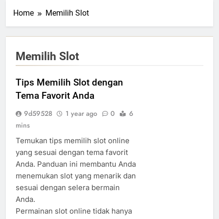
Home
Memilih Slot
Memilih Slot
Tips Memilih Slot dengan
Tema Favorit Anda
9d59528
1 year ago
0
6
mins
Temukan tips memilih slot online
yang sesuai dengan tema favorit
Anda. Panduan ini membantu Anda
menemukan slot yang menarik dan
sesuai dengan selera bermain
Anda.
Permainan slot online tidak hanya