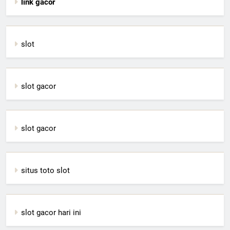
link gacor
slot
slot gacor
slot gacor
situs toto slot
slot gacor hari ini