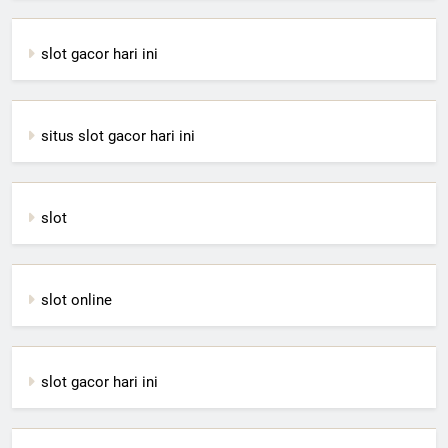
slot gacor hari ini
situs slot gacor hari ini
slot
slot online
slot gacor hari ini