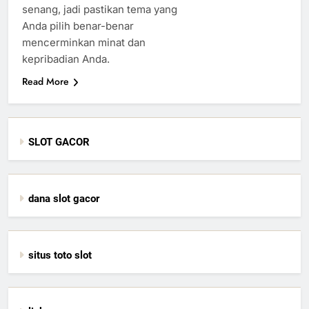
senang, jadi pastikan tema yang
Anda pilih benar-benar
mencerminkan minat dan
kepribadian Anda.
Read More
SLOT GACOR
dana slot gacor
situs toto slot