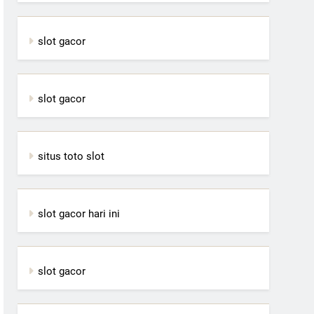
slot gacor
slot gacor
situs toto slot
slot gacor hari ini
slot gacor