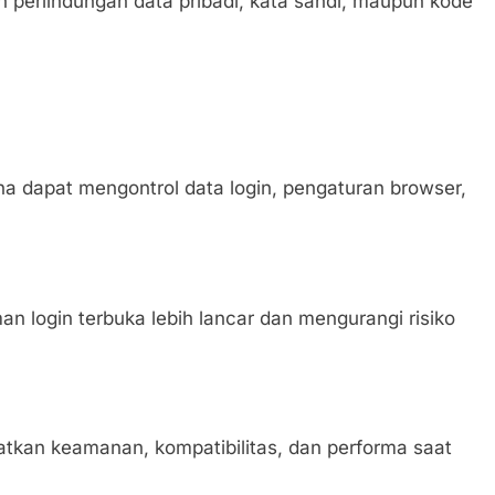
 perlindungan data pribadi, kata sandi, maupun kode
a dapat mengontrol data login, pengaturan browser,
n login terbuka lebih lancar dan mengurangi risiko
tkan keamanan, kompatibilitas, dan performa saat