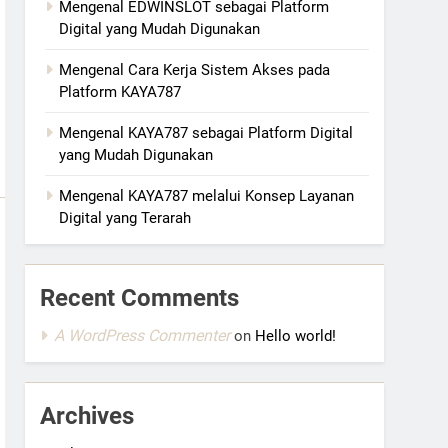
Mengenal EDWINSLOT sebagai Platform
Digital yang Mudah Digunakan
Mengenal Cara Kerja Sistem Akses pada
Platform KAYA787
Mengenal KAYA787 sebagai Platform Digital
yang Mudah Digunakan
Mengenal KAYA787 melalui Konsep Layanan
Digital yang Terarah
Recent Comments
A WordPress Commenter
on
Hello world!
Archives