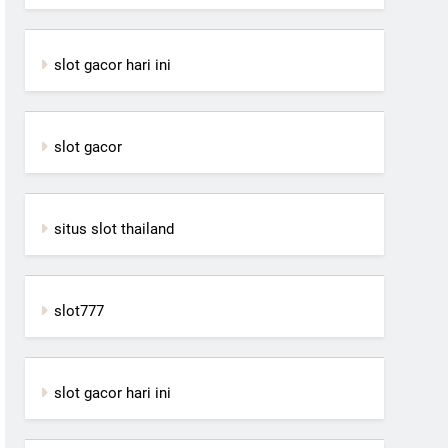
slot gacor hari ini
slot gacor
situs slot thailand
slot777
slot gacor hari ini