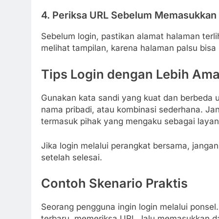
4. Periksa URL Sebelum Memasukkan
Sebelum login, pastikan alamat halaman terl
melihat tampilan, karena halaman palsu bisa 
Tips Login dengan Lebih Am
Gunakan kata sandi yang kuat dan berbeda un
nama pribadi, atau kombinasi sederhana. Ja
termasuk pihak yang mengaku sebagai layan
Jika login melalui perangkat bersama, jangan
setelah selesai.
Contoh Skenario Praktis
Seorang pengguna ingin login melalui ponsel
terbaru, memeriksa URL, lalu memasukkan data