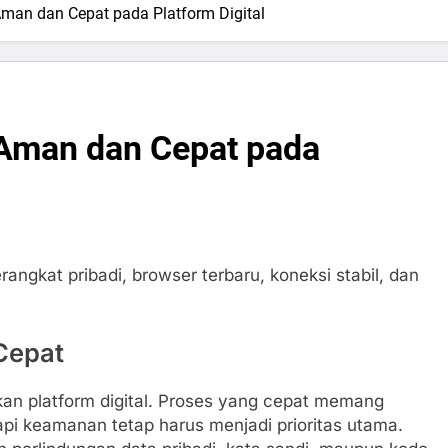
man dan Cepat pada Platform Digital
Aman dan Cepat pada
rangkat pribadi, browser terbaru, koneksi stabil, dan
Cepat
an platform digital. Proses yang cepat memang
 keamanan tetap harus menjadi prioritas utama.