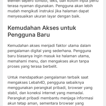
elemen seperti tombol, teks, dan kolom input perlu
terasa nyaman digunakan. Pengguna akan lebih
mudah mengikuti instruksi jika halaman dapat
menyesuaikan ukuran layar dengan baik.
Kemudahan Akses untuk
Pengguna Baru
Kemudahan akses menjadi faktor utama dalam
pengalaman digital yang sederhana. Pengguna
baru biasanya ingin masuk ke halaman utama,
memahami menu, dan mengakses akun tanpa
proses yang terasa berbelit.
Untuk mendapatkan pengalaman terbaik saat
mengakses Lebah4D, pengguna sebaiknya
menggunakan perangkat pribadi, browser yang
stabil, dan koneksi internet yang memadai.
Perangkat pribadi membantu menjaga informasi
akun tetap aman, sementara browser yang