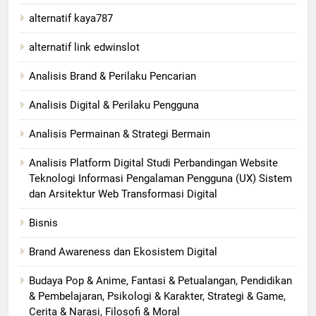
alternatif kaya787
alternatif link edwinslot
Analisis Brand & Perilaku Pencarian
Analisis Digital & Perilaku Pengguna
Analisis Permainan & Strategi Bermain
Analisis Platform Digital Studi Perbandingan Website
Teknologi Informasi Pengalaman Pengguna (UX) Sistem
dan Arsitektur Web Transformasi Digital
Bisnis
Brand Awareness dan Ekosistem Digital
Budaya Pop & Anime, Fantasi & Petualangan, Pendidikan
& Pembelajaran, Psikologi & Karakter, Strategi & Game,
Cerita & Narasi, Filosofi & Moral