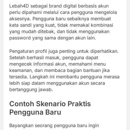
Lebah4D sebagai brand digital berbasis akun
perlu dipahami melalui cara pengguna mengelola
aksesnya. Pengguna baru sebaiknya membuat
kata sandi yang kuat, tidak memakai kombinasi
yang mudah ditebak, dan tidak menggunakan
password yang sama dengan akun lain.
Pengaturan profil juga penting untuk diperhatikan.
Setelah berhasil masuk, pengguna dapat
mengecek informasi akun, memahami menu
keamanan, dan membaca bagian bantuan jika
tersedia. Langkah ini membantu pengguna merasa
lebih siap dalam menggunakan akun secara
bertanggung jawab.
Contoh Skenario Praktis
Pengguna Baru
Bayangkan seorang pengguna baru ingin