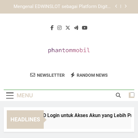
Skip
Mengenal Cara Kerja Sistem Akses pada Platform
to
KAYA787
content
Mengenal KAYA787 sebagai Platform Digital yang
Mudah Digunakan
Panduan LEBAH4D Login untuk Akses Akun yang
Lebih Praktis
Mengenal EDWINSLOT sebagai Platform Digital
yang Mudah Digunakan
Mengenal Cara Kerja Sistem Akses pada Platform
KAYA787
Phantom Mobil
Tingkatkan Kendaraan Anda Dengan
Mengenal KAYA787 sebagai Platform Digital yang
NEWSLETTER
RANDOM NEWS
Mudah Digunakan
Aksesori Berkualitas Dari Phantom Mobil.
Produk Otomotif Yang Aman Dan
MENU
Terpercaya.
nduan LEBAH4D Login untuk Akses Akun yang Lebih Praktis
HEADLINES
Weeks Ago