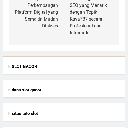
Perkembangan
SEO yang Menarik
Platform Digital yang
dengan Topik
Semakin Mudah
Kaya787 secara
Diakses
Profesional dan
Informatif
SLOT GACOR
dana slot gacor
situs toto slot