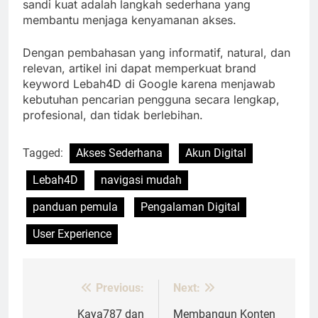
sandi kuat adalah langkah sederhana yang
membantu menjaga kenyamanan akses.
Dengan pembahasan yang informatif, natural, dan
relevan, artikel ini dapat memperkuat brand
keyword Lebah4D di Google karena menjawab
kebutuhan pencarian pengguna secara lengkap,
profesional, dan tidak berlebihan.
Tagged:
Akses Sederhana
Akun Digital
Lebah4D
navigasi mudah
panduan pemula
Pengalaman Digital
User Experience
Previous:
Next:
Post
navigation
Kaya787 dan
Membangun Konten