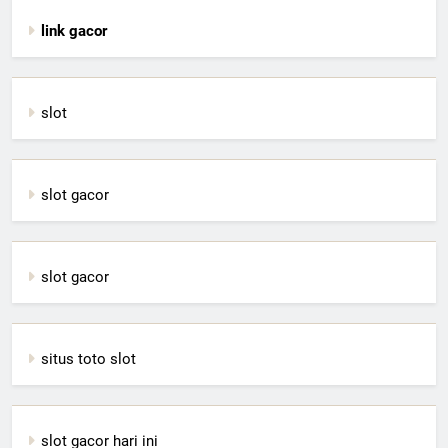
link gacor
slot
slot gacor
slot gacor
situs toto slot
slot gacor hari ini