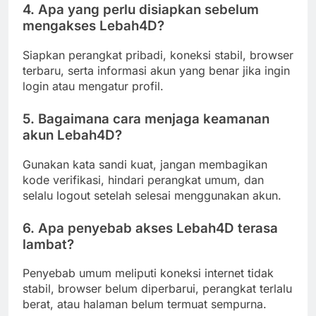
4. Apa yang perlu disiapkan sebelum
mengakses Lebah4D?
Siapkan perangkat pribadi, koneksi stabil, browser
terbaru, serta informasi akun yang benar jika ingin
login atau mengatur profil.
5. Bagaimana cara menjaga keamanan
akun Lebah4D?
Gunakan kata sandi kuat, jangan membagikan
kode verifikasi, hindari perangkat umum, dan
selalu logout setelah selesai menggunakan akun.
6. Apa penyebab akses Lebah4D terasa
lambat?
Penyebab umum meliputi koneksi internet tidak
stabil, browser belum diperbarui, perangkat terlalu
berat, atau halaman belum termuat sempurna.